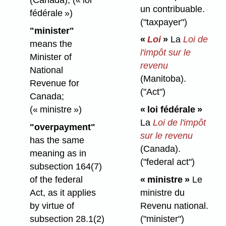
(Canada);
(« loi
un contribuable.
fédérale »)
("taxpayer")
"minister"
«
Loi
»
La
Loi de
means the
l'impôt sur le
Minister of
revenu
National
(Manitoba).
Revenue for
("Act")
Canada;
(« ministre »)
« loi fédérale »
La
Loi de l'impôt
"overpayment"
sur le revenu
has the same
(Canada).
meaning as in
("federal act")
subsection 164(7)
of the federal
« ministre »
Le
Act, as it applies
ministre du
by virtue of
Revenu national.
subsection 28.1(2)
("minister")