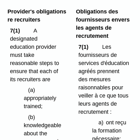
Provider's obligations
Obligations des
re recruiters
fournisseurs envers
les agents de
7(1)
A
recrutement
designated
education provider
7(1)
Les
must take
fournisseurs de
reasonable steps to
services d'éducation
ensure that each of
agréés prennent
its recruiters are
des mesures
raisonnables pour
(a)
veiller à ce que tous
appropriately
leurs agents de
trained;
recrutement :
(b)
a)
ont reçu
knowledgeable
la formation
about the
nécessaire;