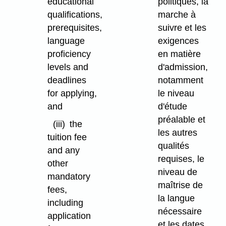
educational
politiques, la
qualifications,
marche à
prerequisites,
suivre et les
language
exigences
proficiency
en matière
levels and
d'admission,
deadlines
notamment
for applying,
le niveau
and
d'étude
préalable et
(iii)
the
les autres
tuition fee
qualités
and any
requises, le
other
niveau de
mandatory
maîtrise de
fees,
la langue
including
nécessaire
application
et les dates