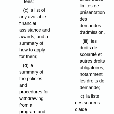
fees;
limites de
(c)
a list of
présentation
any available
des
financial
demandes
assistance and
d'admission,
awards, and a
(iii)
les
summary of
droits de
how to apply
scolarité et
for them;
autres droits
(d)
a
obligatoires,
summary of
notamment
the policies
les droits de
and
demande;
procedures for
c)
la liste
withdrawing
des sources
from a
d'aide
program and