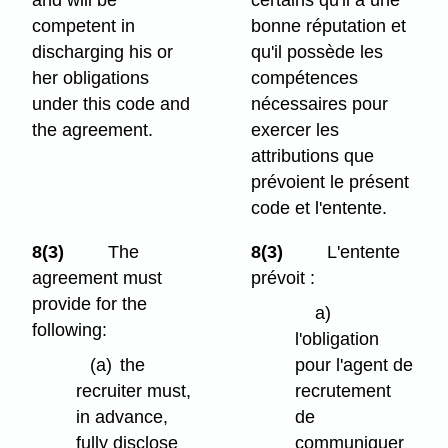
and will be
certains qu'il a une
competent in
bonne réputation et
discharging his or
qu'il possède les
her obligations
compétences
under this code and
nécessaires pour
the agreement.
exercer les
attributions que
prévoient le présent
code et l'entente.
8(3)
The
8(3)
L'entente
agreement must
prévoit :
provide for the
a)
following:
l'obligation
(a)
the
pour l'agent de
recruiter must,
recrutement
in advance,
de
fully disclose
communiquer