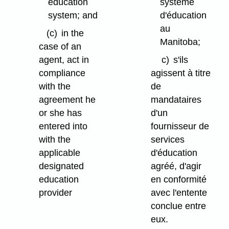
education
système
system; and
d'éducation
au
(c)
in the
Manitoba;
case of an
agent, act in
c)
s'ils
compliance
agissent à titre
with the
de
agreement he
mandataires
or she has
d'un
entered into
fournisseur de
with the
services
applicable
d'éducation
designated
agréé, d'agir
education
en conformité
provider
avec l'entente
conclue entre
eux.