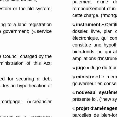
paiement d'une de
stem or the old system;
remboursement d'un 
cette charge.
("mortg
ng to a land registration
« instrument »
Certi
he government;
(« service
dossier, livre, pla
électronique, qui co
constitue une hypot
bien-fonds, ou qui at
 Council charged by the
ampliations d'instru
nistration of this Act;
« juge »
Juge du trib
« ministre »
Le membr
d for securing a debt
gouverneur en conseil
cludes an hypothecation of
« nouveau système
présente loi.
("new sy
mortgage;
(« créancier
« projet d'aménage
parcelles de bien-f