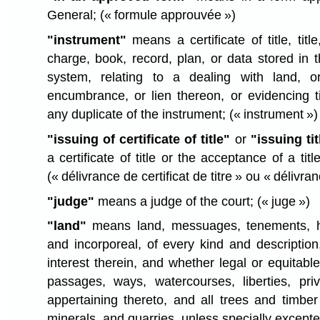
General;
(« formule approuvée »)
"instrument"
means a certificate of title, title
charge, book, record, plan, or data stored in t
system, relating to a dealing with land, o
encumbrance, or lien thereon, or evidencing ti
any duplicate of the instrument;
(« instrument »)
"issuing of certificate of title"
or
"issuing tit
a certificate of title or the acceptance of a title
(« délivrance de certificat de titre » ou « délivran
"judge"
means a judge of the court;
(« juge »)
"land"
means land, messuages, tenements, he
and incorporeal, of every kind and description
interest therein, and whether legal or equitable
passages, ways, watercourses, liberties, pri
appertaining thereto, and all trees and timber
minerals, and quarries, unless specially except