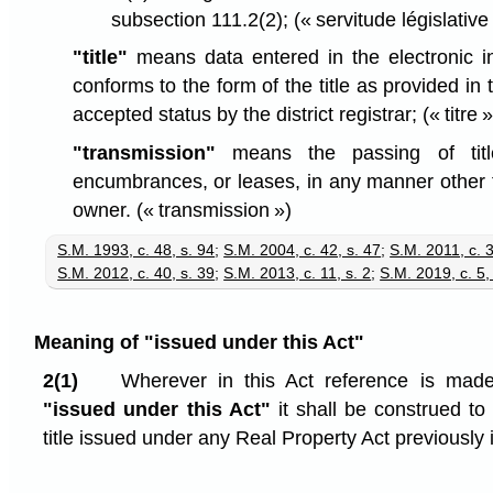
subsection 111.2(2);
(« servitude législative
"title"
means data entered in the electronic i
conforms to the form of the title as provided in
accepted status by the district registrar;
(« titre »
"transmission"
means the passing of titl
encumbrances, or leases, in any manner other t
owner.
(« transmission »)
S.M. 1993, c. 48, s. 94
;
S.M. 2004, c. 42, s. 47
;
S.M. 2011, c. 3
S.M. 2012, c. 40, s. 39
;
S.M. 2013, c. 11, s. 2
;
S.M. 2019, c. 5,
Meaning of "issued under this Act"
2(1)
Wherever in this Act reference is made t
"issued under this Act"
it shall be construed to i
title issued under any Real Property Act previously i