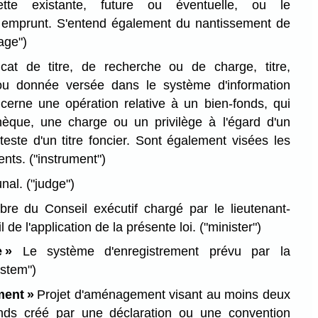
tte existante, future ou éventuelle, ou le
emprunt. S'entend également du nantissement de
age")
ficat de titre, de recherche ou de charge, titre,
n ou donnée versée dans le système d'information
ncerne une opération relative à un bien-fonds, qui
hèque, une charge ou un privilège à l'égard d'un
teste d'un titre foncier. Sont également visées les
ments.
("instrument")
unal.
("judge")
e du Conseil exécutif chargé par le lieutenant-
 de l'application de la présente loi.
("minister")
 »
Le système d'enregistrement prévu par la
stem")
ment »
Projet d'aménagement visant au moins deux
onds créé par une déclaration ou une convention