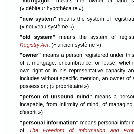
"mortgagor"
means the owner of land su
(« débiteur hypothécaire »)
"new system"
means the system of registrati
(« nouveau système »)
"old system"
means the system of regist
Registry Act
;
(« ancien système »)
"owner"
means a person registered under this
of a mortgage, encumbrance, or lease, whether
own right or in his representative capacity an
includes without specific mention, an owner of a
possession;
(« propriétaire »)
"person of unsound mind"
means a person,
incapable, from infirmity of mind, of managing
d'esprit »)
"personal information"
means personal inform
of
The Freedom of Information and Prote