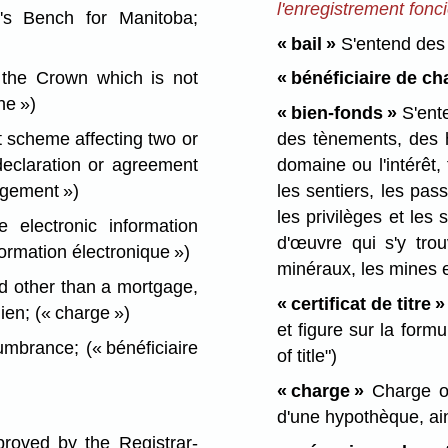
l'enregistrement fonci
's Bench for Manitoba;
« bail »
S'entend des
the Crown which is not
« bénéficiaire de ch
ne »)
« bien-fonds »
S'ente
scheme affecting two or
des tènements, des h
declaration or agreement
domaine ou l'intérêt
agement »)
les sentiers, les pas
les privilèges et les 
electronic information
d'œuvre qui s'y trou
ormation électronique »)
minéraux, les mines e
d other than a mortgage,
« certificat de titre »
lien;
(« charge »)
et figure sur la form
umbrance;
(« bénéficiaire
of title")
« charge »
Charge ou
d'une hypothèque, ai
oved by the Registrar-