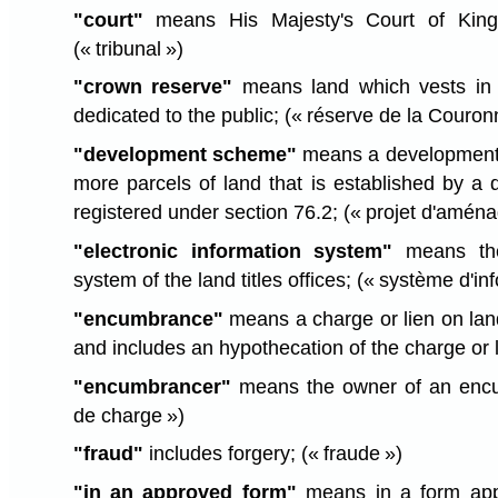
"court"
means His Majesty's Court of King
(« tribunal »)
"crown reserve"
means land which vests in 
dedicated to the public;
(« réserve de la Couron
"development scheme"
means a development 
more parcels of land that is established by a 
registered under section 76.2;
(« projet d'amén
"electronic information system"
means the 
system of the land titles offices;
(« système d'inf
"encumbrance"
means a charge or lien on lan
and includes an hypothecation of the charge or 
"encumbrancer"
means the owner of an enc
de charge »)
"fraud"
includes forgery;
(« fraude »)
"in an approved form"
means in a form appr