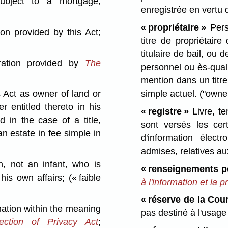
bject to a mortgage;
enregistrée en vertu d
« propriétaire »
Perso
on provided by this Act;
titre de propriétair
titulaire de bail, ou d
ration provided by
The
personnel ou ès-quali
mention dans un titre
simple actuel.
("owne
 Act as owner of land or
 entitled thereto in his
« registre »
Livre, te
d in the case of a title,
sont versés les cer
n estate in fee simple in
d'information élec
admises, relatives aux
 not an infant, who is
« renseignements p
 his own affairs;
(« faible
à l'information et la p
« réserve de la Cou
ation within the meaning
pas destiné à l'usage
ction of Privacy Act
;