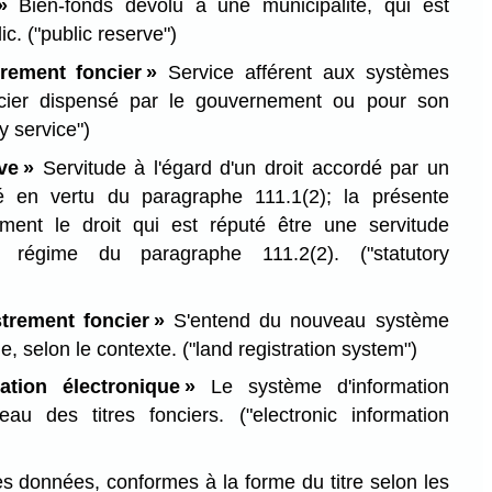
»
Bien-fonds dévolu à une municipalité, qui est
lic.
("public reserve")
trement foncier »
Service afférent aux systèmes
ncier dispensé par le gouvernement ou pour son
ry service")
ve »
Servitude à l'égard d'un droit accordé par un
ré en vertu du paragraphe 111.1(2); la présente
ement le droit qui est réputé être une servitude
le régime du paragraphe 111.2(2).
("statutory
trement foncier »
S'entend du nouveau système
e, selon le contexte.
("land registration system")
ation électronique »
Le système d'information
reau des titres fonciers.
("electronic information
 données, conformes à la forme du titre selon les