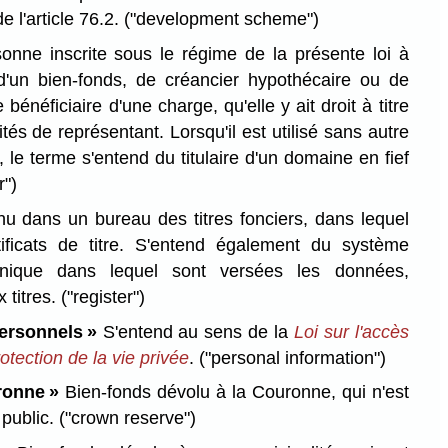
e l'article 76.2.
("development scheme")
nne inscrite sous le régime de la présente loi à
e d'un bien-fonds, de créancier hypothécaire ou de
e bénéficiaire d'une charge, qu'elle y ait droit à titre
tés de représentant. Lorsqu'il est utilisé sans autre
, le terme s'entend du titulaire d'un domaine en fief
r")
nu dans un bureau des titres fonciers, dans lequel
tificats de titre. S'entend également du système
tronique dans lequel sont versées les données,
 titres.
("register")
ersonnels »
S'entend au sens de la
Loi sur l'accès
rotection de la vie privée
.
("personal information")
ronne »
Bien-fonds dévolu à la Couronne, qui n'est
 public.
("crown reserve")