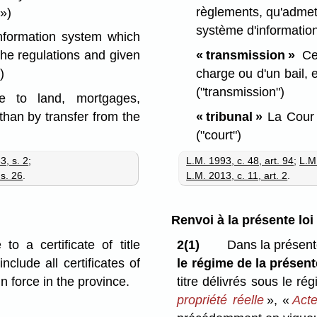
règlements, qu'admet l
 »)
système d'informatio
nformation system which
« transmission »
Ces
 the regulations and given
charge ou d'un bail, 
)
("transmission")
e to land, mortgages,
« tribunal »
La Cour 
han by transfer from the
("court")
L.M. 1993, c. 48, art. 94
;
L.M.
3, s. 2
;
L.M. 2013, c. 11, art. 2
.
 s. 26
.
Renvoi à la présente loi
o a certificate of title
2(1)
Dans la présente 
nclude all certificates of
le régime de la présente
n force in the province.
titre délivrés sous le rég
propriété réelle
», «
Acte