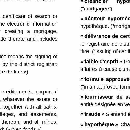
« créancier hypot
("mortgagee")
, certificate of search or
« débiteur hypothéc
he electronic information
hypothèque.
("mortga
r creating a mortgage,
« délivrance de certi
tle thereto and includes
le registraire de dist
titre.
("issuing of certif
le"
means the signing of
« faible d'esprit »
Per
 by the district registrar;
affaires à cause d'un
ce de titre »)
« formule approuvé
("in an approved form
reditaments, corporeal
« fournisseur de se
, whatever the estate or
entité désignée en ver
, together with all paths,
vileges, and easements,
« fraude »
S'entend ég
 thereon, and all mines,
« hypothèque »
Char
ed;
(« bien-fonds »)