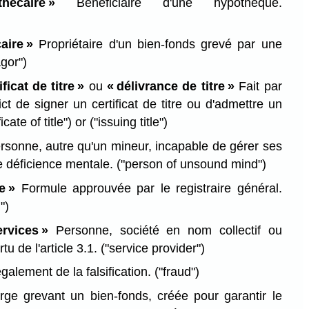
hécaire »
Bénéficiaire d'une hypothèque.
aire »
Propriétaire d'un bien-fonds grevé par une
gor")
ficat de titre »
ou
« délivrance de titre »
Fait par
rict de signer un certificat de titre ou d'admettre un
icate of title")
or
("issuing title")
sonne, autre qu'un mineur, incapable de gérer ses
e déficience mentale.
("person of unsound mind")
e »
Formule approuvée par le registraire général.
")
rvices »
Personne, société en nom collectif ou
tu de l'article 3.1.
("service provider")
alement de la falsification.
("fraud")
ge grevant un bien-fonds, créée pour garantir le