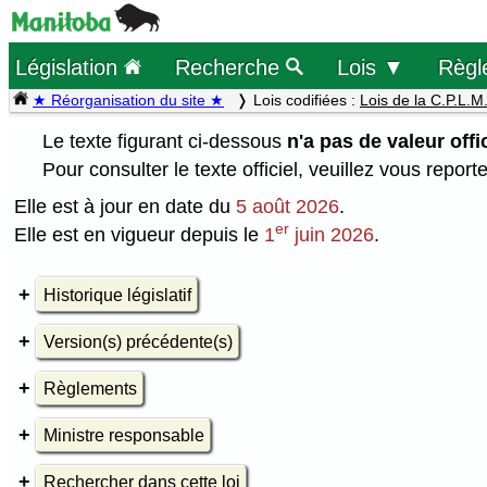
Législation
Recherche
Lois ▼
Règl
★ Réorganisation du site ★
Lois codifiées :
Lois de la C.P.L.M
Le texte figurant ci-dessous
n'a pas de valeur offic
Pour consulter le texte officiel, veuillez vous report
Elle est à jour en date du
5 août 2026
.
er
Elle est en vigueur depuis le
1
juin 2026
.
Historique législatif
Version(s) précédente(s)
Règlements
Ministre responsable
Rechercher dans cette loi