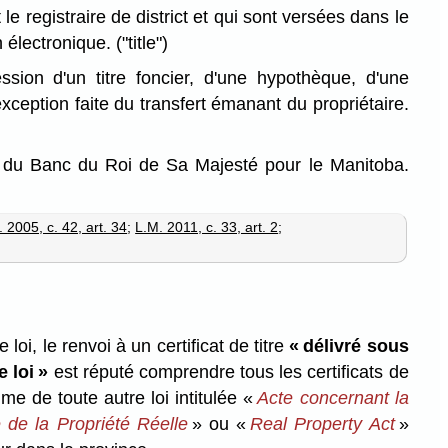
e registraire de district et qui sont versées dans le
n électronique.
("title")
sion d'un titre foncier, d'une hypothèque, d'une
exception faite du transfert émanant du propriétaire.
du Banc du Roi de Sa Majesté pour le Manitoba.
 2005, c. 42, art. 34
;
L.M. 2011, c. 33, art. 2
;
loi, le renvoi à un certificat de titre
« délivré sous
 loi »
est réputé comprendre tous les certificats de
ime de toute autre loi intitulée «
Acte concernant la
 de la Propriété Réelle
» ou «
Real Property Act
»