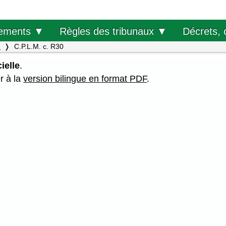
Décrets, 
ements ▼
Règles des tribunaux ▼
.
C.P.L.M. c. R30
ielle
.
er à la
version bilingue en format PDF
.