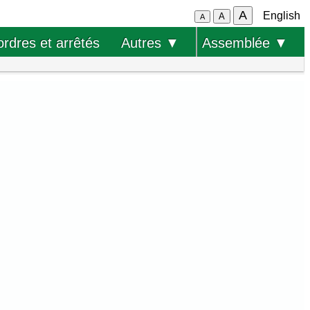
A
English
A
A
ordres et arrêtés
Autres ▼
Assemblée ▼