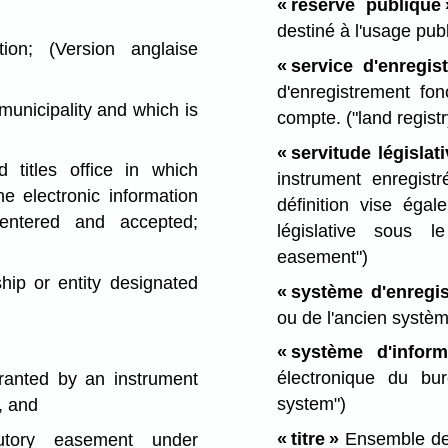
« réserve publique 
destiné à l'usage pub
on; (Version anglaise
« service d'enregis
d'enregistrement fo
unicipality and which is
compte.
("land regist
« servitude législati
titles office in which
instrument enregist
he electronic information
définition vise égal
entered and accepted;
législative sous 
easement")
hip or entity designated
« système d'enregis
ou de l'ancien systèm
« système d'inform
électronique du bu
ranted by an instrument
system")
, and
« titre »
Ensemble des
tory easement under