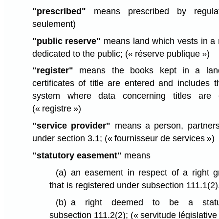
"prescribed"
means prescribed by regulati
seulement)
"public reserve"
means land which vests in a m
dedicated to the public;
(« réserve publique »)
"register"
means the books kept in a land 
certificates of title are entered and includes t
system where data concerning titles are 
(« registre »)
"service provider"
means a person, partners
under section 3.1;
(« fournisseur de services »)
"statutory easement"
means
(a)
an easement in respect of a right g
that is registered under subsection 111.1(2)
(b)
a right deemed to be a statu
subsection 111.2(2);
(« servitude législative