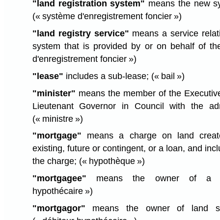
"land registration system"
means the new sy
(« système d'enregistrement foncier »)
"land registry service"
means a service relati
system that is provided by or on behalf of t
d'enregistrement foncier »)
"lease"
includes a sub-lease;
(« bail »)
"minister"
means the member of the Executive
Lieutenant Governor in Council with the admi
(« ministre »)
"mortgage"
means a charge on land create
existing, future or contingent, or a loan, and in
the charge;
(« hypothèque »)
"mortgagee"
means the owner of a 
hypothécaire »)
"mortgagor"
means the owner of land su