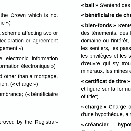
« bail »
S'entend des
the Crown which is not
« bénéficiaire de ch
ne »)
« bien-fonds »
S'ente
scheme affecting two or
des tènements, des h
declaration or agreement
domaine ou l'intérêt
agement »)
les sentiers, les pas
les privilèges et les 
electronic information
d'œuvre qui s'y trou
ormation électronique »)
minéraux, les mines e
d other than a mortgage,
« certificat de titre »
lien;
(« charge »)
et figure sur la form
umbrance;
(« bénéficiaire
of title")
« charge »
Charge ou
d'une hypothèque, ai
oved by the Registrar-
« créancier hypot