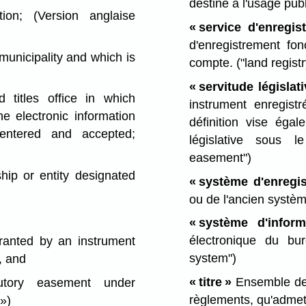
destiné à l'usage pub
on; (Version anglaise
« service d'enregis
d'enregistrement fo
unicipality and which is
compte.
("land regist
« servitude législati
titles office in which
instrument enregist
he electronic information
définition vise égal
entered and accepted;
législative sous 
easement")
hip or entity designated
« système d'enregis
ou de l'ancien systèm
« système d'inform
électronique du bu
ranted by an instrument
system")
, and
« titre »
Ensemble des
tory easement under
règlements, qu'admet l
 »)