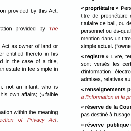
« propriétaire »
Perso
on provided by this Act;
titre de propriétair
titulaire de bail, ou d
ration provided by
The
personnel ou ès-quali
mention dans un titre
simple actuel.
("owne
 Act as owner of land or
 entitled thereto in his
« registre »
Livre, te
d in the case of a title,
sont versés les cer
n estate in fee simple in
d'information élec
admises, relatives aux
 not an infant, who is
« renseignements p
 his own affairs;
(« faible
à l'information et la p
« réserve de la Cou
ation within the meaning
pas destiné à l'usage
ction of Privacy Act
;
« réserve publique 