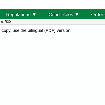
Order
Regulations ▼
Court Rules ▼
 c. R30
al copy, use the
bilingual (PDF) version
.