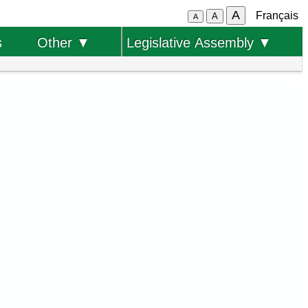
A
Français
A
A
s
Other ▼
Legislative Assembly ▼