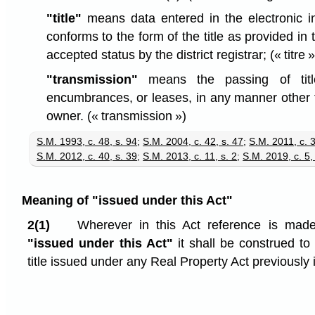
"title"
means data entered in the electronic i
conforms to the form of the title as provided in
accepted status by the district registrar;
(« titre »
"transmission"
means the passing of titl
encumbrances, or leases, in any manner other t
owner.
(« transmission »)
S.M. 1993, c. 48, s. 94
;
S.M. 2004, c. 42, s. 47
;
S.M. 2011, c. 3
S.M. 2012, c. 40, s. 39
;
S.M. 2013, c. 11, s. 2
;
S.M. 2019, c. 5,
Meaning of "issued under this Act"
2(1)
Wherever in this Act reference is made t
"issued under this Act"
it shall be construed to i
title issued under any Real Property Act previously i