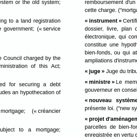
stem or the old system;
remboursement d'un 
cette charge.
("mortg
ng to a land registration
« instrument »
Certi
he government;
(« service
dossier, livre, pla
électronique, qui co
constitue une hypot
bien-fonds, ou qui at
 Council charged by the
ampliations d'instru
nistration of this Act;
« juge »
Juge du trib
« ministre »
Le membr
d for securing a debt
gouverneur en conseil
cludes an hypothecation of
« nouveau système
présente loi.
("new sy
mortgage;
(« créancier
« projet d'aménage
parcelles de bien-f
bject to a mortgage;
enregistrée en vertu d