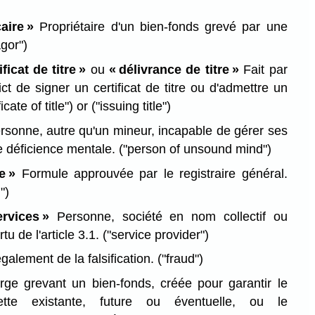
aire »
Propriétaire d'un bien-fonds grevé par une
gor")
ficat de titre »
ou
« délivrance de titre »
Fait par
rict de signer un certificat de titre ou d'admettre un
icate of title")
or
("issuing title")
sonne, autre qu'un mineur, incapable de gérer ses
e déficience mentale.
("person of unsound mind")
e »
Formule approuvée par le registraire général.
")
rvices »
Personne, société en nom collectif ou
tu de l'article 3.1.
("service provider")
alement de la falsification.
("fraud")
ge grevant un bien-fonds, créée pour garantir le
tte existante, future ou éventuelle, ou le