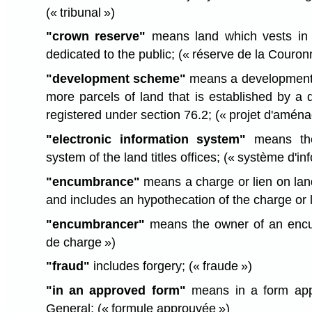
(« tribunal »)
"crown reserve"
means land which vests in 
dedicated to the public;
(« réserve de la Couron
"development scheme"
means a development 
more parcels of land that is established by a 
registered under section 76.2;
(« projet d'amén
"electronic information system"
means the 
system of the land titles offices;
(« système d'inf
"encumbrance"
means a charge or lien on lan
and includes an hypothecation of the charge or 
"encumbrancer"
means the owner of an enc
de charge »)
"fraud"
includes forgery;
(« fraude »)
"in an approved form"
means in a form appr
General;
(« formule approuvée »)