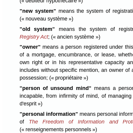
(« débiteur hypothécaire »)
"new system"
means the system of registrati
(« nouveau système »)
"old system"
means the system of regist
Registry Act
;
(« ancien système »)
"owner"
means a person registered under this
of a mortgage, encumbrance, or lease, whether
own right or in his representative capacity an
includes without specific mention, an owner of a
possession;
(« propriétaire »)
"person of unsound mind"
means a person,
incapable, from infirmity of mind, of managing
d'esprit »)
"personal information"
means personal inform
of
The Freedom of Information and Prote
(« renseignements personnels »)