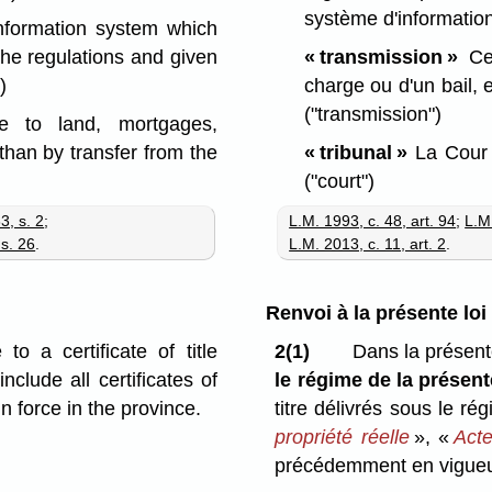
système d'informatio
nformation system which
« transmission »
Ces
 the regulations and given
charge ou d'un bail, 
)
("transmission")
e to land, mortgages,
« tribunal »
La Cour 
han by transfer from the
("court")
L.M. 1993, c. 48, art. 94
;
L.M.
3, s. 2
;
L.M. 2013, c. 11, art. 2
.
 s. 26
.
Renvoi à la présente loi
o a certificate of title
2(1)
Dans la présente 
nclude all certificates of
le régime de la présente
n force in the province.
titre délivrés sous le rég
propriété réelle
», «
Acte
précédemment en vigueur