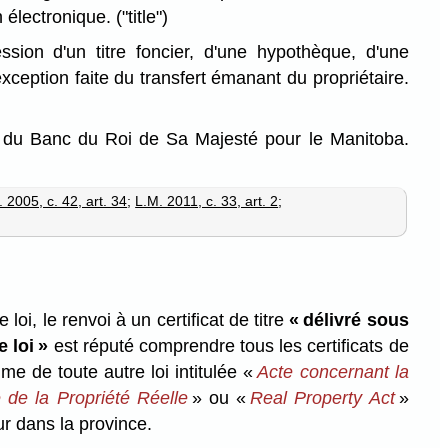
n électronique.
("title")
sion d'un titre foncier, d'une hypothèque, d'une
exception faite du transfert émanant du propriétaire.
du Banc du Roi de Sa Majesté pour le Manitoba.
 2005, c. 42, art. 34
;
L.M. 2011, c. 33, art. 2
;
loi, le renvoi à un certificat de titre
« délivré sous
 loi »
est réputé comprendre tous les certificats de
ime de toute autre loi intitulée «
Acte concernant la
 de la Propriété Réelle
» ou «
Real Property Act
»
 dans la province.