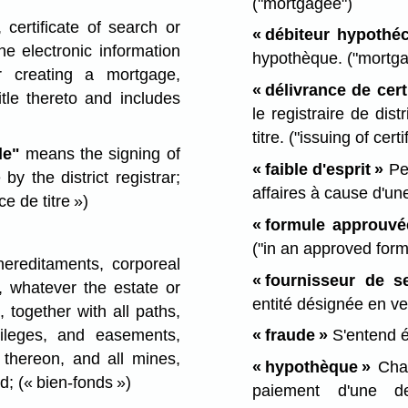
("mortgagee")
, certificate of search or
« débiteur hypothéc
he electronic information
hypothèque.
("mortga
r creating a mortgage,
« délivrance de certi
tle thereto and includes
le registraire de dist
titre.
("issuing of certif
le"
means the signing of
« faible d'esprit »
Per
 by the district registrar;
affaires à cause d'un
ce de titre »)
« formule approuvé
("in an approved form
reditaments, corporeal
« fournisseur de se
, whatever the estate or
entité désignée en ver
, together with all paths,
vileges, and easements,
« fraude »
S'entend ég
 thereon, and all mines,
« hypothèque »
Char
ed;
(« bien-fonds »)
paiement d'une de