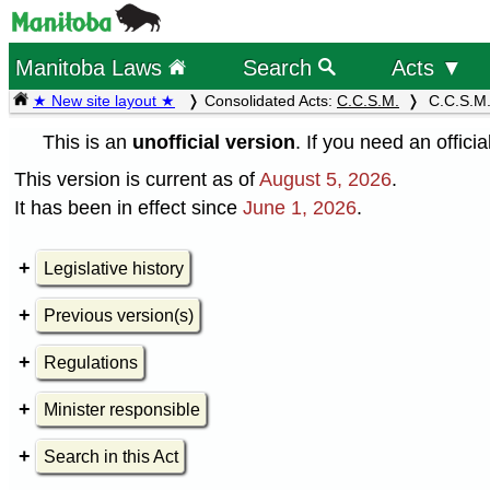
Manitoba Laws
Search
Acts ▼
★ New site layout ★
Consolidated Acts:
C.C.S.M.
C.C.S.M.
This is an
unofficial version
. If you need an offici
This version is current as of
August 5, 2026
.
It has been in effect since
June 1, 2026
.
Legislative history
Previous version(s)
Regulations
Minister responsible
Search in this Act