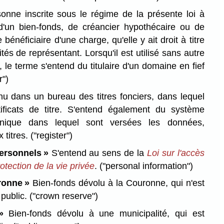
nne inscrite sous le régime de la présente loi à
e d'un bien-fonds, de créancier hypothécaire ou de
e bénéficiaire d'une charge, qu'elle y ait droit à titre
tés de représentant. Lorsqu'il est utilisé sans autre
, le terme s'entend du titulaire d'un domaine en fief
r")
nu dans un bureau des titres fonciers, dans lequel
tificats de titre. S'entend également du système
tronique dans lequel sont versées les données,
 titres.
("register")
ersonnels »
S'entend au sens de la
Loi sur l'accès
rotection de la vie privée
.
("personal information")
ronne »
Bien-fonds dévolu à la Couronne, qui n'est
 public.
("crown reserve")
»
Bien-fonds dévolu à une municipalité, qui est