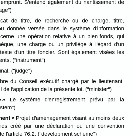
emprunt. S'entend également du nantissement de
age")
ficat de titre, de recherche ou de charge, titre,
n ou donnée versée dans le système d'information
ncerne une opération relative à un bien-fonds, qui
hèque, une charge ou un privilège à l'égard d'un
teste d'un titre foncier. Sont également visées les
ments.
("instrument")
unal.
("judge")
e du Conseil exécutif chargé par le lieutenant-
 de l'application de la présente loi.
("minister")
 »
Le système d'enregistrement prévu par la
stem")
ment »
Projet d'aménagement visant au moins deux
onds créé par une déclaration ou une convention
e l'article 76.2.
("development scheme")