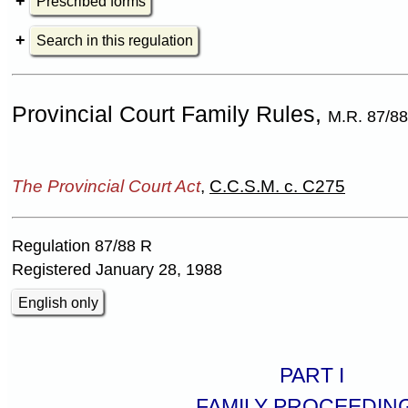
Prescribed forms
Search in this regulation
Provincial Court Family Rules,
M.R. 87/8
The Provincial Court Act
,
C.C.S.M. c. C275
Regulation 87/88 R
Registered January 28, 1988
English only
PART I
FAMILY PROCEEDIN