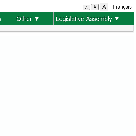
A
Français
A
A
s
Other ▼
Legislative Assembly ▼