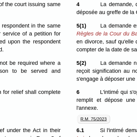
 of the court issuing same
4
La demande, qui
déposée au greffe de la C
e respondent in the same
5(1)
La demande est 
 service of a petition for
Règles de la Cour du B
rved upon the respondent
en divorce, sauf qu'elle 
d.
compter de la date de sa
 not be required where a
5(2)
La demande n'a
erson to be served and
reçoit signification au 
s'engage à déposer une
or relief shall complete
6
L'intimé qui s
remplit et dépose une
l'annexe.
R.M. 75/2023
f under the Act in their
6.1
Si l'intimé de