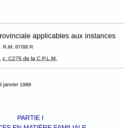
rovinciale applicables aux instances
,
R.M. 87/88 R
,
c. C275 de la C.P.L.M.
8 janvier 1988
PARTIE I
CES EN MATIÈRE FAMILIALE