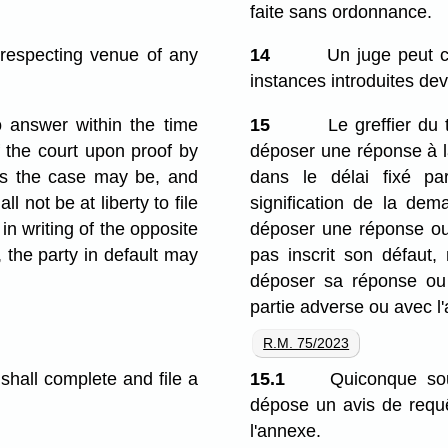
faite sans ordonnance.
respecting venue of any
14
Un juge peut c
instances introduites dev
o answer within the time
15
Le greffier du t
f the court upon proof by
déposer une réponse à l
, as the case may be, and
dans le délai fixé par
l not be at liberty to file
signification de la de
in writing of the opposite
déposer une réponse ou 
d, the party in default may
pas inscrit son défaut, 
déposer sa réponse ou 
partie adverse ou avec l'
R.M. 75/2023
shall complete and file a
15.1
Quiconque souh
dépose un avis de requê
l'annexe.