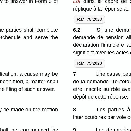
ly to answer in Form 3 of
Loi
dans le cadre de 
réplique à la réponse au
R.M. 75/2023
he parties shall complete
6.2
Si une deman
 Schedule and serve the
demande de pension alim
déclaration financière 
signifient avec les actes
R.M. 75/2023
lication, a cause may be
7
Une cause peut ê
been filed, a matter shall
de la demande. Toutefoi
e filing of such answer.
être inscrite au rôle av
dépôt de cette réponse.
ay be made on the motion
8
Les parties à
interlocutoires par voie 
f shall be commenced by
9
Les demandes i