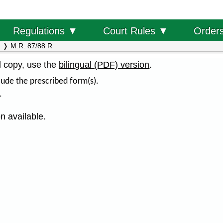
Order
Regulations ▼
Court Rules ▼
M.R. 87/88 R
al copy, use the
bilingual (PDF) version
.
ude the prescribed form(s).
.
n available.