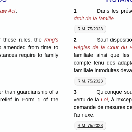
Law Act
.
1
Dans les prése
droit de la famille
.
R.M. 75/2023
 these rules, the
King's
2
Sauf dispositio
as amended from time to
Règles de la Cour du 
stances require to family
familiale ainsi que les
compte tenu des adapta
familiale introduites deva
R.M. 75/2023
er than guardianship of a
3
Quiconque sou
 relief in Form 1 of the
vertu de la
Loi
, à l'exce
demande de mesures de 
l'annexe.
R.M. 75/2023