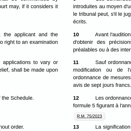
urt may, if it considers it
introduites au moyen d'u
le tribunal peut, s'il le
écrits.
, the applicant and the
10
Avant l'audition
no right to an examination
d'obtenir des précisi
préalables ou à des inter
applications to vary or
11
Sauf ordonnance
relief, shall be made upon
modification ou de l
ordonnance de mesures 
avis de sept jours francs
f the Schedule.
12
Les ordonnance
formule 5 figurant à l'an
R.M. 75/2023
out order.
13
La significatio