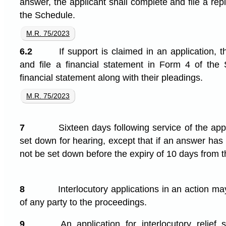
answer, the applicant shall complete and file a rep
the Schedule.
M.R. 75/2023
6.2
If support is claimed in an application, t
and file a financial statement in Form 4 of the
financial statement along with their pleadings.
M.R. 75/2023
7
Sixteen days following service of the app
set down for hearing, except that if an answer has 
not be set down before the expiry of 10 days from th
8
Interlocutory applications in an action m
of any party to the proceedings.
9
An application for interlocutory relie