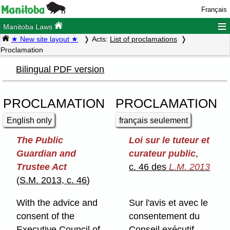
Français
≡
Manitoba Laws
★ New site layout ★
Acts:
List of proclamations
Proclamation
Bilingual PDF version
PROCLAMATION
PROCLAMATION
English only
français seulement
The Public
Loi sur le tuteur et
Guardian and
curateur public
,
Trustee Act
c. 46 des
L.M. 2013
(
S.M. 2013, c. 46
)
With the advice and
Sur l'avis et avec le
consent of the
consentement du
Executive Council of
Conseil exécutif