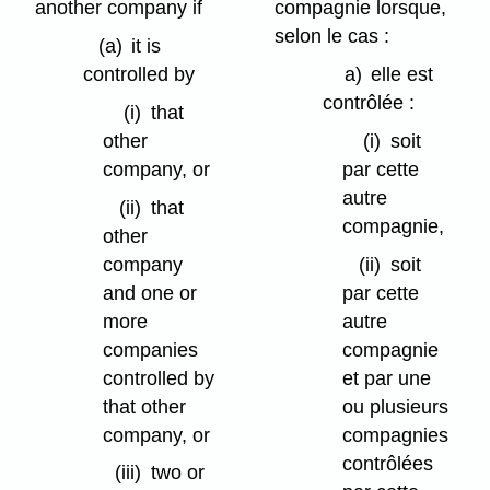
another company if
compagnie lorsque,
selon le cas :
(a)
it is
controlled by
a)
elle est
contrôlée :
(i)
that
other
(i)
soit
company, or
par cette
autre
(ii)
that
compagnie,
other
company
(ii)
soit
and one or
par cette
more
autre
companies
compagnie
controlled by
et par une
that other
ou plusieurs
company, or
compagnies
contrôlées
(iii)
two or