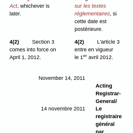
Act
, whichever is
sur les textes
later.
réglementaires
, si
cette date est
postérieure.
4(2)
Section 3
4(2)
L'article 3
comes into force on
entre en vigueur
er
April 1, 2012.
le 1
avril 2012.
November 14, 2011
Acting
Registrar-
General/
14 novembre 2011
Le
registraire
général
par