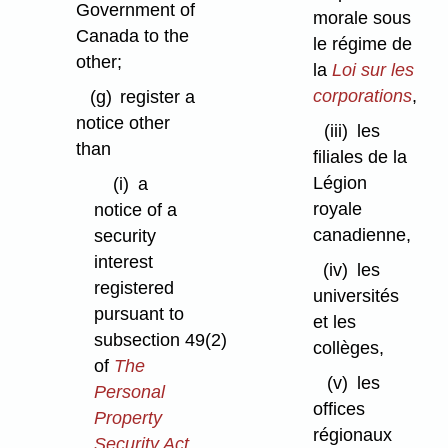
Government of
morale sous
Canada to the
le régime de
other;
la
Loi sur les
corporations
,
(g)
register a
notice other
(iii)
les
than
filiales de la
Légion
(i)
a
royale
notice of a
canadienne,
security
interest
(iv)
les
registered
universités
pursuant to
et les
subsection 49(2)
collèges,
of
The
(v)
les
Personal
offices
Property
régionaux
Security Act
,