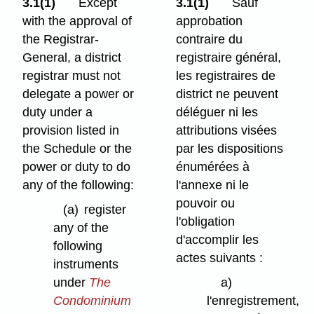
3.1(1)
Except
3.1(1)
Sauf
with the approval of
approbation
the Registrar-
contraire du
General, a district
registraire général,
registrar must not
les registraires de
delegate a power or
district ne peuvent
duty under a
déléguer ni les
provision listed in
attributions visées
the Schedule or the
par les dispositions
power or duty to do
énumérées à
any of the following:
l'annexe ni le
pouvoir ou
(a)
register
l'obligation
any of the
d'accomplir les
following
actes suivants :
instruments
under
The
a)
Condominium
l'enregistrement,