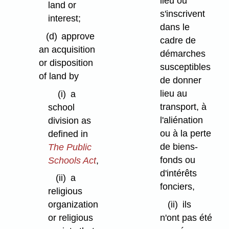
lieu ou
land or
s'inscrivent
interest;
dans le
(d)
approve
cadre de
an acquisition
démarches
or disposition
susceptibles
of land by
de donner
lieu au
(i)
a
transport, à
school
l'aliénation
division as
ou à la perte
defined in
de biens-
The Public
fonds ou
Schools Act
,
d'intérêts
(ii)
a
fonciers,
religious
(ii)
ils
organization
n'ont pas été
or religious