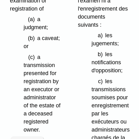
examination or
l'examen ni à
registration of
l'enregistrement des
documents
(a)
a
suivants :
judgment;
a)
les
(b)
a caveat;
jugements;
or
b)
les
(c)
a
notifications
transmission
d'opposition;
presented for
registration by
c)
les
an executor or
transmissions
administrator
soumises pour
of the estate of
enregistrement
a deceased
par les
registered
exécuteurs ou
owner.
administrateurs
chargés de la