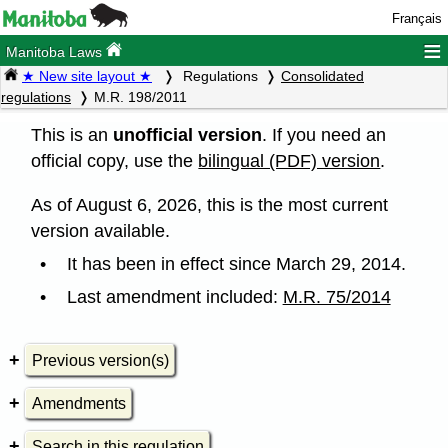
Français
≡
Manitoba Laws
★ New site layout ★
Regulations
Consolidated
regulations
M.R. 198/2011
This is an
unofficial version
. If you need an
official copy, use the
bilingual (PDF) version
.
As of August 6, 2026, this is the most current
version available.
It has been in effect since March 29, 2014.
Last amendment included:
M.R. 75/2014
Previous version(s)
Amendments
Search in this regulation