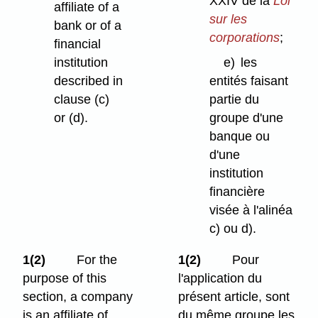
XXIV de la
Loi
affiliate of a
sur les
bank or of a
corporations
;
financial
institution
e)
les
described in
entités faisant
clause (c)
partie du
or (d).
groupe d'une
banque ou
d'une
institution
financière
visée à l'alinéa
c) ou d).
1(2)
For the
1(2)
Pour
purpose of this
l'application du
section, a company
présent article, sont
is an affiliate of
du même groupe les