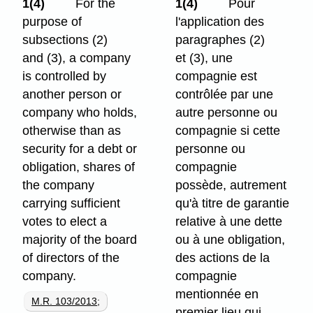
1(4)
For the
1(4)
Pour
purpose of
l'application des
subsections (2)
paragraphes (2)
and (3), a company
et (3), une
is controlled by
compagnie est
another person or
contrôlée par une
company who holds,
autre personne ou
otherwise than as
compagnie si cette
security for a debt or
personne ou
obligation, shares of
compagnie
the company
possède, autrement
carrying sufficient
qu'à titre de garantie
votes to elect a
relative à une dette
majority of the board
ou à une obligation,
of directors of the
des actions de la
company.
compagnie
mentionnée en
M.R. 103/2013
;
premier lieu qui