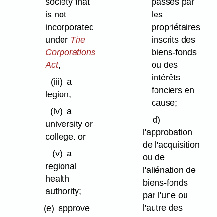
passés par
society that
les
is not
propriétaires
incorporated
inscrits des
under
The
biens-fonds
Corporations
ou des
Act
,
intérêts
(iii)
a
fonciers en
legion,
cause;
(iv)
a
d)
university or
l'approbation
college, or
de l'acquisition
(v)
a
ou de
regional
l'aliénation de
health
biens-fonds
authority;
par l'une ou
l'autre des
(e)
approve