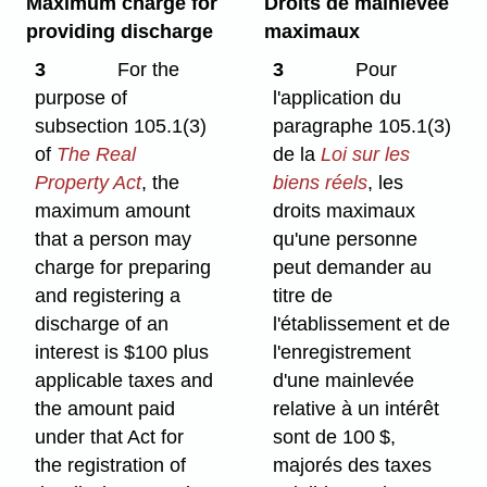
Maximum charge for
Droits de mainlevée
providing discharge
maximaux
3
For the
3
Pour
purpose of
l'application du
subsection 105.1(3)
paragraphe 105.1(3)
of
The Real
de la
Loi sur les
Property Act
, the
biens réels
, les
maximum amount
droits maximaux
that a person may
qu'une personne
charge for preparing
peut demander au
and registering a
titre de
discharge of an
l'établissement et de
interest is $100 plus
l'enregistrement
applicable taxes and
d'une mainlevée
the amount paid
relative à un intérêt
under that Act for
sont de 100 $,
the registration of
majorés des taxes