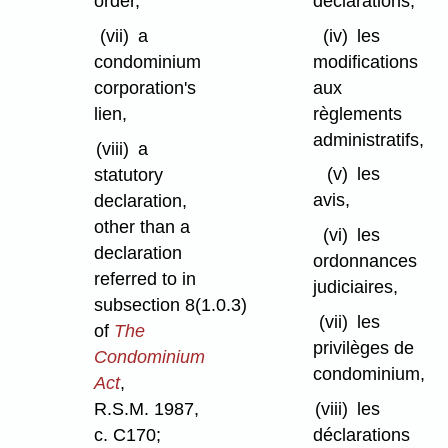
déclarations,
order,
(iv)
les
(vii)
a
modifications
condominium
aux
corporation's
règlements
lien,
administratifs,
(viii)
a
(v)
les
statutory
avis,
declaration,
other than a
(vi)
les
declaration
ordonnances
referred to in
judiciaires,
subsection 8(1.0.3)
(vii)
les
of
The
privilèges de
Condominium
condominium,
Act
,
R.S.M. 1987,
(viii)
les
c. C170;
déclarations