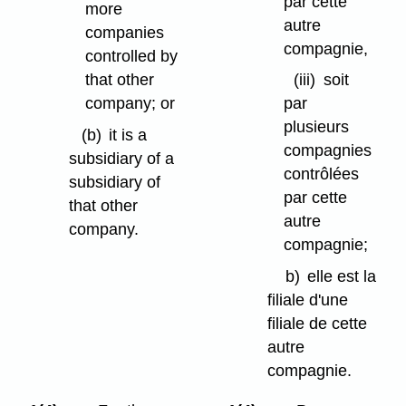
par cette
more
autre
companies
compagnie,
controlled by
that other
(iii)
soit
company; or
par
plusieurs
(b)
it is a
compagnies
subsidiary of a
contrôlées
subsidiary of
par cette
that other
autre
company.
compagnie;
b)
elle est la
filiale d'une
filiale de cette
autre
compagnie.