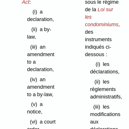
Act
:
sous le régime
de la
Loi sur
(i)
a
les
declaration,
condominiums
,
(ii)
a by-
des
law,
instruments
indiqués ci-
(iii)
an
dessous :
amendment
to a
(i)
les
declaration,
déclarations,
(iv)
an
(ii)
les
amendment
règlements
to a by-law,
administratifs,
(v)
a
(iii)
les
notice,
modifications
aux
(vi)
a court