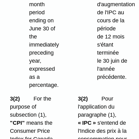
month
d'augmentation
period
de l'IPC au
ending on
cours de la
June 30 of
période
the
de 12 mois
immediately
s'étant
preceding
terminée
year,
le 30 juin de
expressed
l'année
as a
précédente.
percentage.
3(2)
For the
3(2)
Pour
purpose of
l'application du
subsection (1),
paragraphe (1),
"CPI"
means the
« IPC »
s'entend de
Consumer Price
l'Indice des prix à la
Index for Canada,
consommation pour