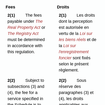
Fees
Droits
2(1)
The fees
2(1)
Les droits
payable under
The
dont la perception
Real Property Act
or
est autorisée en
The Registry Act
vertu de la
Loi sur
must be determined
les biens réels
et de
in accordance with
la
Loi sur
this regulation.
l'enregistrement
foncier
sont fixés
selon le présent
règlement.
2(2)
Subject to
2(2)
Sous
subsections (3) and
réserve des
(4), the fee for a
paragraphes (3) et
service specified in
(4), les droits
the Schedule is to
applicables aux