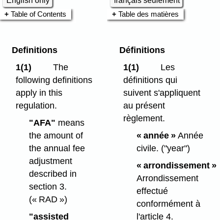
English only
français seulement
Table of Contents
Table des matières
Definitions
Définitions
1(1)
The
1(1)
Les
following definitions
définitions qui
apply in this
suivent s'appliquent
regulation.
au présent
règlement.
"AFA"
means
the amount of
« année »
Année
the annual fee
civile.
("year")
adjustment
« arrondissement »
described in
Arrondissement
section 3.
effectué
(« RAD »)
conformément à
"assisted
l'article 4.