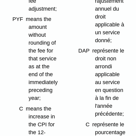
fee
rajustement
adjustment;
annuel du
droit
PYF
means the
applicable à
amount
un service
without
donné;
rounding of
the fee for
DAP
représente le
that service
droit non
as at the
arrondi
end of the
applicable
immediately
au service
preceding
en question
year;
à la fin de
l'année
C
means the
précédente;
increase in
the CPI for
C
représente le
the 12-
pourcentage