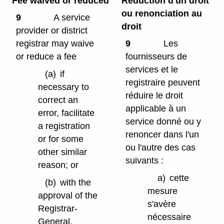
Fee waived or reduced
Réduction d'un droit
ou renonciation au
9
A service
droit
provider or district
registrar may waive
9
Les
or reduce a fee
fournisseurs de
services et le
(a)
if
registraire peuvent
necessary to
réduire le droit
correct an
applicable à un
error, facilitate
service donné ou y
a registration
renoncer dans l'un
or for some
ou l'autre des cas
other similar
suivants :
reason; or
a)
cette
(b)
with the
mesure
approval of the
s'avère
Registrar-
nécessaire
General.