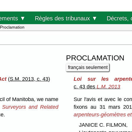
Décrets, 
ements ▼
Règles des tribunaux ▼
Proclamation
PROCLAMATION
français seulement
Act
(
S.M. 2013, c. 43
)
Loi sur les arpente
c. 43 des
L.M. 2013
cil of Manitoba, we name
Sur l'avis et avec le c
 Surveyors and Related
fixons au 31 mars 201
ce.
arpenteurs-géomètres et
JANICE C. FILMON,