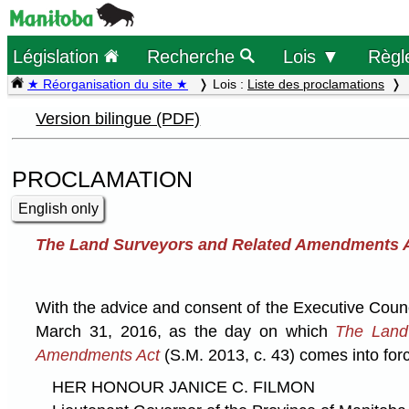
Législation
Recherche
Lois ▼
Règl
★ Réorganisation du site ★
Lois :
Liste des proclamations
Version bilingue (PDF)
PROCLAMATION
English only
The Land Surveyors and Related Amendments 
With the advice and consent of the Executive Coun
March 31, 2016, as the day on which
The Land
Amendments Act
(S.M. 2013, c. 43) comes into for
HER HONOUR JANICE C. FILMON