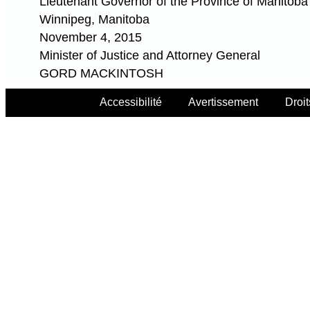
Lieutenant Governor of the Province of Manitoba
Winnipeg, Manitoba
November 4, 2015
Minister of Justice and Attorney General
GORD MACKINTOSH
Accessibilité
Avertissement
Droit