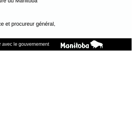
ure du Manitoba
ce et procureur général,
 avec le gouvernement