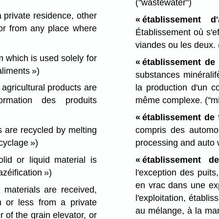
("wastewater")
 private residence, other
« établissement 
 or from any place where
Établissement où s'ef
viandes ou les deux.
m which is used solely for
« établissement de
aliments »)
substances minéralif
la production d'un c
gricultural products are
même complexe.
("mi
ormation des produits
« établissement de f
compris des automob
 are recycled by melting
processing and auto w
cyclage »)
« établissement 
id or liquid material is
l'exception des puit
zéification »)
en vrac dans une exp
 materials are received,
l'exploitation, établ
m or less from a private
au mélange, à la manu
 of the grain elevator, or