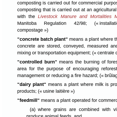
composting is carried out for commercial purpo
composting that is carried out at an agricultura
with the
Livestock Manure and Mortalities
Manitoba Regulation 42/98;
(« instal
compostage »)
"concrete batch plant"
means a plant where th
concrete are stored, conveyed, measured an
mixing or transportation equipment;
(« centrale
"controlled burn"
means the burning of fores
area for the purpose of encouraging reforesta
management or reducing a fire hazard;
(« brûlag
"dairy plant"
means a plant where milk is pro
products;
(« usine laitière »)
"feedmill"
means a plant operated for commerc
(a)
where grains are combined with vi
produce animal feeds, and