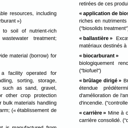
retirées de ces produ
ble resources, including
« application de bio
rburant »)
riches en nutriments
("biosolids treatment"
o soil of nutrient-rich
 wastewater treatment;
« ballastière »
Excav
matériaux destinés à 
de material (borrow) for
« biocarburant »
Co
biologiquement reno
("biofuel")
facility operated for
ling, sorting, storage,
« brûlage dirigé »
Br
s such as sand, gravel,
étendue prédéter
 or other crop protection
d'amélioration de l'
r bulk materials handling
d'incendie.
("controll
farm;
(« établissement de
« carrière »
Mine à ci
carrière consolidé.
("
 is manufactured from