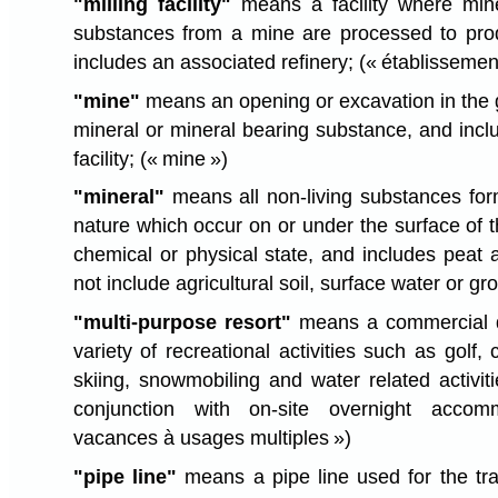
"milling facility"
means a facility where mine
substances from a mine are processed to pro
includes an associated refinery;
(« établissemen
"mine"
means an opening or excavation in the
mineral or mineral bearing substance, and incl
facility;
(« mine »)
"mineral"
means all non-living substances fo
nature which occur on or under the surface of t
chemical or physical state, and includes peat
not include agricultural soil, surface water or g
"multi-purpose resort"
means a commercial d
variety of recreational activities such as golf,
skiing, snowmobiling and water related activit
conjunction with on-site overnight acco
vacances à usages multiples »)
"pipe line"
means a pipe line used for the tran