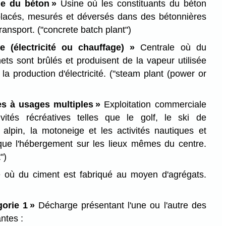
ge du béton »
Usine où les constituants du béton
placés, mesurés et déversés dans des bétonnières
transport.
("concrete batch plant")
e (électricité ou chauffage) »
Centrale où du
ts sont brûlés et produisent de la vapeur utilisée
la production d'électricité.
("steam plant (power or
es à usages multiples »
Exploitation commerciale
ivités récréatives telles que le golf, le ski de
alpin, la motoneige et les activités nautiques et
 que l'hébergement sur les lieux mêmes du centre.
")
 où du ciment est fabriqué au moyen d'agrégats.
orie 1 »
Décharge présentant l'une ou l'autre des
ntes :