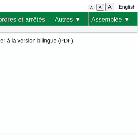
A
English
A
A
ordres et arrêtés
Autres ▼
Assemblée ▼
ter à la
version bilingue (PDF)
.