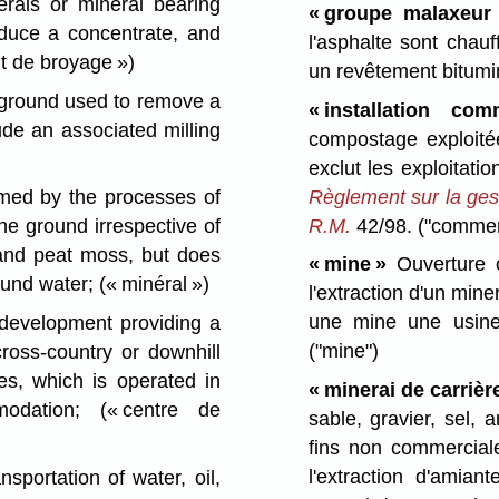
rals or mineral bearing
« groupe malaxeur 
duce a concentrate, and
l'asphalte sont chau
t de broyage »)
un revêtement bitum
 ground used to remove a
« installation c
ude an associated milling
compostage exploitée
exclut les exploitati
Règlement sur la ges
rmed by the processes of
R.M.
42/98.
("commerc
he ground irrespective of
 and peat moss, but does
« mine »
Ouverture o
round water;
(« minéral »)
l'extraction d'un min
une mine une usine
evelopment providing a
("mine")
 cross-country or downhill
ies, which is operated in
« minerai de carrièr
mmodation;
(« centre de
sable, gravier, sel,
fins non commerciale
l'extraction d'amia
sportation of water, oil,