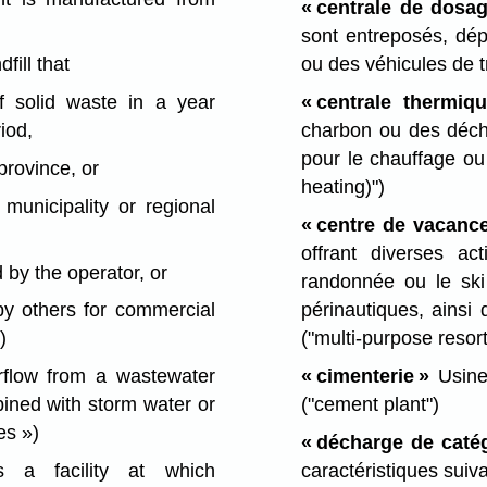
« centrale de dosa
sont entreposés, dé
fill that
ou des véhicules de 
f solid waste in a year
« centrale thermiqu
iod,
charbon ou des déche
pour le chauffage ou 
province, or
heating)")
municipality or regional
« centre de vacanc
offrant diverses act
 by the operator, or
randonnée ou le ski 
périnautiques, ainsi
by others for commercial
("multi-purpose resort
)
« cimenterie »
Usine
flow from a wastewater
("cement plant")
bined with storm water or
es »)
« décharge de catég
caractéristiques suiva
a facility at which