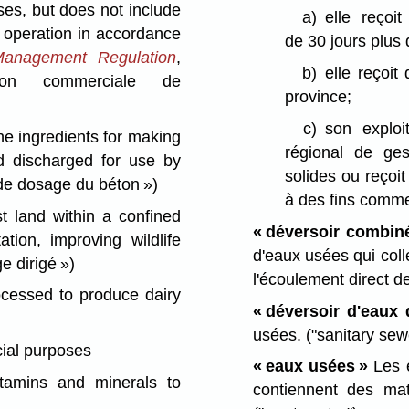
ses, but does not include
a)
elle reçoi
l operation in accordance
de 30 jours plus 
 Management Regulation
,
b)
elle reçoit
lation commerciale de
province;
c)
son exploi
e ingredients for making
régional de ge
d discharged for use by
solides ou reçoit
 de dosage du béton »)
à des fins comme
t land within a confined
« déversoir combin
tion, improving wildlife
d'eaux usées qui colle
e dirigé »)
l'écoulement direct d
cessed to produce dairy
« déversoir d'eaux 
usées.
("sanitary sew
ial purposes
« eaux usées »
Les e
tamins and minerals to
contiennent des mat