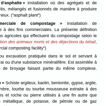
d'asphalte »
Installation où des agrégats et de
ffés, mélangés et fusionnés de manière à produire
ineux.
("asphalt plant")
ommerciale de compostage »
Installation de
 à des fins commerciales. La présente définition
ons agricoles qui effectuent du compostage selon le
tion des animaux morts et des déjections du bétail
,
ial composting facility")
u excavation pratiquée dans le sol et servant à
erai ou d'une substance minéralifère. Est assimilée à
 de broyage faisant partie du même complexe.
e »
Schiste argileux, kaolin, bentonite, gypse, argile,
 ambre, tourbe ou tourbe mousseuse extraite à des
s et roche ou pierre utilisés à une fin autre que
nte métallique, de potasse, de pétrole ou de gaz