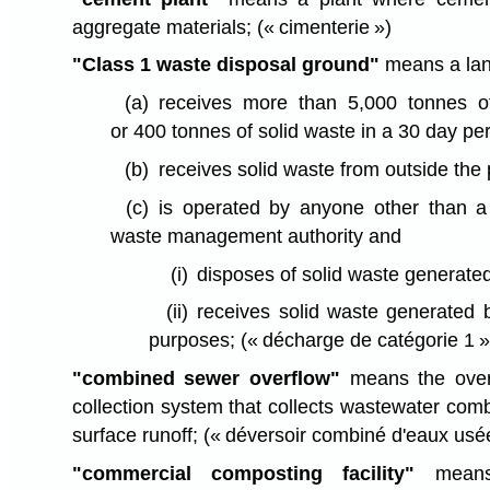
aggregate materials;
(« cimenterie »)
"Class 1 waste disposal ground"
means a land
(a)
receives more than 5,000 tonnes o
or 400 tonnes of solid waste in a 30 day per
(b)
receives solid waste from outside the 
(c)
is operated by anyone other than a 
waste management authority and
(i)
disposes of solid waste generated
(ii)
receives solid waste generated 
purposes;
(« décharge de catégorie 1 »
"combined sewer overflow"
means the over
collection system that collects wastewater com
surface runoff;
(« déversoir combiné d'eaux usé
"commercial composting facility"
means 