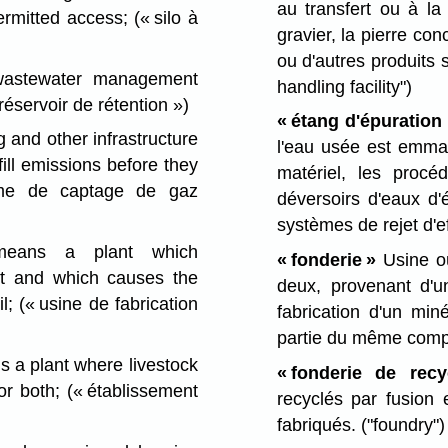
au transfert ou à la
permitted access;
(« silo à
gravier, la pierre con
ou d'autres produits 
wastewater management
handling facility")
éservoir de rétention »)
« étang d'épuration
 and other infrastructure
l'eau usée est emmag
dfill emissions before they
matériel, les procé
ème de captage de gaz
déversoirs d'eaux d'
systèmes de rejet d'e
ans a plant which
« fonderie »
Usine où
ct and which causes the
deux, provenant d'u
il;
(« usine de fabrication
fabrication d'un min
partie du même com
 a plant where livestock
« fonderie de recy
or both;
(« établissement
recyclés par fusion
fabriqués.
("foundry")