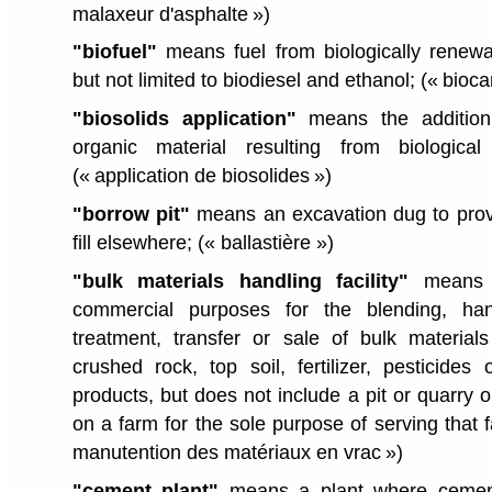
malaxeur d'asphalte »)
"biofuel"
means fuel from biologically renewa
but not limited to biodiesel and ethanol;
(« bioca
"biosolids application"
means the addition t
organic material resulting from biological
(« application de biosolides »)
"borrow pit"
means an excavation dug to provi
fill elsewhere;
(« ballastière »)
"bulk materials handling facility"
means a 
commercial purposes for the blending, hand
treatment, transfer or sale of bulk material
crushed rock, top soil, fertilizer, pesticides
products, but does not include a pit or quarry o
on a farm for the sole purpose of serving that 
manutention des matériaux en vrac »)
"cement plant"
means a plant where cement