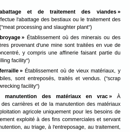
d'abattage et de traitement des viandes »
fectue l'abattage des bestiaux ou le traitement des
("meat processing and slaughter plant")
 broyage »
Établissement où des minerais ou des
ères provenant d'une mine sont traitées en vue de
oncentré, y compris une affinerie faisant partie du
lling facility")
erraille »
Établissement où de vieux matériaux, y
iles, sont entreposés, traités et vendus.
("scrap
recking facility")
de manutention des matériaux en vrac »
À
s, des carrières et de la manutention des matériaux
loitation agricole uniquement pour les besoins de
issement exploité à des fins commerciales et servant
tention, au triage, à l'entreposage, au traitement,