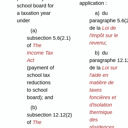
application :
school board for
a taxation year
a)
du
under
paragraphe 5.6(2
de la
Loi de
(a)
l'impôt sur le
subsection 5.6(2.1)
revenu
;
of
The
Income Tax
b)
du
Act
paragraphe 12.1
(payment of
de la
Loi sur
school tax
l'aide en
reductions
matière de
to school
taxes
board); and
foncières et
d'isolation
(b)
thermique
subsection 12.12(2)
des
of
The
résidences
.