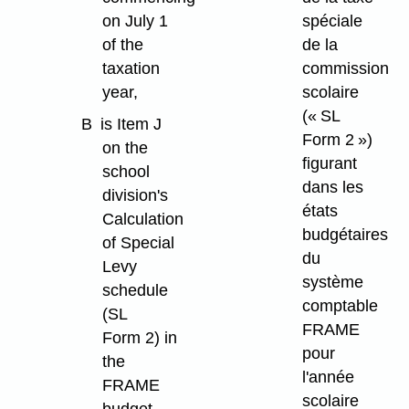
on July 1
spéciale
of the
de la
taxation
commission
year,
scolaire
(« SL
B
is Item J
Form 2 »)
on the
figurant
school
dans les
division's
états
Calculation
budgétaires
of Special
du
Levy
système
schedule
comptable
(SL
FRAME
Form 2) in
pour
the
l'année
FRAME
scolaire
budget