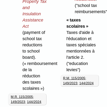
Property Tax
("school tax
and
reimbursements"
Insulation
Assistance
« taxes
Act
scolaires »
(payment of
Taxes d'aide à
school tax
l'éducation et
reductions
taxes spéciales
to school
mentionnées à
board).
l'article 2.
(« remboursement
("education
de la
levies")
réduction
R.M. 115/2005
;
des taxes
149/2023
;
144/2024
scolaires »)
M.R. 115/2005
;
149/2023
;
144/2024