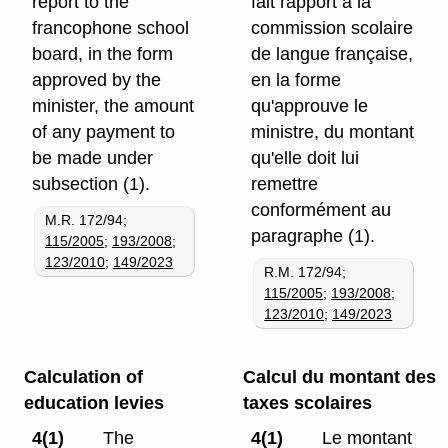
report to the
fait rapport à la
francophone school
commission scolaire
board, in the form
de langue française,
approved by the
en la forme
minister, the amount
qu'approuve le
of any payment to
ministre, du montant
be made under
qu'elle doit lui
subsection (1).
remettre
conformément au
M.R. 172/94;
paragraphe (1).
115/2005
;
193/2008
;
123/2010
;
149/2023
R.M. 172/94;
115/2005
;
193/2008
;
123/2010
;
149/2023
Calculation of
Calcul du montant des
education levies
taxes scolaires
4(1)
The
4(1)
Le montant