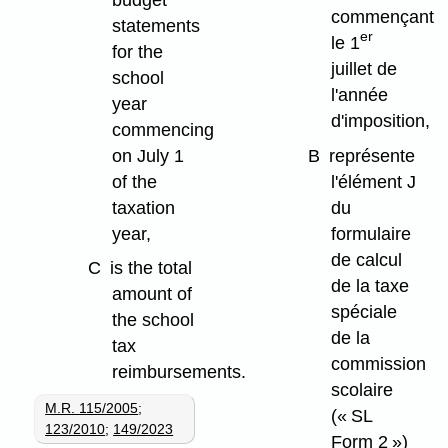
commençant
statements
er
le 1
for the
juillet de
school
l'année
year
d'imposition,
commencing
on July 1
B
représente
of the
l'élément J
taxation
du
year,
formulaire
de calcul
C
is the total
de la taxe
amount of
spéciale
the school
de la
tax
commission
reimbursements.
scolaire
M.R. 115/2005
;
(« SL
123/2010
;
149/2023
Form 2 »)