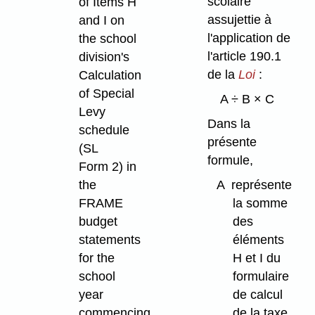
scolaire
of Items H
assujettie à
and I on
l'application de
the school
l'article 190.1
division's
de la
Loi
:
Calculation
of Special
A ÷ B × C
Levy
Dans la
schedule
présente
(SL
formule,
Form 2) in
the
A
représente
FRAME
la somme
budget
des
statements
éléments
for the
H et I du
school
formulaire
year
de calcul
commencing
de la taxe