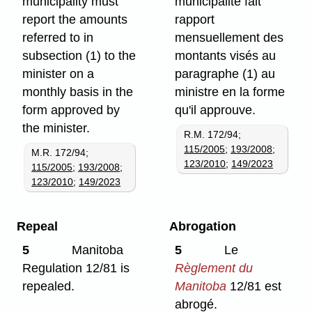
municipality must
municipalité fait
report the amounts
rapport
referred to in
mensuellement des
subsection (1) to the
montants visés au
minister on a
paragraphe (1) au
monthly basis in the
ministre en la forme
form approved by
qu'il approuve.
the minister.
R.M. 172/94;
115/2005
;
193/2008
;
M.R. 172/94;
123/2010
;
149/2023
115/2005
;
193/2008
;
123/2010
;
149/2023
Repeal
Abrogation
5
Manitoba
5
Le
Regulation 12/81 is
Règlement du
repealed.
Manitoba
12/81 est
abrogé.