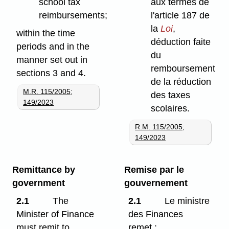
school tax
aux termes de
reimbursements;
l'article 187 de
la
Loi
,
within the time
déduction faite
periods and in the
du
manner set out in
remboursement
sections 3 and 4.
de la réduction
M.R. 115/2005
;
des taxes
149/2023
scolaires.
R.M. 115/2005
;
149/2023
Remittance by
Remise par le
government
gouvernement
2.1
The
2.1
Le ministre
Minister of Finance
des Finances
must remit to
remet :