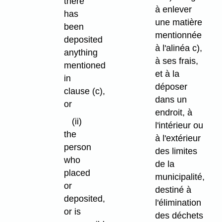
there
à enlever
has
une matière
been
mentionnée
deposited
à l'alinéa c),
anything
à ses frais,
mentioned
et à la
in
déposer
clause (c),
dans un
or
endroit, à
(ii)
l'intérieur ou
the
à l'extérieur
person
des limites
who
de la
placed
municipalité,
or
destiné à
deposited,
l'élimination
or is
des déchets