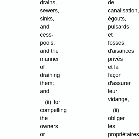
drains,
de
sewers,
canalisation
sinks,
égouts,
and
puisards
cess-
et
pools,
fosses
and the
d'aisances
manner
privés
of
et la
draining
façon
them;
d'assurer
and
leur
vidange,
(ii)
for
compelling
(ii)
the
obliger
owners
les
or
propriétaire