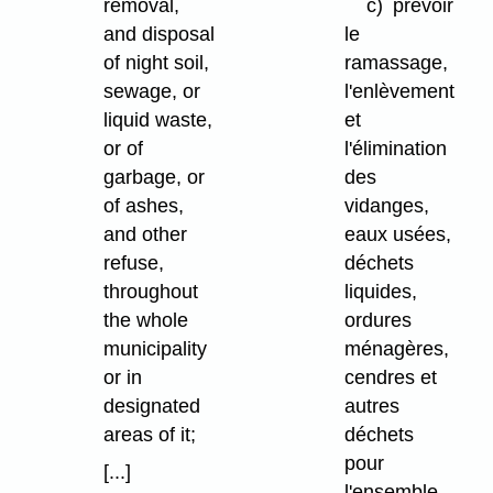
removal,
c)
prévoir
and disposal
le
of night soil,
ramassage,
sewage, or
l'enlèvement
liquid waste,
et
or of
l'élimination
garbage, or
des
of ashes,
vidanges,
and other
eaux usées,
refuse,
déchets
throughout
liquides,
the whole
ordures
municipality
ménagères,
or in
cendres et
designated
autres
areas of it;
déchets
pour
[...]
l'ensemble