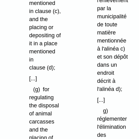
l'enlèvement
mentioned
par la
in clause (c),
municipalité
and the
de toute
placing or
matière
depositing of
mentionnée
it in a place
à l'alinéa c)
mentioned
et son dépôt
in
dans un
clause (d);
endroit
[...]
décrit à
l'alinéa d);
(g)
for
regulating
[...]
the disposal
g)
of animal
réglementer
carcasses
l'élimination
and the
des
placing of