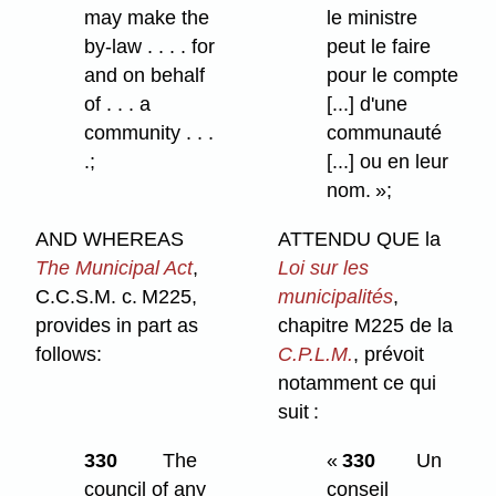
may make the
le ministre
by-law . . . . for
peut le faire
and on behalf
pour le compte
of . . . a
[...] d'une
community . . .
communauté
.;
[...] ou en leur
nom. »;
AND WHEREAS
ATTENDU QUE la
The Municipal Act
,
Loi sur les
C.C.S.M. c. M225,
municipalités
,
provides in part as
chapitre M225 de la
follows:
C.P.L.M.
, prévoit
notamment ce qui
suit :
330
The
«
330
Un
council of any
conseil