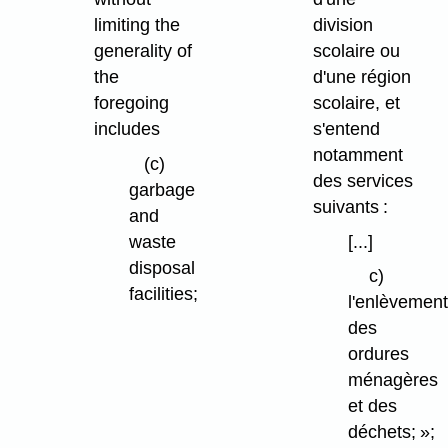
limiting the
division
generality of
scolaire ou
the
d'une région
foregoing
scolaire, et
includes
s'entend
notamment
(c)
des services
garbage
suivants :
and
waste
[...]
disposal
c)
facilities;
l'enlèvemen
des
ordures
ménagères
et des
déchets; »;