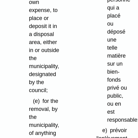
own
qui a
expense, to
placé
place or
ou
deposit it in
déposé
a disposal
une
area, either
telle
in or outside
matière
the
sur un
municipality,
bien-
designated
fonds
by the
privé ou
council;
public,
(e)
for the
ou en
removal, by
est
the
responsable
municipality,
e)
prévoir
of anything