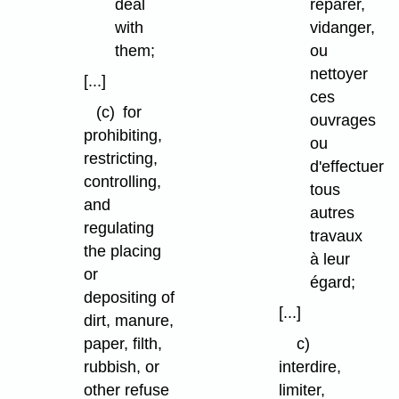
deal
réparer,
with
vidanger,
them;
ou
nettoyer
[...]
ces
(c)
for
ouvrages
prohibiting,
ou
restricting,
d'effectuer
controlling,
tous
and
autres
regulating
travaux
the placing
à leur
or
égard;
depositing of
[...]
dirt, manure,
paper, filth,
c)
rubbish, or
interdire,
other refuse
limiter,