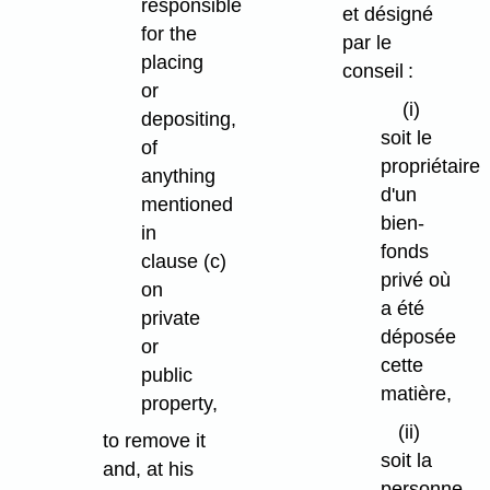
responsible
et désigné
for the
par le
placing
conseil :
or
(i)
depositing,
soit le
of
propriétaire
anything
d'un
mentioned
bien-
in
fonds
clause (c)
privé où
on
a été
private
déposée
or
cette
public
matière,
property,
(ii)
to remove it
soit la
and, at his
personne