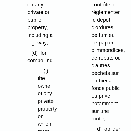
on any
contrôler et
private or
réglementer
public
le dépôt
property,
d'ordures,
including a
de fumier,
highway;
de papier,
d'immondices,
(d)
for
de rebuts ou
compelling
d'autres
(i)
déchets sur
the
un bien-
owner
fonds public
of any
ou privé,
private
notamment
property
sur une
on
route;
which
d)
obliger