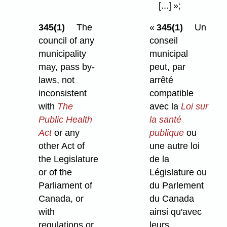
[...] »;
345(1)
The
«
345(1)
Un
council of any
conseil
municipality
municipal
may, pass by-
peut, par
laws, not
arrêté
inconsistent
compatible
with
The
avec la
Loi sur
Public Health
la santé
Act
or any
publique
ou
other Act of
une autre loi
the Legislature
de la
or of the
Législature ou
Parliament of
du Parlement
Canada, or
du Canada
with
ainsi qu'avec
regulations or
leurs