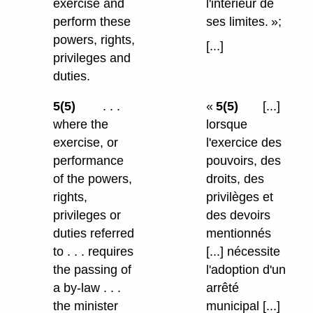
exercise and
l'intérieur de
perform these
ses limites. »;
powers, rights,
[...]
privileges and
duties.
5(5)
. . .
«
5(5)
[...]
where the
lorsque
exercise, or
l'exercice des
performance
pouvoirs, des
of the powers,
droits, des
rights,
privilèges et
privileges or
des devoirs
duties referred
mentionnés
to . . . requires
[...] nécessite
the passing of
l'adoption d'un
a by-law . . .
arrêté
the minister
municipal [...]