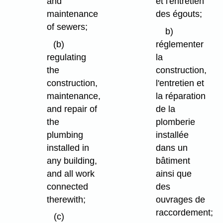
and
et l'entretien
maintenance
des égouts;
of sewers;
b)
(b)
réglementer
regulating
la
the
construction,
construction,
l'entretien et
maintenance,
la réparation
and repair of
de la
the
plomberie
plumbing
installée
installed in
dans un
any building,
bâtiment
and all work
ainsi que
connected
des
therewith;
ouvrages de
raccordement;
(c)