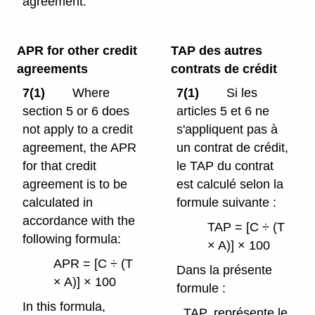
agreement.
APR for other credit
TAP des autres
agreements
contrats de crédit
7(1)
Where
7(1)
Si les
section 5 or 6 does
articles 5 et 6 ne
not apply to a credit
s'appliquent pas à
agreement, the APR
un contrat de crédit,
for that credit
le TAP du contrat
agreement is to be
est calculé selon la
calculated in
formule suivante :
accordance with the
TAP = [C ÷ (T
following formula:
× A)] × 100
APR = [C ÷ (T
Dans la présente
× A)] × 100
formule :
In this formula,
TAP
représente le