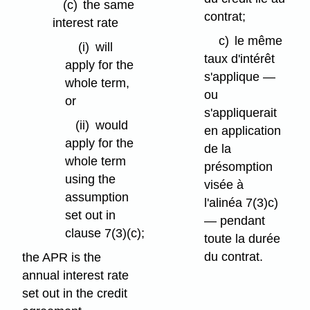
(c)
the same
contrat;
interest rate
c)
le même
(i)
will
taux d'intérêt
apply for the
s'applique —
whole term,
ou
or
s'appliquerait
(ii)
would
en application
apply for the
de la
whole term
présomption
using the
visée à
assumption
l'alinéa 7(3)c)
set out in
— pendant
clause 7(3)⁠(c);
toute la durée
du contrat.
the APR is the
annual interest rate
set out in the credit