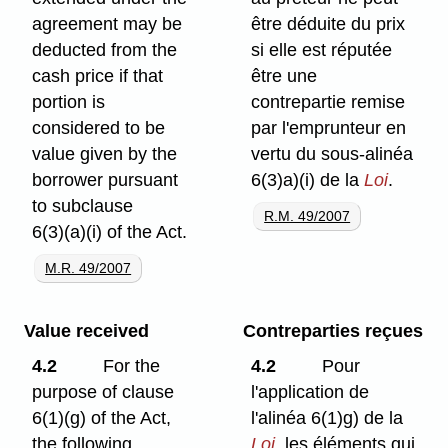
agreement may be
être déduite du prix
deducted from the
si elle est réputée
cash price if that
être une
portion is
contrepartie remise
considered to be
par l'emprunteur en
value given by the
vertu du sous-alinéa
borrower pursuant
6(3)a)⁠(i) de la
Loi
.
to subclause
R.M. 49/2007
6(3)⁠(a)⁠(i) of the Act.
M.R. 49/2007
Value received
Contreparties reçues
4.2
For the
4.2
Pour
purpose of clause
l'application de
6(1)⁠(g) of the Act,
l'alinéa 6(1)g) de la
the following
Loi
, les éléments qui