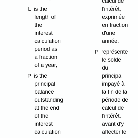
calcul de
L
is the
l'intérêt,
length of
exprimée
the
en fraction
interest
d'une
calculation
année,
period as
P
représente
a fraction
le solde
of a year,
du
P
is the
principal
principal
impayé à
balance
la fin de la
outstanding
période de
at the end
calcul de
of the
l'intérêt,
interest
avant d'y
calculation
affecter le