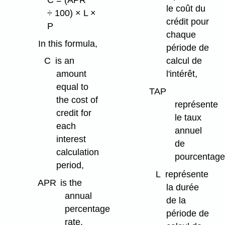
le coût du
÷ 100) × L ×
crédit pour
P
chaque
In this formula,
période de
C
is an
calcul de
amount
l'intérêt,
equal to
TAP
the cost of
représente
credit for
le taux
each
annuel
interest
de
calculation
pourcentage
period,
L
représente
APR
is the
la durée
annual
de la
percentage
période de
rate,