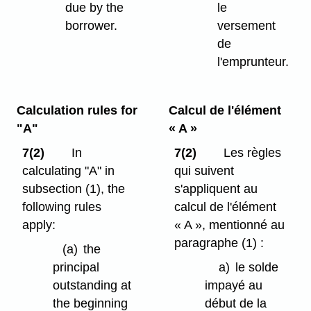
due by the
le
borrower.
versement
de
l'emprunteur.
Calculation rules for
Calcul de l'élément
"A"
« A »
7(2)
In
7(2)
Les règles
calculating "A" in
qui suivent
subsection (1), the
s'appliquent au
following rules
calcul de l'élément
apply:
« A », mentionné au
paragraphe (1) :
(a)
the
principal
a)
le solde
outstanding at
impayé au
the beginning
début de la