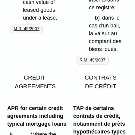
cash value of
ce registre;
leased goods
under a lease.
b)
dans le
cas d'un bail,
M.R. 49/2007
la valeur au
comptant des
biens loués.
R.M. 49/2007
CREDIT
CONTRATS
AGREEMENTS
DE CRÉDIT
APR for certain credit
TAP de certains
agreements including
contrats de crédit,
typical mortgage loans
notamment de prêts
hypothécaires types
5
Where the