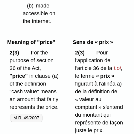
(b)
made
accessible on
the Internet.
Meaning of "price"
Sens de « prix »
2(3)
For the
2(3)
Pour
purpose of section
l'application de
36 of the Act,
l'article 36 de la
Loi
,
"price"
in clause (a)
le terme
« prix »
of the definition
figurant à l'alinéa a)
"cash value" means
de la définition de
an amount that fairly
« valeur au
represents the price.
comptant » s'entend
du montant qui
M.R. 49/2007
représente de façon
juste le prix.