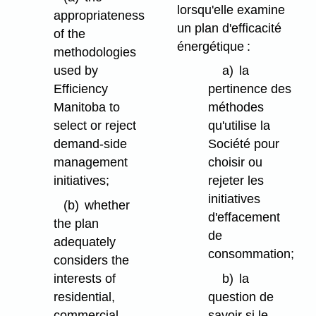
lorsqu'elle examine
appropriateness
un plan d'efficacité
of the
énergétique :
methodologies
used by
a)
la
Efficiency
pertinence des
Manitoba to
méthodes
select or reject
qu'utilise la
demand-side
Société pour
management
choisir ou
initiatives;
rejeter les
initiatives
(b)
whether
d'effacement
the plan
de
adequately
consommation;
considers the
interests of
b)
la
residential,
question de
commercial
savoir si le