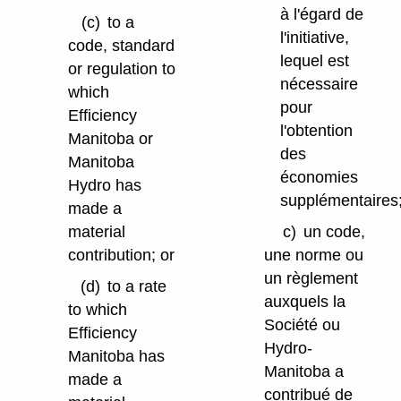
à l'égard de
(c)
to a
l'initiative,
code, standard
lequel est
or regulation to
nécessaire
which
pour
Efficiency
l'obtention
Manitoba or
des
Manitoba
économies
Hydro has
supplémentaires
made a
material
c)
un code,
contribution; or
une norme ou
un règlement
(d)
to a rate
auxquels la
to which
Société ou
Efficiency
Hydro-
Manitoba has
Manitoba a
made a
contribué de