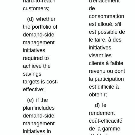
hard-to-reach
d'effacement
customers;
de
consommation
(d)
whether
est alloué, s'il
the portfolio of
est possible de
demand-side
le faire, à des
management
initiatives
initiatives
visant les
required to
clients à faible
achieve the
revenu ou dont
savings
la participation
targets is cost-
est difficile à
effective;
obtenir;
(e)
if the
d)
le
plan includes
rendement
demand-side
coût-efficacité
management
de la gamme
initiatives in