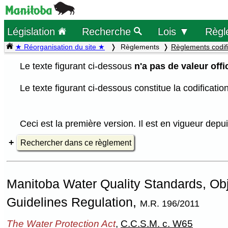
Législation
Recherche
Lois ▼
Règl
★ Réorganisation du site ★
Règlements
Règlements codif
Le texte figurant ci-dessous
n'a pas de valeur offic
Le texte figurant ci-dessous constitue la codificati
Ceci est la première version. Il est en vigueur dep
Rechercher dans ce règlement
Manitoba Water Quality Standards, Ob
Guidelines Regulation,
M.R. 196/2011
The Water Protection Act
,
C.C.S.M. c. W65