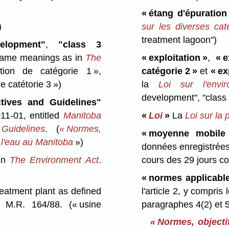
« étang d'épuration
)
sur les diverses caté
treatment lagoon")
elopment"
,
"class 3
same meanings as in
The
« exploitation »
,
« e
itation de catégorie 1 »,
catégorie 2 »
et
« ex
e catétorie 3 »)
la
Loi sur l'envi
development", "class
tives and Guidelines"
1-01, entitled
Manitoba
«
Loi
»
La
Loi sur la
Guidelines
.
(
« Normes,
« moyenne mobile
e l'eau au Manitoba
»)
données enregistrées
 in
The Environment Act
.
cours des 29 jours c
« normes applicable
atment plant as defined
l'article 2, y compri
, M.R. 164/88.
(« usine
paragraphes 4(2) et 
« Normes, objectif