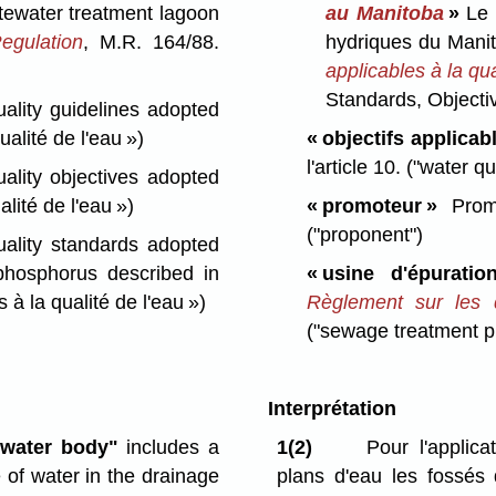
ewater treatment lagoon
au Manitoba
»
Le 
egulation
, M.R. 164/88.
hydriques du Manit
applicables à la qu
Standards, Objecti
lity guidelines adopted
ualité de l'eau »)
« objectifs applicab
l'article 10.
("water qu
lity objectives adopted
alité de l'eau »)
« promoteur »
Prom
("proponent")
ality standards adopted
 phosphorus described in
« usine d'épurati
 à la qualité de l'eau »)
Règlement sur les d
("sewage treatment pl
Interprétation
"water body"
includes a
1(2)
Pour l'applica
 of water in the drainage
plans d'eau les fossés