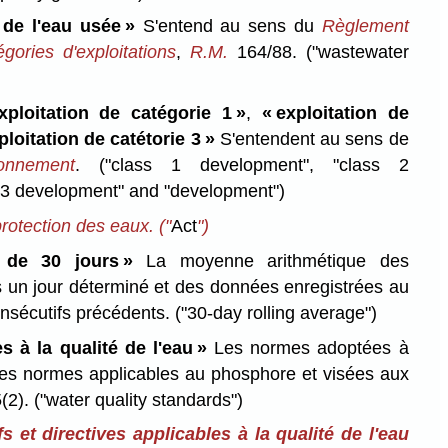
 de l'eau usée »
S'entend au sens du
Règlement
gories d'exploitations
,
R.M.
164/88.
("wastewater
xploitation de catégorie 1 »
,
« exploitation de
ploitation de catétorie 3 »
S'entendent au sens de
ronnement
.
("class 1 development", "class 2
 3 development" and "development")
 protection des eaux.
("
Act
")
 de 30 jours »
La moyenne arithmétique des
 un jour déterminé et des données enregistrées au
onsécutifs précédents.
("30-day rolling average")
s à la qualité de l'eau »
Les normes adoptées à
s les normes applicables au phosphore et visées aux
5(2).
("water quality standards")
s et directives applicables à la qualité de l'eau