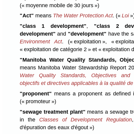
(« moyenne mobile de 30 jours »)
"Act"
means
The Water Protection Act
.
(«
Loi
»
"class 1 development"
,
"class 2 dev
development"
and
"development"
have the 
Environment Act
.
(« exploitation », « explo
« exploitation de catégorie 2 » et « exploitation d
"Manitoba Water Quality Standards, Objec
means Manitoba Water Stewardship Report 201
Water Quality Standards, Objectives and 
objectifs et directives applicables à la qualité d
"proponent"
means a proponent as defined
(« promoteur »)
"sewage treatment plant"
means a sewage tre
in the
Classes of Development Regulation
d'épuration des eaux d'égout »)