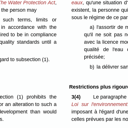
The Water Protection Act
,
eaux
, qu'une situation 
, the person may
existent, la personne qu
sous le régime de ce pa
h such terms, limits or
 in accordance with the
a)
l'assortir de
uired to be in compliance
qu'il ne soit pas n
quality standards until a
avec la licence mo
qualité de l'eau 
précisée;
gard to subsection (1).
b)
la délivrer s
Restrictions plus rigou
ction (1) prohibits the
3(4)
Le paragraphe (1
 or an alteration to such a
Loi sur l'environnement
 development than would
imposant à l'égard d'une
s.
celles prévues par les no