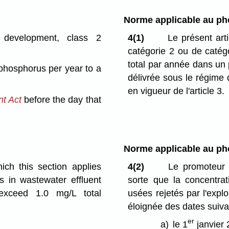
Norme applicable au ph
development, class 2
4(1)
Le présent arti
catégorie 2 ou de catég
total par année dans un 
 phosphorus per year to a
délivrée sous le régime
en vigueur de l'article 3.
t Act
before the day that
Norme applicable au ph
ch this section applies
4(2)
Le promoteur d'
s in wastewater effluent
sorte que la concentrat
exceed 1.0 mg/L total
usées rejetés par l'expl
éloignée des dates suiva
er
a)
le 1
janvier 