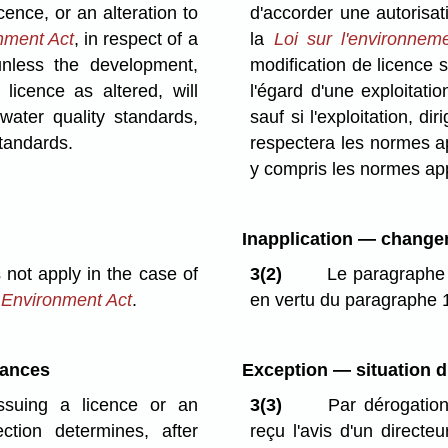
cence, or an alteration to
d'accorder une autorisat
nment Act
, in respect of a
la
Loi sur l'environnem
unless the development,
modification de licence s
licence as altered, will
l'égard d'une exploitati
water quality standards,
sauf si l'exploitation, d
standards.
respectera les normes app
y compris les normes app
Inapplication — chang
 not apply in the case of
3(2)
Le paragraphe 
 Environment Act
.
en vertu du paragraphe 
tances
Exception — situation d
ssuing a licence or an
3(3)
Par dérogation 
ction determines, after
reçu l'avis d'un direct