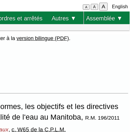
A
English
A
A
ordres et arrêtés
Autres ▼
Assemblée ▼
ter à la
version bilingue (PDF)
.
rmes, les objectifs et les directives
lité de l'eau au Manitoba,
R.M. 196/2011
eaux
,
c. W65 de la C.P.L.M.