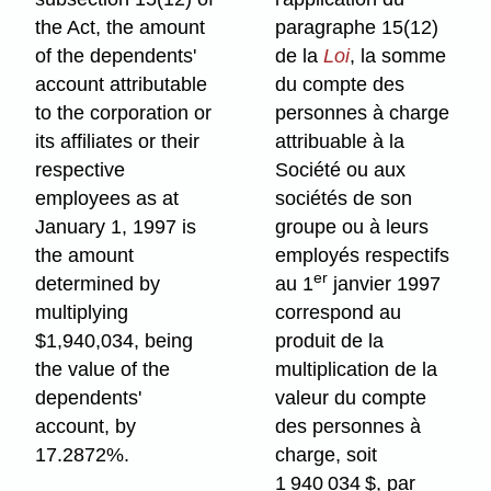
the Act, the amount
paragraphe 15(12)
of the dependents'
de la
Loi
, la somme
account attributable
du compte des
to the corporation or
personnes à charge
its affiliates or their
attribuable à la
respective
Société ou aux
employees as at
sociétés de son
January 1, 1997 is
groupe ou à leurs
the amount
employés respectifs
er
determined by
au 1
janvier 1997
multiplying
correspond au
$1,940,034, being
produit de la
the value of the
multiplication de la
dependents'
valeur du compte
account, by
des personnes à
17.2872%.
charge, soit
1 940 034 $, par