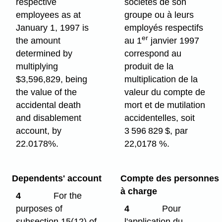
respective
sociétés de son
employees as at
groupe ou à leurs
January 1, 1997 is
employés respectifs
er
the amount
au 1
janvier 1997
determined by
correspond au
multiplying
produit de la
$3,596,829, being
multiplication de la
the value of the
valeur du compte de
accidental death
mort et de mutilation
and disablement
accidentelles, soit
account, by
3 596 829 $, par
22.0178%.
22,0178 %.
Dependents' account
Compte des personnes
à charge
4
For the
purposes of
4
Pour
subsection 15(12) of
l'application du