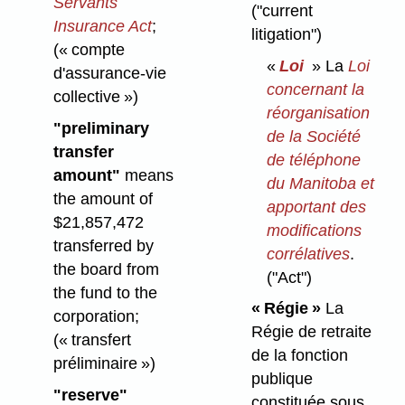
Servants
("current
Insurance Act
;
litigation")
(« compte
«
Loi
» La
Loi
d'assurance-vie
concernant la
collective »)
réorganisation
"preliminary
de la Société
transfer
de téléphone
amount"
means
du Manitoba et
the amount of
apportant des
$21,857,472
modifications
transferred by
corrélatives
.
the board from
("Act")
the fund to the
« Régie »
La
corporation;
Régie de retraite
(« transfert
de la fonction
préliminaire »)
publique
"reserve"
constituée sous