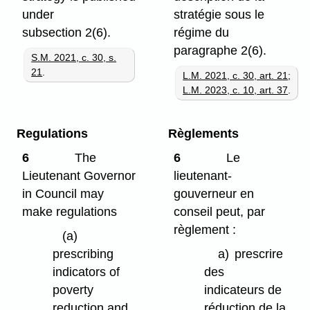
under
stratégie sous le
subsection 2(6).
régime du
paragraphe 2(6).
S.M. 2021, c. 30, s.
21
.
L.M. 2021, c. 30, art. 21
;
L.M. 2023, c. 10, art. 37
.
Regulations
Règlements
6
The
6
Le
Lieutenant Governor
lieutenant-
in Council may
gouverneur en
make regulations
conseil peut, par
règlement :
(a)
prescribing
a)
prescrire
indicators of
des
poverty
indicateurs de
reduction and
réduction de la