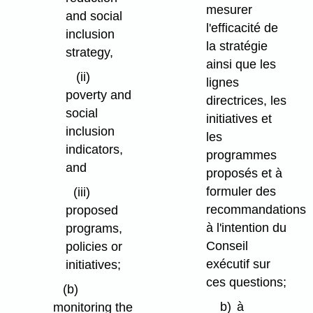
mesurer
and social
l'efficacité de
inclusion
la stratégie
strategy,
ainsi que les
(ii)
lignes
poverty and
directrices, les
social
initiatives et
inclusion
les
indicators,
programmes
and
proposés et à
formuler des
(iii)
recommandations
proposed
à l'intention du
programs,
Conseil
policies or
exécutif sur
initiatives;
ces questions;
(b)
b)
à
monitoring the