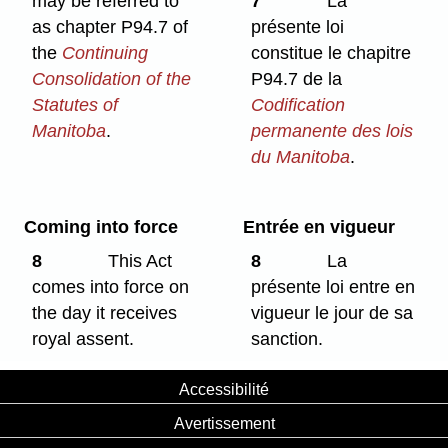
may be referred to
7
La
as chapter P94.7 of
présente loi
the
Continuing
constitue le chapitre
Consolidation of the
P94.7 de la
Statutes of
Codification
Manitoba
.
permanente des lois
du Manitoba
.
Coming into force
Entrée en vigueur
8
This Act
8
La
comes into force on
présente loi entre en
the day it receives
vigueur le jour de sa
royal assent.
sanction.
Accessibilité
Avertissement