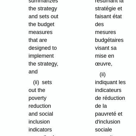
summarizes
résumant la
the strategy
stratégie et
and sets out
faisant état
the budget
des
measures
mesures
that are
budgétaires
designed to
visant sa
implement
mise en
the strategy,
œuvre,
and
(ii)
(ii)
sets
indiquant les
out the
indicateurs
poverty
de réduction
reduction
de la
and social
pauvreté et
inclusion
d'inclusion
indicators
sociale