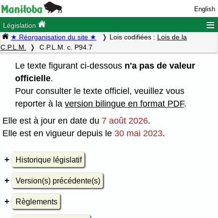
English
≡
Législation
★ Réorganisation du site ★
Lois codifiées :
Lois de la
C.P.L.M.
C.P.L.M. c. P94.7
Le texte figurant ci-dessous
n'a pas de valeur
officielle
.
Pour consulter le texte officiel, veuillez vous
reporter à la
version bilingue en format PDF
.
Elle est à jour en date du
7 août 2026
.
Elle est en vigueur depuis le
30 mai 2023
.
Historique législatif
Version(s) précédente(s)
Règlements