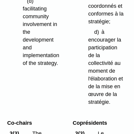
(d)
coordonnés et
facilitating
conformes à la
community
stratégie;
involvement in
d)
à
the
encourager la
development
participation
and
de la
implementation
collectivité au
of the strategy.
moment de
l'élaboration et
de la mise en
œuvre de la
stratégie.
Co-chairs
Coprésidents
3(3)
The
3(3)
Le