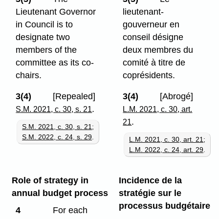
Lieutenant Governor
lieutenant-
in Council is to
gouverneur en
designate two
conseil désigne
members of the
deux membres du
committee as its co-
comité à titre de
chairs.
coprésidents.
3(4)
[Repealed]
3(4)
[Abrogé]
.
S.M. 2021, c. 30, s. 21
L.M. 2021, c. 30, art.
.
21
S.M. 2021, c. 30, s. 21
;
S.M. 2022, c. 24, s. 29
.
L.M. 2021, c. 30, art. 21
;
L.M. 2022, c. 24, art. 29
.
Role of strategy in
Incidence de la
annual budget process
stratégie sur le
processus budgétaire
4
For each