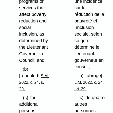
programs or
une incidence
services that
sur la
affect poverty
réduction de la
reduction and
pauvreté et
social
l'inclusion
inclusion, as
sociale, selon
determined by
ce que
the Lieutenant
détermine le
Governor in
lieutenant-
Council; and
gouverneur en
conseil;
(b)
[repealed]
b)
[abrogé]
S.M.
2022, c. 24, s.
L.M. 2022, c. 24,
;
;
29
art. 29
(c)
four
c)
de quatre
additional
autres
persons
personnes