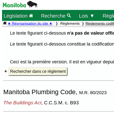
Législation
Recherche
Lois ▼
Règl
★ Réorganisation du site ★
Règlements
Règlements codif
Le texte figurant ci-dessous
n'a pas de valeur offic
Le texte figurant ci-dessous constitue la codificati
Ceci est la première version. Il est en vigueur depui
Rechercher dans ce règlement
Manitoba Plumbing Code,
M.R. 80/2023
The Buildings Act
,
C.C.S.M. c. B93