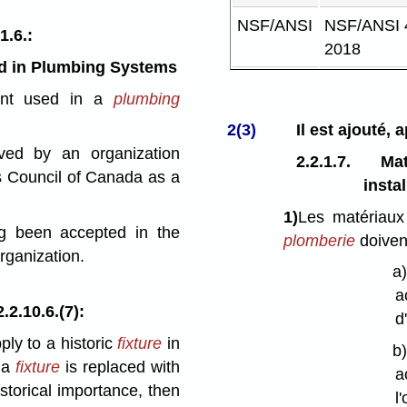
NSF/ANSI
NSF/ANSI 
1.6.:
2018
d in Plumbing Systems
ent used in a
plumbing
2(3)
Il est ajouté, a
oved by an organization
2.2.1.7.
Maté
s Council of Canada as a
insta
1)
Les matériaux
ng been accepted in the
plomberie
doiven
rganization.
a
a
2.10.6.(7):
d
ly to a historic
fixture
in
b
 a
fixture
is replaced with
a
storical importance, then
l