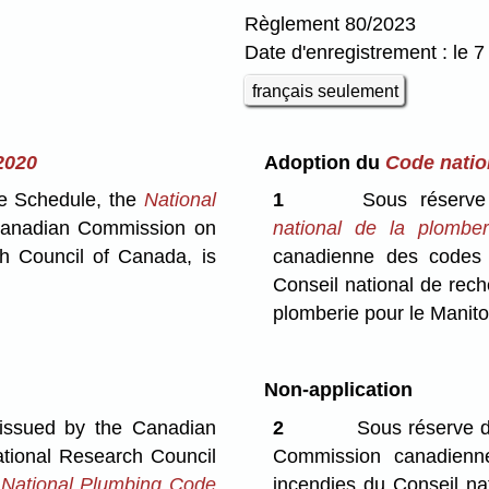
Règlement 80/2023
Date d'enregistrement : le 7 
français seulement
2020
Adoption du
Code natio
e Schedule, the
National
1
Sous réserve 
 Canadian Commission on
national de la plomb
h Council of Canada, is
canadienne des codes 
Conseil national de rech
plomberie pour le Manit
Non-application
issued by the Canadian
2
Sous réserve 
tional Research Council
Commission canadienn
e
National Plumbing Code
incendies du Conseil n