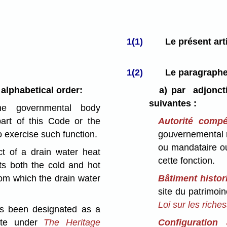
1(1)
Le présent arti
1(2)
Le paragraphe 1
 alphabetical order:
a)
par adjonct
suivantes :
 governmental body
art of this Code or the
Autorité compé
o exercise such function.
gouvernemental r
ou mandataire o
t of a drain water heat
cette fonction.
ats both the cold and hot
om which the drain water
Bâtiment histor
site du patrimoi
Loi sur les riche
s been designated as a
site under
The Heritage
Configuration