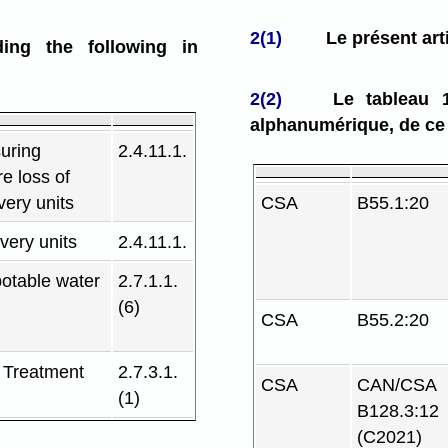
2(1)
Le présent arti
ing the following in
2(2)
Le tableau 1.
alphanumérique, de ce 
uring
2.4.11.1.
e loss of
very units
CSA
B55.1:20
very units
2.4.11.1.
otable water
2.7.1.1.
(6)
CSA
B55.2:20
 Treatment
2.7.3.1.
CSA
CAN/CSA
(1)
B128.3:12
(C2021)