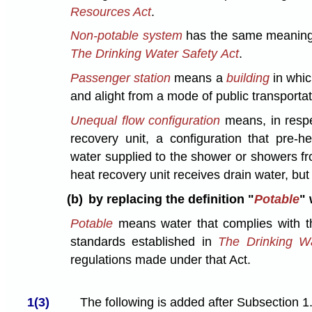
Resources Act
.
Non-potable system
has the same meaning 
The Drinking Water Safety Act
.
Passenger station
means a
building
in whi
and alight from a mode of public transportat
Unequal flow configuration
means, in respe
recovery unit, a configuration that pre-h
water supplied to the shower or showers fr
heat recovery unit receives drain water, but
(b)
by replacing the definition "
Potable
" 
Potable
means water that complies with th
standards established in
The Drinking Wa
regulations made under that Act.
1(3)
The following is added after Subsection 1.