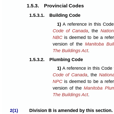
1.5.3.
Provincial Codes
1.5.3.1.
Building Code
1)
A reference in this Code
Code of Canada
, the
Nation
NBC
is deemed to be a refe
version of the
Manitoba Bui
The Buildings Act
.
1.5.3.2.
Plumbing Code
1)
A reference in this Code
Code of Canada
, the
Nation
NPC
is deemed to be a refe
version of the
Manitoba Plu
The Buildings Act
.
2(1)
Division B is amended by this section.