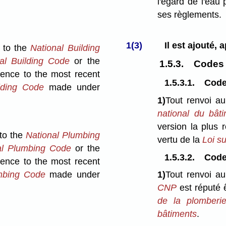
l'égard de l'eau
ses règlements.
1(3)
Il est ajouté, 
 to the
National Building
al Building Code
or the
1.5.3.
Codes 
rence to the
most recent
1.5.3.1.
Code
lding Code
made under
1)
Tout renvoi a
national du bât
version la plus
 to the
National Plumbing
vertu de la
Loi s
al Plumbing Code
or the
1.5.3.2.
Code 
rence to the
most recent
mbing Code
made under
1)
Tout renvoi au
CNP
est réputé ê
de la plomberi
bâtiments
.