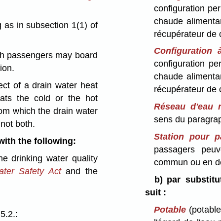
configuration per
chaude alimentan
as in subsection 1(1) of
récupérateur de 
Configuration 
ch passengers may board
configuration per
ion.
chaude alimentan
ct of a drain water heat
récupérateur de 
eats the cold or the hot
Réseau d'eau 
om which the drain water
sens du paragrap
 not both.
Station pour p
with the following:
passagers peuv
e drinking water quality
commun ou en d
ter Safety Act
and the
b)
par substitu
suit :
Potable
(potable
5.2.: