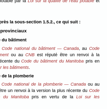
 potable par la
Loi sur la qualité de l'eau potable
et
après la sous-section 1.5.2., ce qui suit :
provinciaux
 du bâtiment
u
Code national du bâtiment — Canada
, au
Code
iment
ou au
CNB
est réputé être un renvoi à la
 récente du
Code du bâtiment du Manitoba
pris en
ur les bâtiments
.
de la plomberie
Code national de
la plomberie — Canada
ou au
tre un renvoi à la version la plus récente du
Code
e du Manitoba
pris en vertu de la
Loi sur les