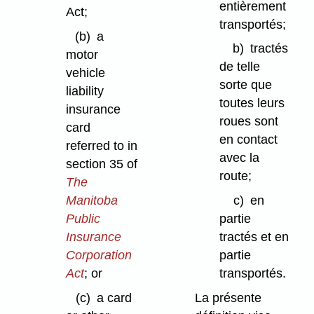
entièrement
Act;
transportés;
(b)
a
b)
tractés
motor
de telle
vehicle
sorte que
liability
toutes leurs
insurance
roues sont
card
en contact
referred to in
avec la
section 35 of
route;
The
Manitoba
c)
en
Public
partie
Insurance
tractés et en
Corporation
partie
Act
; or
transportés.
(c)
a card
La présente