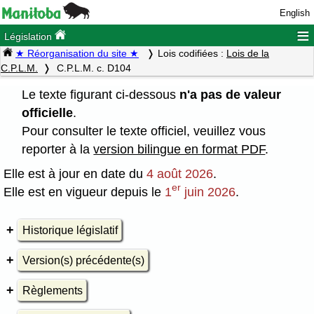
English
≡
Législation
★ Réorganisation du site ★
Lois codifiées :
Lois de la
C.P.L.M.
C.P.L.M. c. D104
Le texte figurant ci-dessous
n'a pas de valeur
officielle
.
Pour consulter le texte officiel, veuillez vous
reporter à la
version bilingue en format PDF
.
Elle est à jour en date du
4 août 2026
.
er
Elle est en vigueur depuis le
1
juin 2026
.
Historique législatif
Version(s) précédente(s)
Règlements