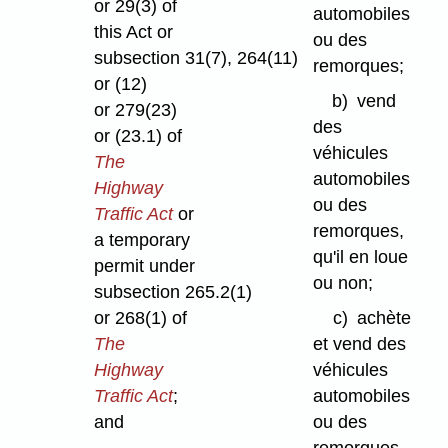
or 29(3) of
automobiles
this Act or
ou des
subsection 31(7), 264(11)
remorques;
or (12)
b)
vend
or 279(23)
des
or (23.1) of
véhicules
The
automobiles
Highway
ou des
Traffic Act
or
remorques,
a temporary
qu'il en loue
permit under
ou non;
subsection 265.2(1)
c)
achète
or 268(1) of
et vend des
The
véhicules
Highway
automobiles
Traffic Act
;
ou des
and
remorques,