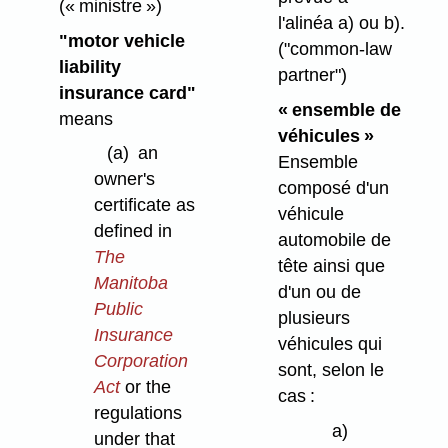
(« ministre »)
l'alinéa a) ou b).
"motor vehicle
("common-law
liability
partner")
insurance card"
« ensemble de
means
véhicules »
(a)
an
Ensemble
owner's
composé d'un
certificate as
véhicule
defined in
automobile de
The
tête ainsi que
Manitoba
d'un ou de
Public
plusieurs
Insurance
véhicules qui
Corporation
sont, selon le
Act
or the
cas :
regulations
a)
under that