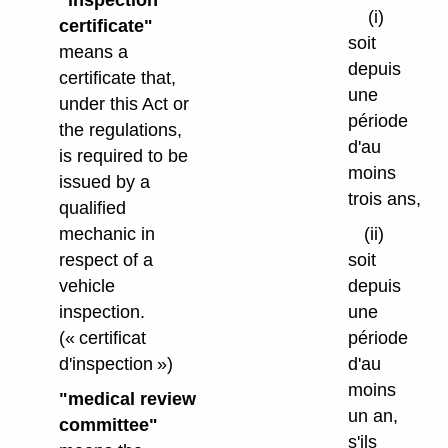
"inspection
(i)
certificate"
soit
means a
depuis
certificate that,
une
under this Act or
période
the regulations,
d'au
is required to be
moins
issued by a
trois ans,
qualified
mechanic in
(ii)
respect of a
soit
vehicle
depuis
inspection.
une
(« certificat
période
d'inspection »)
d'au
moins
"medical review
un an,
committee"
s'ils