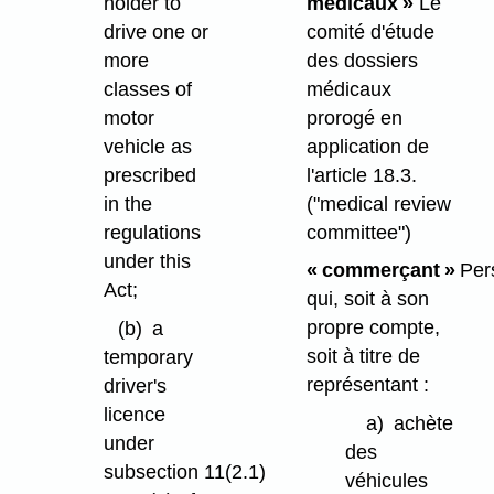
médicaux »
Le
holder to
comité d'étude
drive one or
des dossiers
more
médicaux
classes of
prorogé en
motor
application de
vehicle as
l'article 18.3.
prescribed
("medical review
in the
committee")
regulations
under this
« commerçant »
Per
Act;
qui, soit à son
propre compte,
(b)
a
soit à titre de
temporary
représentant :
driver's
licence
a)
achète
under
des
subsection 11(2.1)
véhicules