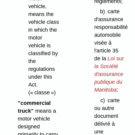
règlements;
vehicle,
b)
carte
means the
d'assurance
vehicle class
responsabilité
in which the
automobile
motor
visée à
vehicle is
l'article 35
classified by
de la
Loi sur
the
la Société
regulations
d'assurance
under this
publique du
Act.
Manitoba
;
(« classe »)
c)
carte
"commercial
ou autre
truck"
means a
document
motor vehicle
délivré à
designed
une
primarily to carry