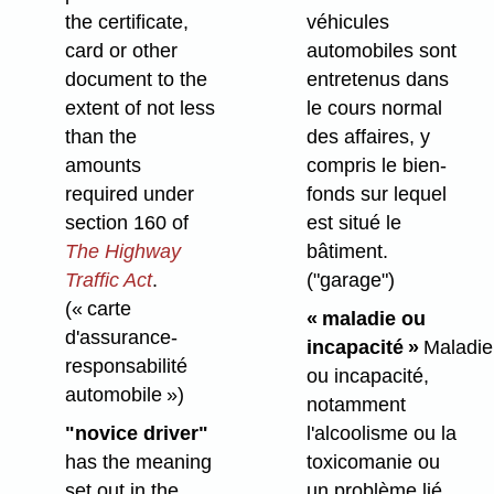
the certificate,
véhicules
card or other
automobiles sont
document to the
entretenus dans
extent of not less
le cours normal
than the
des affaires, y
amounts
compris le bien-
required under
fonds sur lequel
section 160 of
est situé le
The Highway
bâtiment.
Traffic Act
.
("garage")
(« carte
« maladie ou
d'assurance-
incapacité »
Maladie
responsabilité
ou incapacité,
automobile »)
notamment
"novice driver"
l'alcoolisme ou la
has the meaning
toxicomanie ou
set out in the
un problème lié