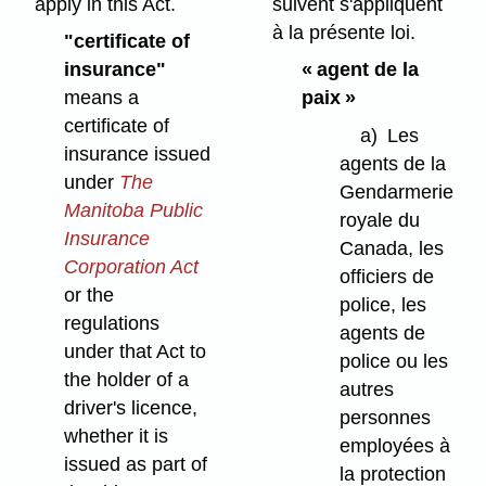
apply in this Act.
suivent s'appliquent
à la présente loi.
"certificate of
insurance"
« agent de la
means a
paix »
certificate of
a)
Les
insurance issued
agents de la
under
The
Gendarmerie
Manitoba Public
royale du
Insurance
Canada, les
Corporation Act
officiers de
or the
police, les
regulations
agents de
under that Act to
police ou les
the holder of a
autres
driver's licence,
personnes
whether it is
employées à
issued as part of
la protection