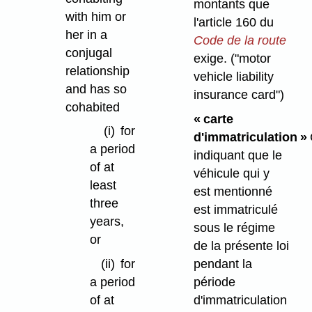
montants que
with him or
l'article 160 du
her in a
Code de la route
conjugal
exige.
("motor
relationship
vehicle liability
and has so
insurance card")
cohabited
« carte
(i)
for
d'immatriculation »
a period
indiquant que le
of at
véhicule qui y
least
est mentionné
three
est immatriculé
years,
sous le régime
or
de la présente loi
pendant la
(ii)
for
période
a period
d'immatriculation
of at