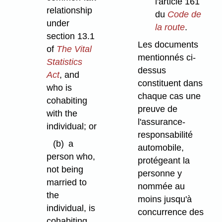
l'article 161
relationship
du
Code de
under
la route
.
section 13.1
Les documents
of
The Vital
mentionnés ci-
Statistics
dessus
Act
, and
constituent dans
who is
chaque cas une
cohabiting
preuve de
with the
l'assurance-
individual; or
responsabilité
(b)
a
automobile,
person who,
protégeant la
not being
personne y
married to
nommée au
the
moins jusqu'à
individual, is
concurrence des
cohabiting