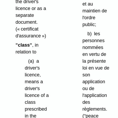
the driver's
et au
licence or as a
maintien de
separate
l'ordre
document.
public;
(« certificat
b)
les
d'assurance »)
personnes
"class"
, in
nommées
relation to
en vertu de
(a)
a
la présente
driver's
loi en vue de
licence,
son
means a
application
driver's
ou de
licence of a
l'application
class
des
prescribed
règlements.
in the
("peace