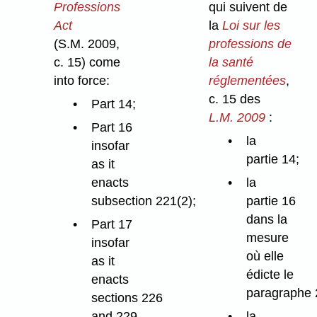
Professions
qui suivent de
Act
la
Loi sur les
(S.M. 2009,
professions de
c. 15) come
la santé
into force:
réglementées
,
c. 15 des
Part 14;
L.M. 2009
:
Part 16
la
insofar
partie 14;
as it
enacts
la
subsection 221(2);
partie 16
dans la
Part 17
mesure
insofar
où elle
as it
édicte le
enacts
paragraphe 
sections 226
and 229,
la