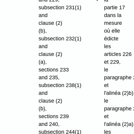
subsection 231(1)
partie 17
and
dans la
clause (2)
mesure
(b),
où elle
subsection 232(1)
édicte
and
les
clause (2)
articles 226
(a),
et 229,
sections 233
le
and 235,
paragraphe 
subsection 238(1)
et
and
l'alinéa (2)b)
clause (2)
le
(b),
paragraphe 
sections 239
et
and 240,
l'alinéa (2)a)
subsection 244(1)
les