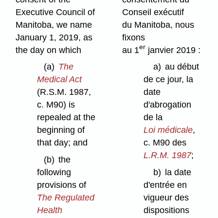
Executive Council of
Conseil exécutif
Manitoba, we name
du Manitoba, nous
January 1, 2019, as
fixons
er
the day on which
au 1
janvier 2019 :
(a)
The
a)
au début
Medical Act
de ce jour, la
(R.S.M. 1987,
date
c. M90) is
d'abrogation
repealed at the
de la
beginning of
Loi médicale
,
that day; and
c. M90 des
L.R.M. 1987
;
(b)
the
following
b)
la date
provisions of
d'entrée en
The Regulated
vigueur des
Health
dispositions