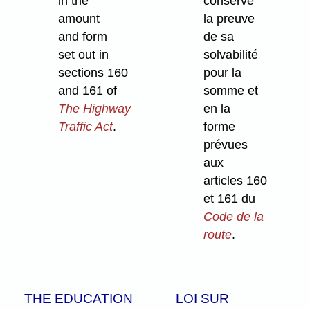
in the
conserve
amount
la preuve
and form
de sa
set out in
solvabilité
sections 160
pour la
and 161 of
somme et
The Highway
en la
Traffic Act
.
forme
prévues
aux
articles 160
et 161 du
Code de la
route
.
THE EDUCATION
LOI SUR