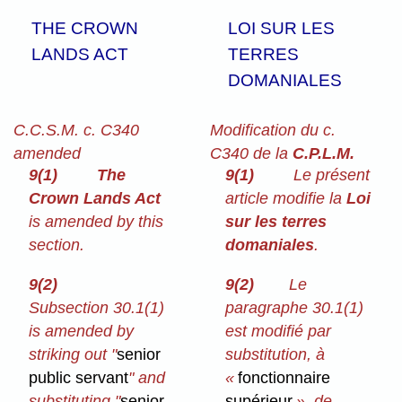
THE CROWN
LOI SUR LES
LANDS ACT
TERRES
DOMANIALES
C.C.S.M. c. C340
Modification du c.
amended
C340 de la
C.P.L.M.
9(1)
The
9(1)
Le présent
Crown Lands Act
article modifie la
Loi
is amended by this
sur les terres
section.
domaniales
.
9(2)
9(2)
Le
Subsection 30.1(1)
paragraphe 30.1(1)
is amended by
est modifié par
striking out "
senior
substitution, à
public servant
" and
«
fonctionnaire
substituting "
senior
supérieur
», de