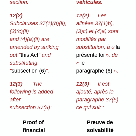
section.
véhicules
.
12(2)
12(2)
Les
Subclauses 37(1)⁠(b)⁠(ii),
alinéas 37(1)b),
(3)⁠(c)⁠(ii)
(3)c) et (4)a) sont
and (4)⁠(a)⁠(ii) are
modifiés par
amended by striking
substitution, à «
la
out "
this Act
" and
présente loi
», de
substituting
«
le
"
subsection (6)
".
paragraphe (6)
».
12(3)
The
12(3)
Il est
following is added
ajouté, après le
after
paragraphe 37(5),
subsection 37(5):
ce qui suit :
Proof of
Preuve de
financial
solvabilité