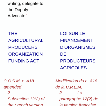
writing, delegate to
the Deputy
Advocate
".
THE
LOI SUR LE
AGRICULTURAL
FINANCEMENT
PRODUCERS'
D'ORGANISMES
ORGANIZATION
DE
FUNDING ACT
PRODUCTEURS
AGRICOLES
C.C.S.M. c. A18
Modification du c. A18
amended
de la
C.P.L.M.
2
2
Le
Subsection 12(2) of
paragraphe 12(2) de
the French version
la version française