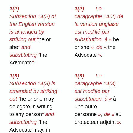
1(2)
1(2)
Le
Subsection 14(2) of
paragraphe 14(2) de
the English version
la version anglaise
is amended by
est modifié par
striking out "
he or
substitution, à «
he
she
" and
or she
», de «
the
substituting "
the
Advocate
».
Advocate
".
1(3)
1(3)
Le
Subsection 14(3) is
paragraphe 14(3)
amended by striking
est modifié par
out "
he or she may
substitution, à «
à
delegate in writing
une autre
to any person
" and
personne
», de «
au
substituting "
the
protecteur adjoint
».
Advocate may, in