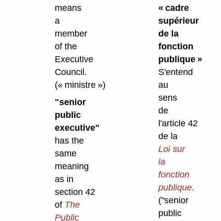
means
« cadre
a
supérieur
member
de la
of the
fonction
Executive
publique »
Council.
S'entend
(« ministre »)
au
sens
"senior
de
public
l'article 42
executive"
de la
has the
Loi sur
same
la
meaning
fonction
as in
publique
.
section 42
("senior
of
The
public
Public