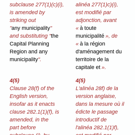
subclause 277(1)⁠(c)⁠(i),
alinéa 277(1)c)⁠(i),
is amended by
est modifié par
striking out
adjonction, avant
"
any municipality
"
«
à toute
and substituting "
the
municipalité
», de
Capital Planning
«
à la région
Region and any
d'aménagement du
municipality
".
territoire de la
capitale et
».
4(5)
4(5)
Clause 28(f) of the
L'alinéa 28f) de la
English version,
version anglaise,
insofar as it enacts
dans la mesure où il
clause 282.1(1)⁠(f), is
édicte le passage
amended, in the
introductif de
part before
l'alinéa 282.1(1)f),