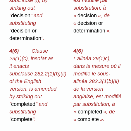
subclause (i), by
est modifié par
striking out
substitution, à
"
decision
" and
«
decision
», de
substituting
«
decision or
"
decision or
determination
».
determination
".
4(6)
Clause
4(6)
29(1)⁠(c), insofar as
L'alinéa 29(1)c),
it enacts
dans la mesure où il
subclause 282.2(1)⁠(b)⁠(ii)
modifie le sous-
of the English
alinéa 282.2(1)b)⁠(ii)
version, is amended
de la version
by striking out
anglaise, est modifié
"
completed
" and
par substitution, à
substituting
«
completed
», de
"
complete
".
«
complete
».