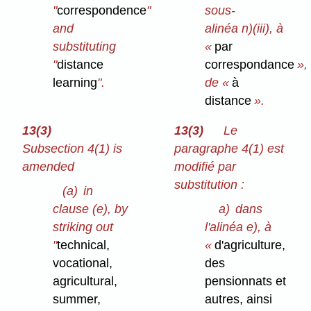
"
correspondence
"
sous-
and
alinéa n)⁠(iii), à
substituting
«
par
"
distance
correspondance
»,
learning
".
de «
à
distance
».
13(3)
13(3)
Le
Subsection 4(1) is
paragraphe 4(1) est
amended
modifié par
substitution :
(a)
in
clause (e), by
a)
dans
striking out
l'alinéa e), à
"
technical,
«
d'agriculture,
vocational,
des
agricultural,
pensionnats et
summer,
autres, ainsi