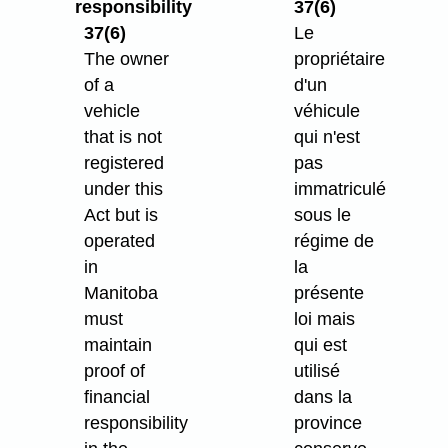
responsibility
37(6)
37(6)
Le
The owner
propriétaire
of a
d'un
vehicle
véhicule
that is not
qui n'est
registered
pas
under this
immatriculé
Act but is
sous le
operated
régime de
in
la
Manitoba
présente
must
loi mais
maintain
qui est
proof of
utilisé
financial
dans la
responsibility
province