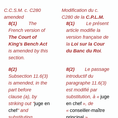
C.C.S.M. c. C280
Modification du c.
amended
C280 de la
C.P.L.M.
8(1)
The
8(1)
Le présent
French version of
article modifie la
The Court of
version française de
King's Bench Act
la
Loi sur la Cour
is amended by this
du Banc du Roi
.
section.
8(2)
8(2)
Le passage
Subsection 11.6(3)
introductif du
is amended, in the
paragraphe 11.6(3)
part before
est modifié par
clause (a), by
substitution, à «
juge
striking out "
juge en
en chef
», de
chef
" and
«
conseiller-maître
substituting
principal
».