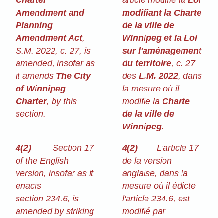
Charter
article modifie la
Loi
Amendment and
modifiant la Charte
Planning
de la ville de
Amendment Act
,
Winnipeg et la Loi
S.M. 2022, c. 27, is
sur l'aménagement
amended, insofar as
du territoire
, c. 27
it amends
The City
des
L.M. 2022
, dans
of Winnipeg
la mesure où il
Charter
, by this
modifie la
Charte
section.
de la ville de
Winnipeg
.
4(2)
Section 17
4(2)
L'article 17
of the English
de la version
version, insofar as it
anglaise, dans la
enacts
mesure où il édicte
section 234.6, is
l'article 234.6, est
amended by striking
modifié par