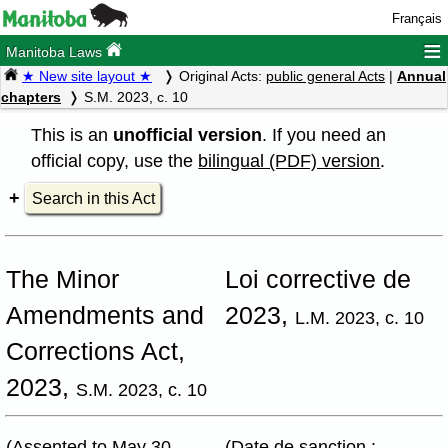
Français
≡
Manitoba Laws
★ New site layout ★
Original Acts:
public general Acts
|
Annual
chapters
S.M. 2023, c. 10
This is an
unofficial version
. If you need an
official copy, use the
bilingual (PDF) version
.
Search in this Act
The Minor
Loi corrective de
Amendments and
2023,
L.M. 2023, c. 10
Corrections Act,
2023,
S.M. 2023, c. 10
(Assented to May 30,
(Date de sanction :