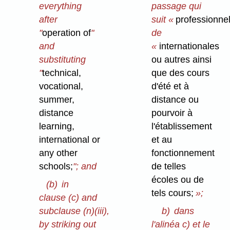
everything
passage qui
after
suit «
professionnel
"
operation of
"
de
and
«
internationales
substituting
ou autres ainsi
"
technical,
que des cours
vocational,
d'été et à
summer,
distance ou
distance
pourvoir à
learning,
l'établissement
international or
et au
any other
fonctionnement
schools;
"; and
de telles
écoles ou de
(b)
in
tels cours;
»;
clause (c) and
subclause (n)⁠(iii),
b)
dans
by striking out
l'alinéa c) et le