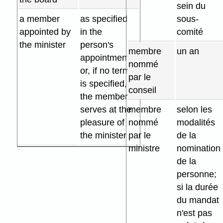
sein du
a member
as specified
sous-
appointed by
in the
comité
the minister
person's
membre
un an
appointment,
nommé
or, if no term
par le
is specified,
conseil
the member
serves at the
membre
selon les
pleasure of
nommé
modalités
the minister
par le
de la
ministre
nomination
de la
personne;
si la durée
du mandat
n'est pas