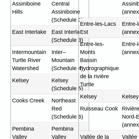
Assiniboine
Central
Assini
Hills
Assiniboine
(annex
(Schedule 2)
Entre-les-Lacs
Entre-
East Interlake
East Interlake
Est
(annex
(Schedule 3)
Entre-les-
Entre-
Intermountain
Inter–
Monts
(annex
Turtle River
Mountain
Bassin
Watershed
(Schedule 4)
hydrographique
de la rivière
Kelsey
Kelsey
Turtle
(Schedule 5)
Kelsey
Kelsey
Cooks Creek
Northeast
Red
Ruisseau Cook
Rivièr
(Schedule 6)
Nord-E
(annex
Pembina
Pembina
Valley
Valley
Vallée de la
Vallée 