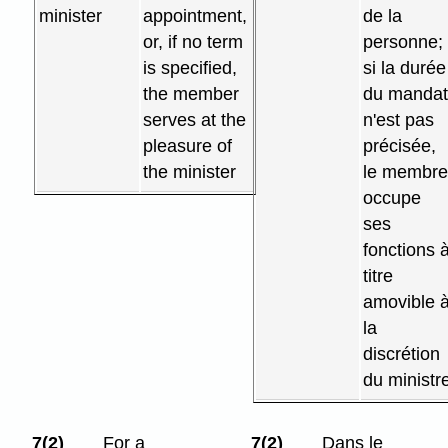
minister
appointment,
de la
or, if no term
personne;
is specified,
si la durée
the member
du manda
serves at the
n'est pas
pleasure of
précisée,
the minister
le membr
occupe
ses
fonctions 
titre
amovible 
la
discrétion
du ministr
7(2)
For a
7(2)
Dans le