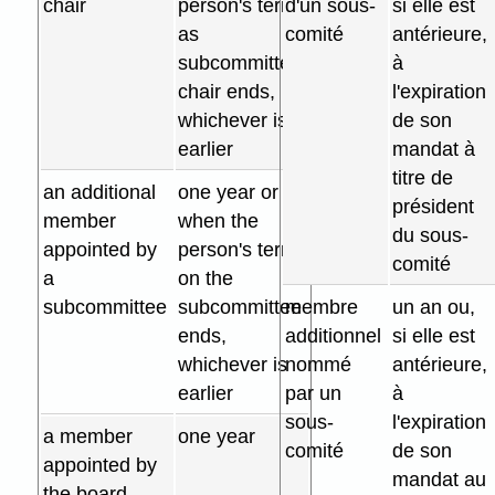
chair
person's term
d'un sous-
si elle est
as
comité
antérieure,
subcommittee
à
chair ends,
l'expiration
whichever is
de son
earlier
mandat à
titre de
an additional
one year or
président
member
when the
du sous-
appointed by
person's term
comité
a
on the
subcommittee
subcommittee
membre
un an ou,
ends,
additionnel
si elle est
whichever is
nommé
antérieure,
earlier
par un
à
sous-
l'expiration
a member
one year
comité
de son
appointed by
mandat au
the board