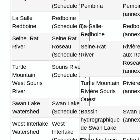
(Schedule 7)
Pembina
Pembi
(annex
La Salle
Redboine
Redboine
(Schedule 8)
La-Salle-
Redbo
Redboine
(annex
Seine–Rat
Seine Rat
River
Roseau
Seine-Rat
Rivièr
(Schedule 9)
River
aux Ra
Rosea
Turtle
Souris River
(annex
Mountain
(Schedule 10)
West Souris
Turtle Mountain
Rivièr
River
Rivière Souris
(annex
Ouest
Swan Lake
Swan Lake
Watershed
(Schedule 11)
Bassin
Swan 
hydrographique
(annex
West Interlake
West
de Swan Lake
Watershed
Interlake
(Schedule 12)
Entre-les-Lacs
Entre-