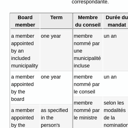
correspondante.
Board
Term
Membre
Durée d
member
du conseil
mandat
a member
one year
membre
un an
appointed
nommé par
by an
une
included
municipalité
municipality
incluse
a member
one year
membre
un an
appointed
nommé par
by the
le conseil
board
membre
selon les
a member
as specified
nommé par
modalités
appointed
in the
le ministre
de la
by the
person's
nominatio