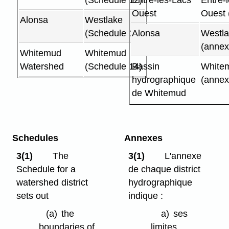
Ouest
Ouest 
Alonsa
Westlake
(Schedule 13)
Alonsa
Westl
(annex
Whitemud
Whitemud
Watershed
(Schedule 14)
Bassin
White
hydrographique
(annex
de Whitemud
Schedules
Annexes
3(1)
The
3(1)
L'annexe
Schedule for a
de chaque district
watershed district
hydrographique
sets out
indique :
(a)
the
a)
ses
boundaries of
limites