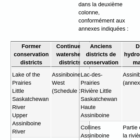
dans la deuxième
colonne,
conformément aux
annexes indiquées :
Former
Continued
Anciens
D
conservation
watershed
districts de
hydro
districts
districts
conservation
ma
Lake of the
Assiniboine
Lac-des-
Assini
Prairies
West
Prairies
(annex
Little
(Schedule 1)
Rivière Little
Saskatchewan
Saskatchewan
River
Haute
Upper
Assiniboine
Assiniboine
Collines
Partie 
River
Assiniboine
la riviè