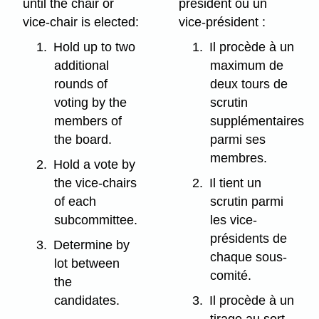
until the chair or
président ou un
vice-chair is elected:
vice-président :
1.
Hold up to two
1.
Il procède à un
additional
maximum de
rounds of
deux tours de
voting by the
scrutin
members of
supplémentaires
the board.
parmi ses
membres.
2.
Hold a vote by
the vice-chairs
2.
Il tient un
of each
scrutin parmi
subcommittee.
les vice-
présidents de
3.
Determine by
chaque sous-
lot between
comité.
the
candidates.
3.
Il procède à un
tirage au sort