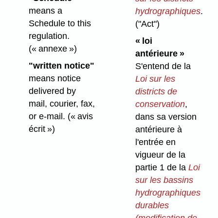
means a
hydrographiques
.
Schedule to this
("Act")
regulation.
« loi
(« annexe »)
antérieure »
"written notice"
S'entend de la
means notice
Loi sur les
delivered by
districts de
mail, courier, fax,
conservation
,
or e-mail.
(« avis
dans sa version
écrit »)
antérieure à
l'entrée en
vigueur de la
partie 1 de la
Loi
sur les bassins
hydrographiques
durables
(modification de