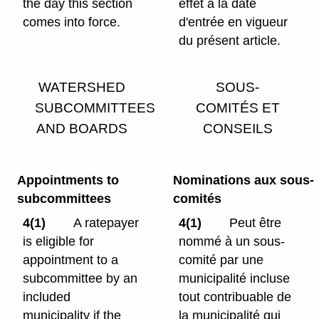
the day this section
effet à la date
comes into force.
d'entrée en vigueur
du présent article.
WATERSHED
SOUS-
SUBCOMMITTEES
COMITÉS ET
AND BOARDS
CONSEILS
Appointments to
Nominations aux sous-
subcommittees
comités
4(1)
A ratepayer
4(1)
Peut être
is eligible for
nommé à un sous-
appointment to a
comité par une
subcommittee by an
municipalité incluse
included
tout contribuable de
municipality if the
la municipalité qui