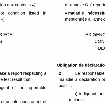
tion aux contacts »)
à l'annexe B.
("report
 condition listed in
« maladie nécessit
 »)
mentionnée à l'anne
S FOR
EXIGENC
S
CON
DÉ
Obligation de déclarati
ake a report respecting a
2
Le responsable 
e test result that
maladie à déclaration obl
positif :
agent of the reportable
a)
indiquant un
maladie;
 of an infectious agent of