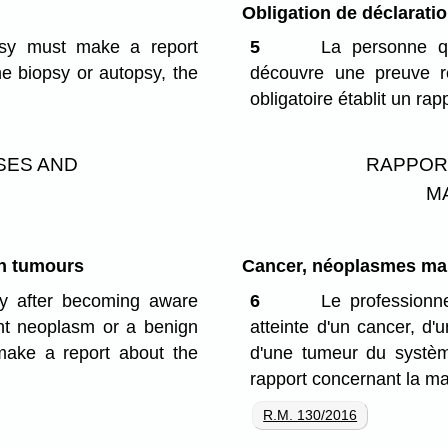
Obligation de déclarati
psy must make a report
5
La personne qu
he biopsy or autopsy, the
découvre une preuve ré
obligatoire établit un ra
SES AND
RAPPOR
M
gn tumours
Cancer, néoplasmes mal
ay after becoming aware
6
Le professionn
ant neoplasm or a benign
atteinte d'un cancer, d
make a report about the
d'une tumeur du systèm
rapport concernant la ma
R.M. 130/2016