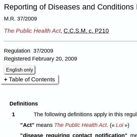
Reporting of Diseases and Conditions 
M.R. 37/2009
The Public Health Act
,
C.C.S.M. c. P210
Regulation 37/2009
Registered February 20, 2009
English only
Table of Contents
Definitions
1
The following definitions apply in this regul
"Act"
means
The Public Health Act
.
(«
Loi
»)
"disease requiring contact notification"
mea