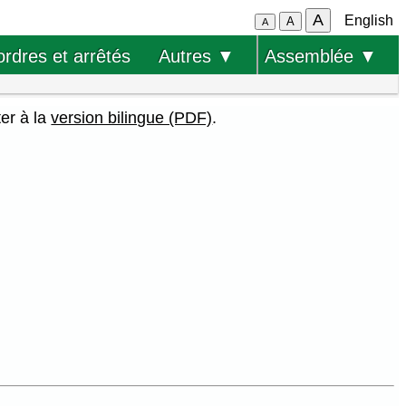
A
English
A
A
ordres et arrêtés
Autres ▼
Assemblée ▼
ter à la
version bilingue (PDF)
.