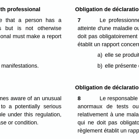
th professional
Obligation de déclarati
re that a person has a
7
Le professionn
us but is not otherwise
atteinte d'une maladie ou
sional must make a report
doit pas obligatoirement
établit un rapport concern
a)
elle se produ
l manifestations.
b)
elle présente 
Obligation de déclarati
omes aware of an unusual
8
Le responsable 
 to a potentially serious
anormaux de tests ou
le under this regulation,
relativement à une malad
se or condition.
qui ne doit pas obligat
règlement établit un rapp