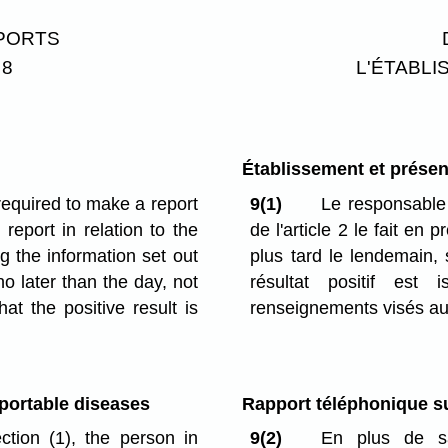
EPORTS
 8
L'ÉTABL
Établissement et présent
required to make a report
9(1)
Le responsable 
report in relation to the
de l'article 2 le fait en
ng the information set out
plus tard le lendemain, 
 no later than the day, not
résultat positif est
at the positive result is
renseignements visés au
eportable diseases
Rapport téléphonique s
ction (1), the person in
9(2)
En plus de sa