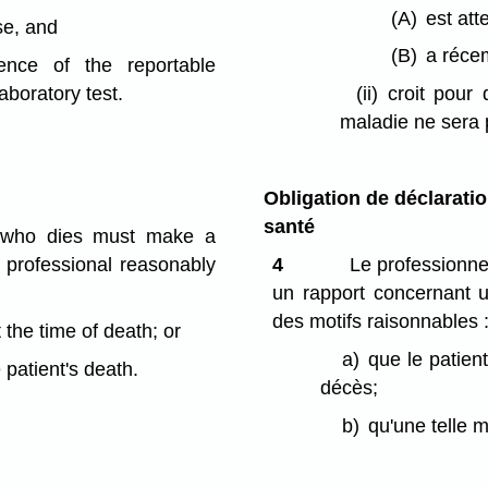
(A)
est att
se, and
(B)
a réce
ence of the reportable
aboratory test.
(ii)
croit pour
maladie ne sera p
Obligation de déclarati
santé
nt who dies must make a
h professional reasonably
4
Le professionnel
un rapport concernant un
des motifs raisonnables 
 the time of death; or
a)
que le patien
 patient's death.
décès;
b)
qu'une telle 