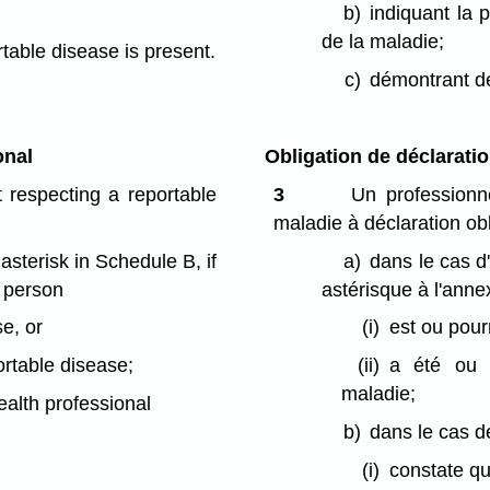
b)
indiquant la 
de la maladie;
rtable disease is present.
c)
démontrant de
onal
Obligation de déclarati
 respecting a reportable
3
Un professionn
maladie à déclaration obl
asterisk in Schedule B, if
a)
dans le cas d
a person
astérisque à l'anne
e, or
(i)
est ou pourr
rtable disease;
(ii)
a été ou p
maladie;
health professional
b)
dans le cas de
(i)
constate qu