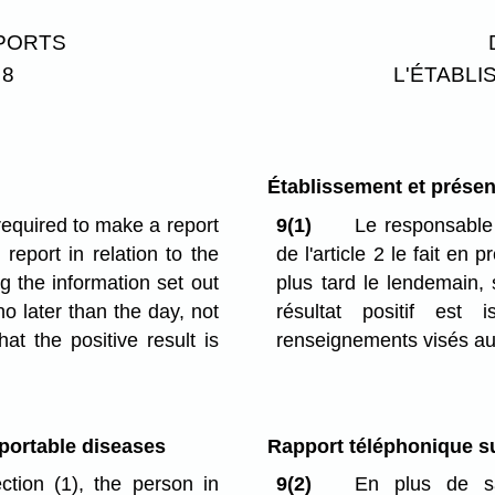
EPORTS
 8
L'ÉTABL
Établissement et présent
required to make a report
9(1)
Le responsable 
report in relation to the
de l'article 2 le fait en
ng the information set out
plus tard le lendemain, 
 no later than the day, not
résultat positif est
at the positive result is
renseignements visés au
eportable diseases
Rapport téléphonique s
ction (1), the person in
9(2)
En plus de sa