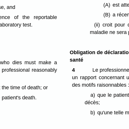
(A)
est att
se, and
(B)
a réce
ence of the reportable
aboratory test.
(ii)
croit pour
maladie ne sera p
Obligation de déclarati
santé
nt who dies must make a
h professional reasonably
4
Le professionnel
un rapport concernant un
des motifs raisonnables 
 the time of death; or
a)
que le patien
 patient's death.
décès;
b)
qu'une telle 