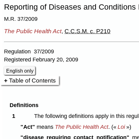
Reporting of Diseases and Conditions 
M.R. 37/2009
The Public Health Act
,
C.C.S.M. c. P210
Regulation 37/2009
Registered February 20, 2009
English only
Table of Contents
Definitions
1
The following definitions apply in this regul
"Act"
means
The Public Health Act
.
(«
Loi
»)
"disease requiring contact notification"
mea