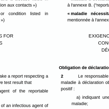
tion aux contacts »)
à l'annexe B.
("report
 condition listed in
« maladie nécessit
 »)
mentionnée à l'anne
S FOR
EXIGENC
S
CON
DÉ
Obligation de déclarati
ake a report respecting a
2
Le responsable 
e test result that
maladie à déclaration obl
positif :
agent of the reportable
a)
indiquant un
maladie;
 of an infectious agent of