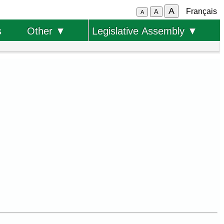
A
Français
A
A
s
Other ▼
Legislative Assembly ▼