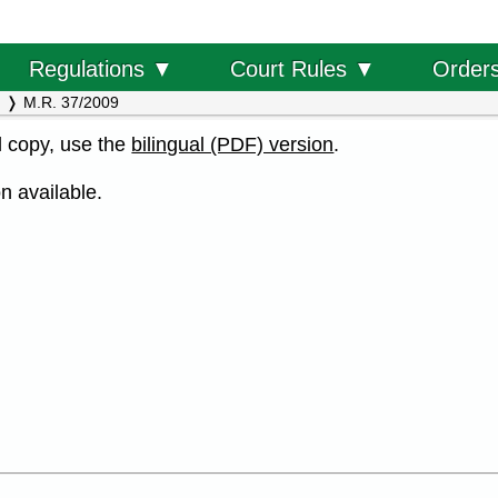
Order
Regulations ▼
Court Rules ▼
M.R. 37/2009
al copy, use the
bilingual (PDF) version
.
n available.