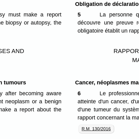
Obligation de déclarati
psy must make a report
5
La personne qu
he biopsy or autopsy, the
découvre une preuve ré
obligatoire établit un ra
SES AND
RAPPOR
M
gn tumours
Cancer, néoplasmes mal
ay after becoming aware
6
Le professionn
ant neoplasm or a benign
atteinte d'un cancer, d
make a report about the
d'une tumeur du systèm
rapport concernant la ma
R.M. 130/2016