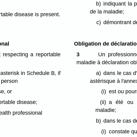
b)
indiquant la 
de la maladie;
rtable disease is present.
c)
démontrant de
onal
Obligation de déclarati
 respecting a reportable
3
Un professionn
maladie à déclaration obl
asterisk in Schedule B, if
a)
dans le cas d
a person
astérisque à l'anne
e, or
(i)
est ou pourr
rtable disease;
(ii)
a été ou p
maladie;
health professional
b)
dans le cas de
(i)
constate qu