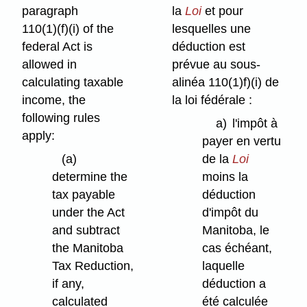
paragraph
la
Loi
et pour
110(1)⁠(f)⁠(i) of the
lesquelles une
federal Act is
déduction est
allowed in
prévue au sous-
calculating taxable
alinéa 110(1)f)⁠(i) de
income, the
la loi fédérale :
following rules
a)
l'impôt à
apply:
payer en vertu
(a)
de la
Loi
determine the
moins la
tax payable
déduction
under the Act
d'impôt du
and subtract
Manitoba, le
the Manitoba
cas échéant,
Tax Reduction,
laquelle
if any,
déduction a
calculated
été calculée