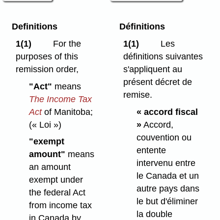
Definitions
Définitions
1(1)
For the
1(1)
Les
purposes of this
définitions suivantes
remission order,
s'appliquent au
présent décret de
"Act"
means
remise.
The Income Tax
Act
of Manitoba;
« accord fiscal
(« Loi »)
»
Accord,
couvention ou
"exempt
entente
amount"
means
intervenu entre
an amount
le Canada et un
exempt under
autre pays dans
the federal Act
le but d'éliminer
from income tax
la double
in Canada by