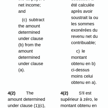
net income;
été calculée
and
après avoir
soustrait la ou
(c)
subtract
les sommes
the amount
exonérées du
determined
revenu net du
under clause
contribuable;
(b) from the
amount
c)
le
determined
montant
under clause
obtenu en b)
(a).
ci-dessus
moins celui
obtenu en a).
4(2)
The
4(2)
S'il est
amount determined
supérieur à zéro, le
under clause (1)⁠(c),
montant obtenu en