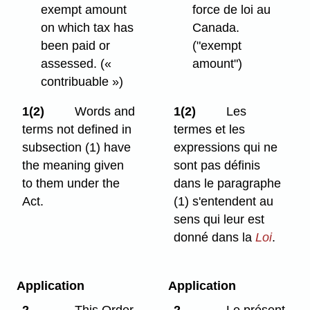
exempt amount
force de loi au
on which tax has
Canada.
been paid or
("exempt
assessed.
(«
amount")
contribuable »)
1(2)
Words and
1(2)
Les
terms not defined in
termes et les
subsection (1) have
expressions qui ne
the meaning given
sont pas définis
to them under the
dans le paragraphe
Act.
(1) s'entendent au
sens qui leur est
donné dans la
Loi
.
Application
Application
2
This Order
2
Le présent