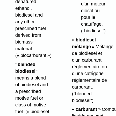
denatured
d'un moteur
ethanol,
diesel ou
biodiesel and
pour le
any other
chauffage.
prescribed fuel
("biodiesel")
derived from
« biodiesel
biomass
mélangé »
Mélange
material.
de biodiesel et
(« biocarburant »)
d'un carburant
"blended
réglementaire ou
biodiesel"
d'une catégorie
means a blend
réglementaire de
of biodiesel and
carburant.
a prescribed
("blended
motive fuel or
biodiesel")
class of motive
« carburant »
Combus
fuel.
(« biodiesel