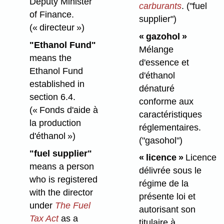
Deputy Minister
carburants
.
("fuel
of Finance.
supplier")
(« directeur »)
« gazohol »
"Ethanol Fund"
Mélange
means the
d'essence et
Ethanol Fund
d'éthanol
established in
dénaturé
section 6.4.
conforme aux
(« Fonds d'aide à
caractéristiques
la production
réglementaires.
d'éthanol »)
("gasohol")
"fuel supplier"
« licence »
Licence
means a person
délivrée sous le
who is registered
régime de la
with the director
présente loi et
under
The Fuel
autorisant son
Tax Act
as a
titulaire à