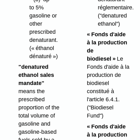
to 5%
réglementaire.
gasoline or
("denatured
other
ethanol")
prescribed
« Fonds d'aide
denaturant.
à la production
(« éthanol
de
dénaturé »)
biodiesel »
Le
"denatured
Fonds d'aide à la
ethanol sales
production de
mandate"
biodiesel
means the
constitué à
prescribed
l'article 6.4.1.
proportion of the
("Biodiesel
total volume of
Fund")
gasoline and
« Fonds d'aide
gasoline-based
à la production