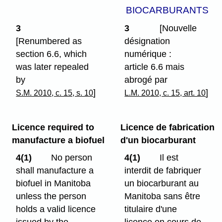
BIOCARBURANTS
3
3
[Nouvelle
[Renumbered as
désignation
section 6.6, which
numérique :
was later repealed
article 6.6 mais
by
abrogé par
]
]
S.M. 2010, c. 15, s. 10
L.M. 2010, c. 15, art. 10
Licence required to
Licence de fabrication
manufacture a biofuel
d'un biocarburant
4(1)
No person
4(1)
Il est
shall manufacture a
interdit de fabriquer
biofuel in Manitoba
un biocarburant au
unless the person
Manitoba sans être
holds a valid licence
titulaire d'une
issued by the
licence en cours de