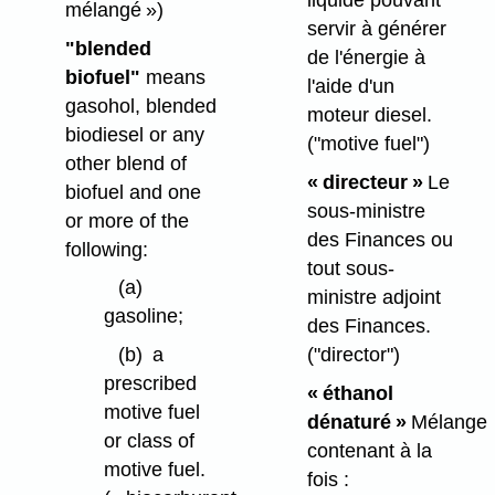
liquide pouvant
mélangé »)
servir à générer
"blended
de l'énergie à
biofuel"
means
l'aide d'un
gasohol, blended
moteur diesel.
biodiesel or any
("motive fuel")
other blend of
« directeur »
Le
biofuel and one
sous-ministre
or more of the
des Finances ou
following:
tout sous-
(a)
ministre adjoint
gasoline;
des Finances.
(b)
a
("director")
prescribed
« éthanol
motive fuel
dénaturé »
Mélange
or class of
contenant à la
motive fuel.
fois :