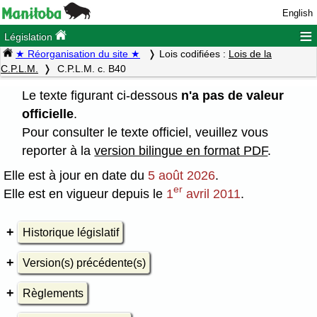
English
≡
Législation
★ Réorganisation du site ★
Lois codifiées :
Lois de la
C.P.L.M.
C.P.L.M. c. B40
Le texte figurant ci-dessous
n'a pas de valeur
officielle
.
Pour consulter le texte officiel, veuillez vous
reporter à la
version bilingue en format PDF
.
Elle est à jour en date du
5 août 2026
.
er
Elle est en vigueur depuis le
1
avril 2011
.
Historique législatif
Version(s) précédente(s)
Règlements