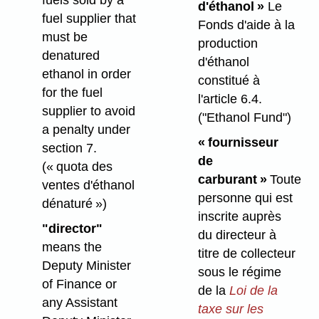
fuels sold by a
d'éthanol »
Le
fuel supplier that
Fonds d'aide à la
must be
production
denatured
d'éthanol
ethanol in order
constitué à
for the fuel
l'article 6.4.
supplier to avoid
("Ethanol Fund")
a penalty under
« fournisseur
section 7.
de
(« quota des
carburant »
Toute
ventes d'éthanol
personne qui est
dénaturé »)
inscrite auprès
"director"
du directeur à
means the
titre de collecteur
Deputy Minister
sous le régime
of Finance or
de la
Loi de la
any Assistant
taxe sur les