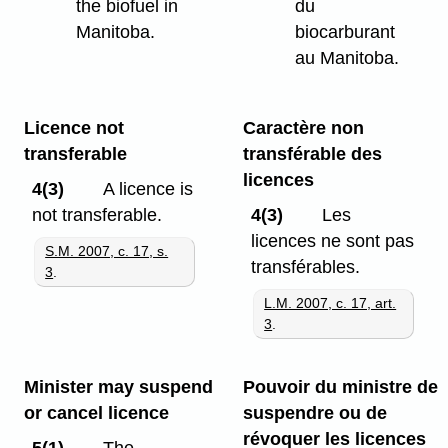
the biofuel in
du
Manitoba.
biocarburant
au Manitoba.
Licence not
Caractère non
transferable
transférable des
licences
4(3)
A licence is
not transferable.
4(3)
Les
licences ne sont pas
S.M. 2007, c. 17, s.
transférables.
3
.
L.M. 2007, c. 17, art.
3
.
Minister may suspend
Pouvoir du ministre de
or cancel licence
suspendre ou de
révoquer les licences
5(1)
The