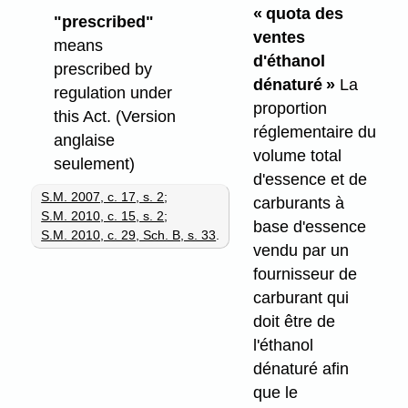
« quota des
"prescribed"
ventes
means
d'éthanol
prescribed by
dénaturé »
La
regulation under
proportion
this Act. (Version
réglementaire du
anglaise
volume total
seulement)
d'essence et de
S.M. 2007, c. 17, s. 2
;
carburants à
S.M. 2010, c. 15, s. 2
;
base d'essence
S.M. 2010, c. 29, Sch. B, s. 33
.
vendu par un
fournisseur de
carburant qui
doit être de
l'éthanol
dénaturé afin
que le