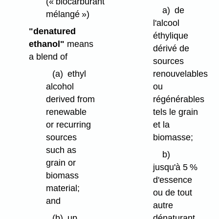
(« biocarburant
a)
de
mélangé »)
l'alcool
"denatured
éthylique
ethanol"
means
dérivé de
a blend of
sources
(a)
ethyl
renouvelables
alcohol
ou
derived from
régénérables
renewable
tels le grain
or recurring
et la
sources
biomasse;
such as
b)
grain or
jusqu'à 5 %
biomass
d'essence
material;
ou de tout
and
autre
(b)
up
dénaturant