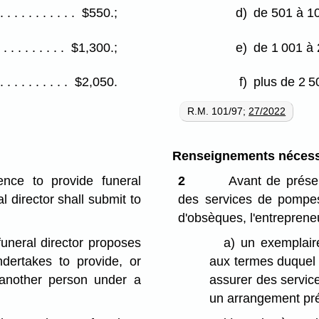
$550.;
d)
de 501 à 1
$1,300.;
e)
de 1 001 à
$2,050.
f)
plus de 2 
R.M. 101/97;
27/2022
Renseignements nécess
ence to provide funeral
2
Avant de prése
l director shall submit to
des services de pompes
d'obsèques, l'entrepren
funeral director proposes
a)
un exemplaire
ndertakes to provide, or
aux termes duquel 
 another person under a
assurer des servic
un arrangement pré