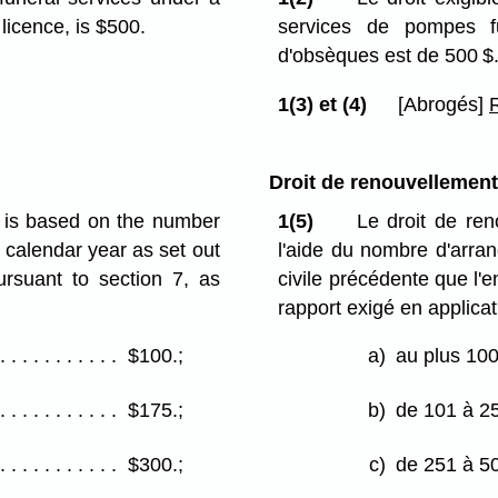
licence, is $500.
services de pompes f
d'obsèques est de 500 $
1(3) et (4)
[Abrogés]
Droit de renouvellement
e is based on the number
1(5)
Le droit de ren
s calendar year as set out
l'aide du nombre d'arra
ursuant to section 7, as
civile précédente que l'
rapport exigé en applicati
$100.;
a)
au plus 10
$175.;
b)
de 101 à 2
$300.;
c)
de 251 à 5