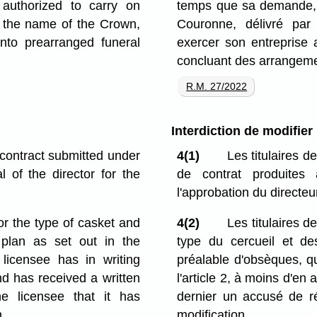
authorized to carry on
temps que sa demande, 
n the name of the Crown,
Couronne, délivré pa
into prearranged funeral
exercer son entreprise 
concluant des arrangeme
R.M. 27/2022
Interdiction de modifier
f contract submitted under
4(1)
Les titulaires d
 of the director for the
de contrat produites
l'approbation du directeur
 or the type of casket and
4(2)
Les titulaires d
 plan as set out in the
type du cercueil et de
licensee has in writing
préalable d'obsèques, q
and has received a written
l'article 2, à moins d'en 
e licensee that it has
dernier un accusé de réc
n.
modification.