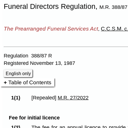
Funeral Directors Regulation,
M.R. 388/87
The Prearranged Funeral Services Act
,
C.C.S.M. c
Regulation 388/87 R
Registered November 13, 1987
English only
Table of Contents
1(1)
[Repealed]
M.R. 27/2022
Fee for initial licence
1(2)
The fee for an annual licence to provide 