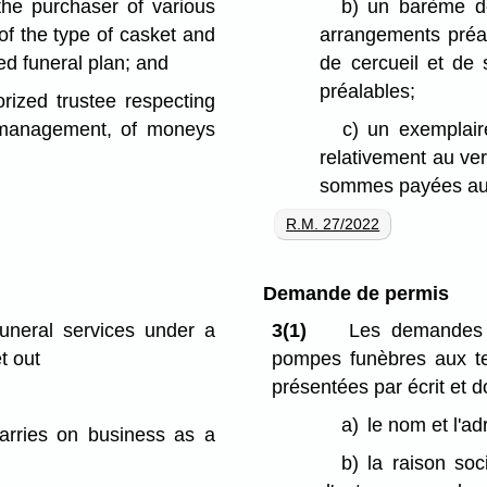
the purchaser of various
b)
un barème de
of the type of casket and
arrangements préal
d funeral plan; and
de cercueil et de
préalables;
rized trustee respecting
 management, of moneys
c)
un exemplaire
relativement au ve
sommes payées aux
R.M. 27/2022
Demande de permis
funeral services under a
3(1)
Les demandes d
t out
pompes funèbres aux te
présentées par écrit et 
a)
le nom et l'a
arries on business as a
b)
la raison soc