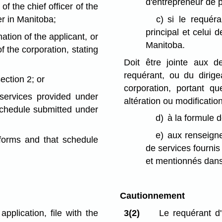
d'entrepreneur de 
f the chief officer of the
er in Manitoba;
c)
si le requér
principal et celui 
ation of the applicant, or
Manitoba.
 of the corporation, stating
Doit être jointe aux 
requérant, ou du dirige
ection 2; or
corporation, portant qu
 services provided under
altération ou modificatio
schedule submitted under
d)
à la formule d
e)
aux renseigne
 forms and that schedule
de services fourni
et mentionnés dans 
Cautionnement
application, file with the
3(2)
Le requérant d