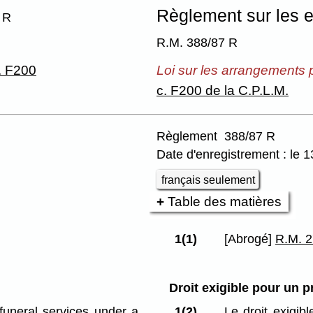
Règlement sur les 
 R
R.M. 388/87 R
. F200
Loi sur les arrangements
c. F200 de la C.P.L.M.
Règlement 388/87 R
Date d'enregistrement : le
français seulement
Table des matières
1(1)
[Abrogé]
R.M. 2
Droit exigible pour un 
funeral services under a
1(2)
Le droit exigib