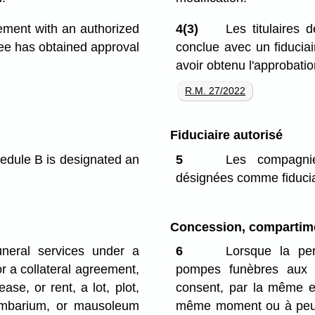
eement with an authorized
4(3)
Les titulaires 
see has obtained approval
conclue avec un fiduciai
avoir obtenu l'approbation
R.M. 27/2022
Fiduciaire autorisé
edule B is designated an
5
Les compagni
désignées comme fiducia
Concession, compartime
neral services under a
6
Lorsque la pe
r a collateral agreement,
pompes funèbres aux t
se, or rent, a lot, plot,
consent, par la même e
umbarium, or mausoleum
même moment ou à peu 