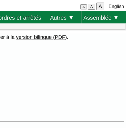
A
English
A
A
ordres et arrêtés
Autres ▼
Assemblée ▼
ter à la
version bilingue (PDF)
.