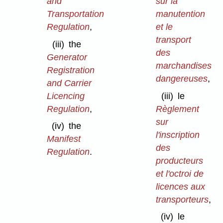
and
sur la
Transportation
manutention
Regulation
,
et le
transport
(iii)
the
des
Generator
marchandises
Registration
dangereuses
,
and Carrier
Licencing
(iii)
le
Regulation
,
Règlement
sur
(iv)
the
l'inscription
Manifest
des
Regulation
.
producteurs
et l'octroi de
licences aux
transporteurs
,
(iv)
le