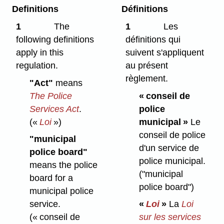
Definitions
Définitions
1
The
1
Les
following definitions
définitions qui
apply in this
suivent s'appliquent
regulation.
au présent
règlement.
"Act"
means
The Police
« conseil de
Services Act
.
police
(«
Loi
»)
municipal »
Le
conseil de police
"municipal
d'un service de
police board"
police municipal.
means the police
("municipal
board for a
police board")
municipal police
service.
«
Loi
»
La
Loi
(« conseil de
sur les services