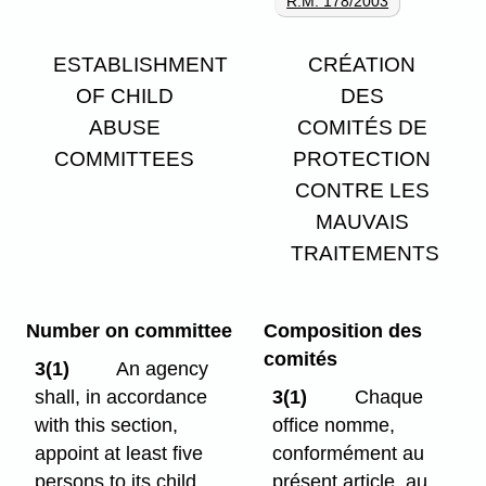
R.M. 178/2003
ESTABLISHMENT
CRÉATION
OF CHILD
DES
ABUSE
COMITÉS DE
COMMITTEES
PROTECTION
CONTRE LES
MAUVAIS
TRAITEMENTS
Number on committee
Composition des
comités
3(1)
An agency
shall, in accordance
3(1)
Chaque
with this section,
office nomme,
appoint at least five
conformément au
persons to its child
présent article, au