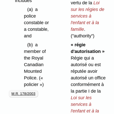
includes
vertu de la
Loi
(a)
a
sur les régies de
police
services à
constable or
l'enfant et à la
a constable,
famille
.
and
("authority")
(b)
a
« régie
member of
d'autorisation »
the Royal
Régie qui a
Canadian
autorisé ou est
Mounted
réputée avoir
Police.
(«
autorisé un office
policier »)
conformément à
la partie I de la
M.R. 178/2003
Loi sur les
services à
l'enfant et à la