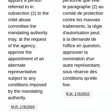
appoint a person
personne que vise
referred to in
le paragraphe (2) au
subsection (2) to the
comité de protection
child abuse
contre les mauvais
committee the
traitements, la régie
mandating authority
d'autorisation peut,
may, at the request
à la demande de
of the agency,
l'office en question,
approve the
approuver la
appointment of an
nomination d'un
alternate
autre représentant,
representative
sous réserve des
subject to any
conditions qu'elle
conditions imposed
fixe.
by the mandating
R.M. 178/2003
authority.
M.R. 178/2003