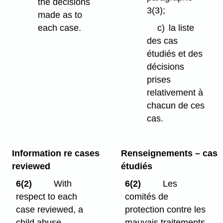
the decisions
3(3);
made as to
each case.
c)
la liste
des cas
étudiés et des
décisions
prises
relativement à
chacun de ces
cas.
Information re cases
Renseignements – cas
reviewed
étudiés
6(2)
With
6(2)
Les
respect to each
comités de
case reviewed, a
protection contre les
child abuse
mauvais traitements