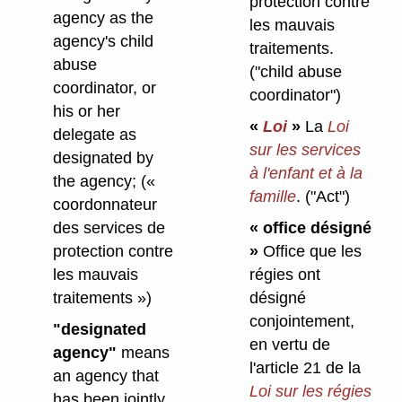
protection contre
agency as the
les mauvais
agency's child
traitements.
abuse
("child abuse
coordinator, or
coordinator")
his or her
«
Loi
»
La
Loi
delegate as
sur les services
designated by
à l'enfant et à la
the agency;
(«
famille
.
("Act")
coordonnateur
des services de
« office désigné
protection contre
»
Office que les
les mauvais
régies ont
traitements »)
désigné
conjointement,
"designated
en vertu de
agency"
means
l'article 21 de la
an agency that
Loi sur les régies
has been jointly