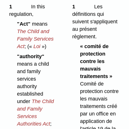
1
In this
1
Les
regulation,
définitions qui
suivent s'appliquent
"Act"
means
au présent
The Child and
règlement.
Family Services
Act
;
(«
Loi
»)
« comité de
protection
"authority"
contre les
means a child
mauvais
and family
traitements »
services
Comité de
authority
protection contre
established
les mauvais
under
The Child
traitements créé
and Family
par un office en
Services
application de
Authorities Act
;
l'article 19 de la