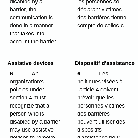
disabled by a
les personnes se
barrier, the
déclarant victimes
communication is
des barrières tienne
done in a manner
compte de celles-ci.
that takes into
account the barrier.
Assistive devices
Dispositif d'assistance
6
An
6
Les
organization's
politiques visées à
policies under
l'article 4 doivent
section 4 must
prévoir que les
recognize that a
personnes victimes
person who is
des barrières
disabled by a barrier
peuvent utiliser des
may use assistive
dispositifs
devices to remove
d'assistance pour