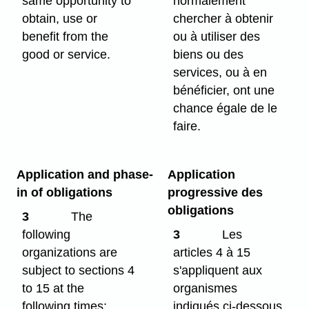
same opportunity to
normalement
obtain, use or
chercher à obtenir
benefit from the
ou à utiliser des
good or service.
biens ou des
services, ou à en
bénéficier, ont une
chance égale de le
faire.
Application and phase-
Application
in of obligations
progressive des
obligations
3
The
following
3
Les
organizations are
articles 4 à 15
subject to sections 4
s'appliquent aux
to 15 at the
organismes
following times:
indiqués ci-dessous