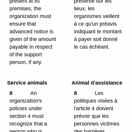
present at its
présente sur les
premises, the
lieux, les
organization must
organismes veillent
ensure that
à ce qu'un préavis
advanced notice is
indiquant le montant
given of the amount
à payer soit donné
payable in respect
le cas échéant.
of the support
person, if any.
Service animals
Animal d'assistance
8
An
8
Les
organization's
politiques visées à
policies under
l'article 4 doivent
section 4 must
prévoir que les
recognize that a
personnes victimes
person who is
des barrières