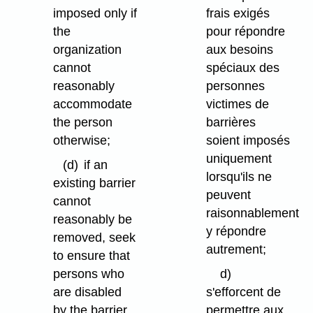
imposed only if
frais exigés
the
pour répondre
organization
aux besoins
cannot
spéciaux des
reasonably
personnes
accommodate
victimes de
the person
barrières
otherwise;
soient imposés
uniquement
(d)
if an
lorsqu'ils ne
existing barrier
peuvent
cannot
raisonnablement
reasonably be
y répondre
removed, seek
autrement;
to ensure that
persons who
d)
are disabled
s'efforcent de
by the barrier
permettre aux