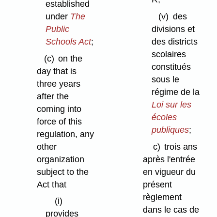
established
under
The
(v)
des
Public
divisions et
Schools Act
;
des districts
scolaires
(c)
on the
constitués
day that is
sous le
three years
régime de la
after the
Loi sur les
coming into
écoles
force of this
publiques
;
regulation, any
other
c)
trois ans
organization
après l'entrée
subject to the
en vigueur du
Act that
présent
règlement
(i)
dans le cas de
provides