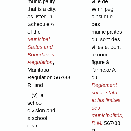
municipality
ville de
that is a city,
Winnipeg
as listed in
ainsi que
Schedule A
des
of the
municipalités
Municipal
qui sont des
Status and
villes et dont
Boundaries
le nom
Regulation
,
figure à
Manitoba
l'annexe A
Regulation 567/88
du
R, and
Règlement
sur le statut
(v)
a
et les limites
school
des
division and
municipalités,
a school
R.M.
567/88
district
R,