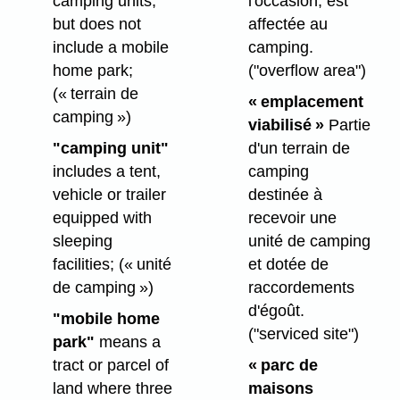
camping units,
l'occasion, est
but does not
affectée au
include a mobile
camping.
home park;
("overflow area")
(« terrain de
« emplacement
camping »)
viabilisé »
Partie
"camping unit"
d'un terrain de
includes a tent,
camping
vehicle or trailer
destinée à
equipped with
recevoir une
sleeping
unité de camping
facilities;
(« unité
et dotée de
de camping »)
raccordements
d'égoût.
"mobile home
("serviced site")
park"
means a
tract or parcel of
« parc de
land where three
maisons