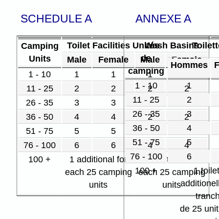
SCHEDULE A
ANNEXE A
Toilet Facilities
Unités
Wash Basins
Toilet
Camping
de
Units
Male
Female
Male
Female
Hommes
camping
1 - 10
1
1
1
1
1 - 10
1
11 - 25
2
2
2
2
11 - 25
2
26 - 35
3
3
2
2
26 - 35
3
36 - 50
4
4
2
2
36 - 50
4
51 - 75
5
5
3
3
51 - 75
5
76 - 100
6
6
4
4
76 - 100
6
100 +
1 additional for
1 additional for
100 +
1 toile
each 25 camping
each 25 camping
additionel
units
units
tranc
de 25 uni