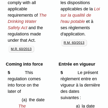
comply with all
les dispositions
applicable
applicables de la
Loi
requirements of
The
sur la qualité de
Drinking Water
l'eau potable
et à
Safety Act
and the
ses règlements
regulations made
d'application.
under that Act.
R.M. 60/2013
M.R. 60/2013
Coming into force
Entrée en vigueur
5
This
5
Le présent
regulation comes
règlement entre en
into force on the
vigueur à la dernière
later of
des dates
suivantes :
(a)
the date
The
a)
la date