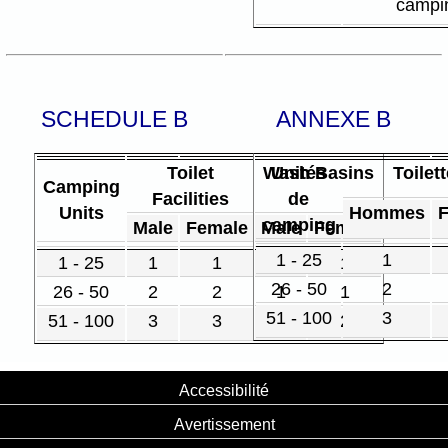
campi
SCHEDULE B
ANNEXE B
Toilet
Wash Basins
Unités
Toilet
Camping
Facilities
de
Units
Hommes
camping
Male
Female
Male
Female
1 - 25
1
1 - 25
1
1
1
1
26 - 50
2
26 - 50
2
2
1
1
51 - 100
3
51 - 100
3
3
2
2
Accessibilité
Avertissement