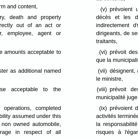
orm and content,
(v)
prévoient 
ury, death and property
décès et les 
rectly out of an act or
indirectement d
er, employee, agent or
dirigeants, de s
traitants,
le amounts acceptable to
(vi)
prévoit des
que la municipali
ister as additional named
(vii)
désignent, 
le ministre,
use acceptable to the
(viii)
prévoit d
municipalité juge
 operations, completed
(ix)
prévoient d
ability assumed under this
activités termin
 non owned automobile,
la responsabili
erage in respect of all
risques à l'ég