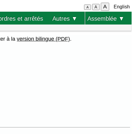
A
English
A
A
ordres et arrêtés
Autres ▼
Assemblée ▼
ter à la
version bilingue (PDF)
.