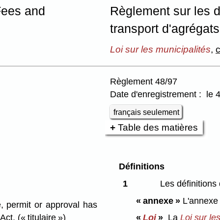
Fees and
Règlement sur les dr
transport d'agrégat
Loi sur les municipalités
,
c
Règlement 48/97
Date d'enregistrement : le 
français seulement
Table des matières
Définitions
1
Les définitions 
« annexe »
L'annexe 
 permit or approval has
 Act.
(« titulaire »)
«
Loi
»
La
Loi sur le