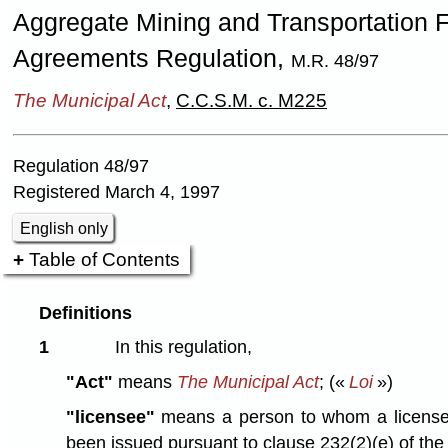
Aggregate Mining and Transportation 
Agreements Regulation,
M.R. 48/97
The Municipal Act
,
C.C.S.M. c. M225
Regulation 48/97
Registered March 4, 1997
English only
Table of Contents
Definitions
1
In this regulation,
"Act"
means
The Municipal Act
;
(«
Loi
»)
"licensee"
means a person to whom a license,
been issued pursuant to clause 232(2)⁠(e) of the