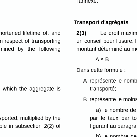
l'annexe.
Transport d'agrégats
ortened lifetime of, and
2(3)
Le droit maxima
n respect of transporting
un conseil pour l'usure, 
ined by the following
montant déterminé au mo
A × B
Dans cette formule :
A
représente le nombr
r which the aggregate is
transporté;
B
représente le moins
a)
le nombre de 
ported, multiplied by the
par le taux par t
ble in subsection 2(2) of
figurant au paragra
b)
le nombre de 