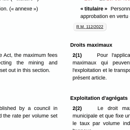
ion.
(« annexe »)
« titulaire »
Personne 
approbation en vertu 
R.M. 112/2022
Droits maximaux
he Act, the maximum fees
2(1)
Pour l'applic
cting the mining and
maximaux qui peuvent
et out in this section.
l'exploitation et le tran
présent article.
Exploitation d'agrégats
blished by a council in
2(2)
Le droit maxim
d the rate per volume set
municipale et que fixe un
le taux par volume ind