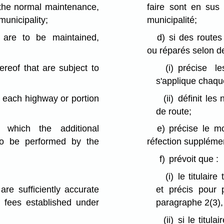
 the normal maintenance,
faire sont en sus 
municipality;
municipalité;
 are to be maintained,
d)
si des routes
ou réparés selon d
ereof that are subject to
(i)
précise l
s'applique chaq
o each highway or portion
(ii)
définit les
de route;
 which the additional
e)
précise le mo
 to be performed by the
réfection suppléme
f)
prévoit que :
(i)
le titulair
are sufficiently accurate
et précis pour 
f fees established under
paragraphe 2(3),
(ii)
si le titul