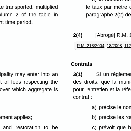
e transported, multiplied
le taux par mètre 
olumn 2 of the table in
paragraphe 2(2) de 
nt time period.
2(4)
[Abrogé] R.M. 
R.M. 216/2004
;
18/2008
;
112
Contrats
pality may enter into an
3(1)
Si un règlemen
t of fees respecting the
des droits, que la munic
 over which aggregate is
pour l'entretien et la ré
contrat :
a)
précise le no
ement applies;
b)
précise les ro
r and restoration to be
c)
prévoit que l'