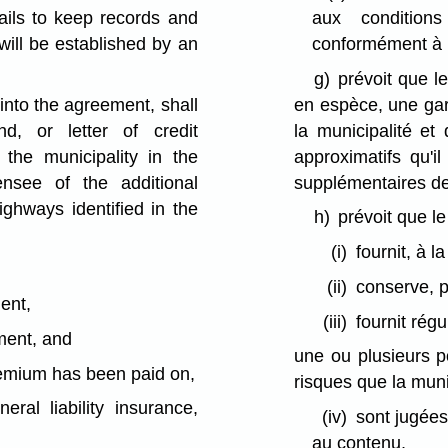
fails to keep records and
aux conditions
 will be established by an
conformément à l'
g)
prévoit que le
 into the agreement, shall
en espèce, une gar
d, or letter of credit
la municipalité et 
 the municipality in the
approximatifs qu'il
nsee of the additional
supplémentaires des
ighways identified in the
h)
prévoit que le 
(i)
fournit, à l
(ii)
conserve, p
ent,
(iii)
fournit rég
ment, and
une ou plusieurs p
remium has been paid on,
risques que la muni
ral liability insurance,
(iv)
sont jugées
au contenu,