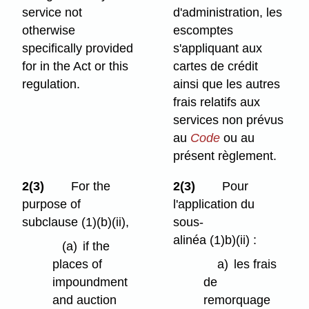
service not
d'administration, les
otherwise
escomptes
specifically provided
s'appliquant aux
for in the Act or this
cartes de crédit
regulation.
ainsi que les autres
frais relatifs aux
services non prévus
au
Code
ou au
présent règlement.
2(3)
For the
2(3)
Pour
purpose of
l'application du
subclause (1)⁠(b)⁠(ii),
sous-
alinéa (1)b)⁠(ii) :
(a)
if the
places of
a)
les frais
impoundment
de
and auction
remorquage