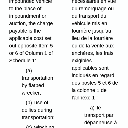
impounded vehicle
nécessaires en vue
to the place of
du remorquage ou
impoundment or
du transport du
auction, the charge
véhicule mis en
payable is the
fourrière jusqu'au
applicable cost set
lieu de la fourrière
out opposite Item 5
ou de la vente aux
or 6 of Column 1 of
enchères, les frais
Schedule 1:
exigibles
applicables sont
(a)
indiqués en regard
transportation
des postes 5 et 6 de
by flatbed
la colonne 1 de
wrecker;
l'annexe 1 :
(b)
use of
a)
le
dollies during
transport par
transportation;
dépanneuse à
(c)
winching