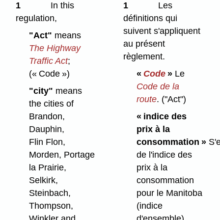
1
In this
1
Les
regulation,
définitions qui
suivent s'appliquent
"Act"
means
au présent
The Highway
règlement.
Traffic Act
;
(« Code »)
«
Code
»
Le
Code de la
"city"
means
route
.
("Act")
the cities of
Brandon,
« indice des
Dauphin,
prix à la
Flin Flon,
consommation »
S'e
Morden, Portage
de l'indice des
la Prairie,
prix à la
Selkirk,
consommation
Steinbach,
pour le Manitoba
Thompson,
(indice
Winkler and
d'ensemble)