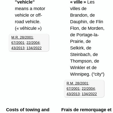
"vehicle"
« ville »
Les
means a motor
villes de
vehicle or off-
Brandon, de
road vehicle.
Dauphin, de Flin
(« véhicule »)
Flon, de Morden,
de Portage-la-
M.R. 28/2001
;
Prairie, de
67/2001
;
22/2004
;
Selkirk, de
43/2013
;
134/2022
Steinbach, de
Thompson, de
Winkler et de
Winnipeg.
("city")
R.M. 28/2001
;
67/2001
;
22/2004
;
43/2013
;
134/2022
Costs of towing and
Frais de remorquage et