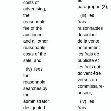
au
costs of
paragraphe (3),
advertising,
the
(iii)
les
reasonable
frais
fee of the
raisonnables
auctioneer
découlant
and all other
de la vente,
reasonable
notamment
costs of the
les frais de
sale, and
publicité et
les frais qui
(iv)
fees
doivent être
for
versés au
reasonable
commissaire-
searches by
priseur,
the
administrator
(iv)
les
designated
frais