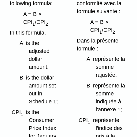
following formula:
conformité avec la
formule suivante :
A = B ×
CPI
/CPI
A = B ×
1
2
CPI
/CPI
In this formula,
1
2
Dans la présente
A
is the
formule :
adjusted
dollar
A
représente la
amount;
somme
rajustée;
B
is the dollar
amount set
B
représente la
out in
somme
Schedule 1;
indiquée à
l'annexe 1;
CPI
is the
1
Consumer
CPI
représente
1
Price Index
l'indice des
for January
prix à la