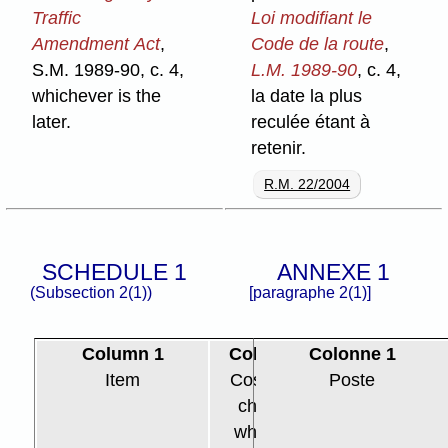
Traffic
Loi modifiant le
Amendment Act
,
Code de la route
,
S.M. 1989-90, c. 4,
L.M. 1989-90
, c. 4,
whichever is the
la date la plus
later.
reculée étant à
retenir.
R.M. 22/2004
SCHEDULE 1
ANNEXE 1
(Subsection 2(1))
[paragraphe 2(1)]
Column 1
Column 2
Colonne 1
Column 3
Item
Costs and
Poste
Costs and
charges
charges
when the
when the