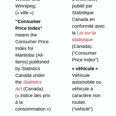
Winnipeg;
publié par
(« ville »)
Statistique
Canada en
"Consumer
conformité avec
Price Index"
la
Loi sur la
means the
statistique
Consumer Price
(Canada).
Index for
("Consumer
Manitoba (All-
Price Index")
items) published
by Statistics
« véhicule »
Canada under
Véhicule
the
Statistics
automobile ou
Act
(Canada);
véhicule à
(« indice des prix
caractère non
à la
routier.
consommation »)
("vehicle")