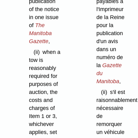
publication
payables à
of the notice
l'Imprimeur
in one issue
de la Reine
of
The
pour la
Manitoba
publication
Gazette
,
d'un avis
dans un
(ii)
when a
numéro de
tow is
la
Gazette
reasonably
du
required for
Manitoba
,
purposes of
auction, the
(ii)
s'il est
costs and
raisonnablement
charges of
nécessaire
Item 1 or 3,
de
whichever
remorquer
applies, set
un véhicule