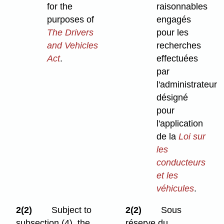
for the
raisonnables
purposes of
engagés
The Drivers
pour les
and Vehicles
recherches
Act
.
effectuées
par
l'administrateur
désigné
pour
l'application
de la
Loi sur
les
conducteurs
et les
véhicules
.
2(2)
Subject to
2(2)
Sous
subsection (4), the
réserve du