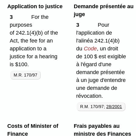
Application to justice
Demande présentée au
juge
3
For the
purposes
3
Pour
of 242.1(4)⁠(b) of the
l'application de
Act, the fee for an
l'alinéa 242.1(4)b)
application to a
du
Code
, un droit
justice for a hearing
de 100 $ est exigible
is $100.
à l'égard d'une
demande présentée
M.R. 170/97
à un juge d'entendre
une demande de
révocation.
R.M. 170/97;
28/2001
Costs of Minister of
Frais payables au
Finance
ministre des Finances