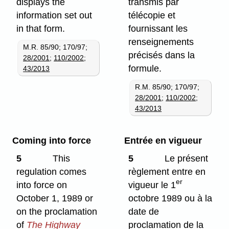
displays the
transmis par
information set out
télécopie et
in that form.
fournissant les
renseignements
M.R. 85/90; 170/97;
précisés dans la
28/2001
;
110/2002
;
formule.
43/2013
R.M. 85/90; 170/97;
28/2001
;
110/2002
;
43/2013
Coming into force
Entrée en vigueur
5
This
5
Le présent
regulation comes
règlement entre en
er
into force on
vigueur le 1
October 1, 1989 or
octobre 1989 ou à la
on the proclamation
date de
of
The Highway
proclamation de la