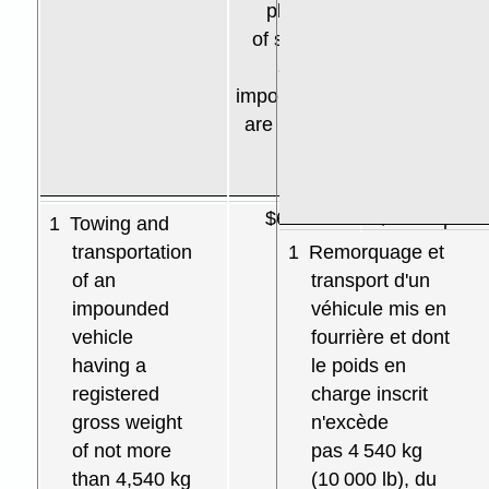
places
places of
of seizure
seizure and
and
impoundment
impoundment
are outside
are in a city
a city
$64.45
$53.30 plus
1
Towing and
$2.40 per
transportation
1
Remorquage et
loaded
of an
transport d'un
kilometre
impounded
véhicule mis en
vehicle
fourrière et dont
having a
le poids en
registered
charge inscrit
gross weight
n'excède
of not more
pas 4 540 kg
than 4,540 kg
(10 000 lb), du