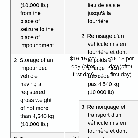
(10,000 lb.)
lieu de saisie
from the
jusqu'à la
place of
fourrière
seizure to the
2
Remisage d'un
place of
véhicule mis en
impoundment
fourrière et dont
$16.15 per
$16.15 per
2
Storage of an
le poids en
day (after
day (after
impounded
charge inscrit
first day)
first day)
vehicle
n'excède
having a
pas 4 540 kg
registered
(10 000 lb)
gross weight
3
Remorquage et
of not more
transport d'un
than 4,540 kg
véhicule mis en
(10,000 lb.)
fourrière et dont
$138.30
$99.50 plus