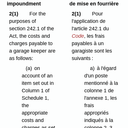
impoundment
de mise en fourrière
2(1)
For the
2(1)
Pour
purposes of
l'application de
section 242.1 of the
l'article 242.1 du
Act, the costs and
Code
, les frais
charges payable to
payables à un
a garage keeper are
garagiste sont les
as follows:
suivants :
(a)
on
a)
à l'égard
account of an
d'un poste
item set out in
mentionné à la
Column 1 of
colonne 1 de
Schedule 1,
l'annexe 1, les
the
frais
appropriate
appropriés
costs and
indiqués à la
charges as set
colonne 2, 3