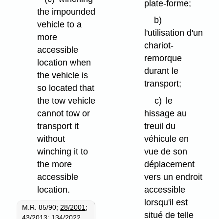
plate-forme;
the impounded
b)
vehicle to a
l'utilisation d'un
more
chariot-
accessible
remorque
location when
durant le
the vehicle is
transport;
so located that
the tow vehicle
c)
le
cannot tow or
hissage au
transport it
treuil du
without
véhicule en
winching it to
vue de son
the more
déplacement
accessible
vers un endroit
location.
accessible
lorsqu'il est
M.R. 85/90;
28/2001
;
situé de telle
43/2013
;
134/2022