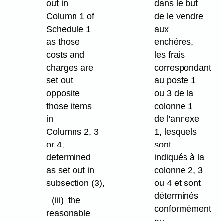
out in
dans le but
Column 1 of
de le vendre
Schedule 1
aux
as those
enchères,
costs and
les frais
charges are
correspondant
set out
au poste 1
opposite
ou 3 de la
those items
colonne 1
in
de l'annexe
Columns 2, 3
1, lesquels
or 4,
sont
determined
indiqués à la
as set out in
colonne 2, 3
subsection (3),
ou 4 et sont
déterminés
(iii)
the
conformément
reasonable