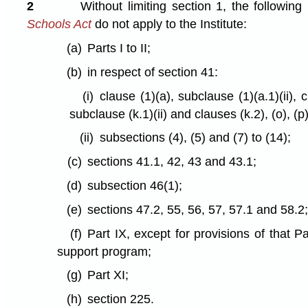
2
Without limiting section 1, the following
Schools Act
do not apply to the Institute:
(a)
Parts I to II;
(b)
in respect of section 41:
(i)
clause (1)⁠(a), subclause (1)⁠(a.1)⁠(ii),
subclause (k.1)⁠(ii) and clauses (k.2), (o), (p)
(ii)
subsections (4), (5) and (7) to (14);
(c)
sections 41.1, 42, 43 and 43.1;
(d)
subsection 46(1);
(e)
sections 47.2, 55, 56, 57, 57.1 and 58.2
(f)
Part IX, except for provisions of that P
support program;
(g)
Part XI;
(h)
section 225.