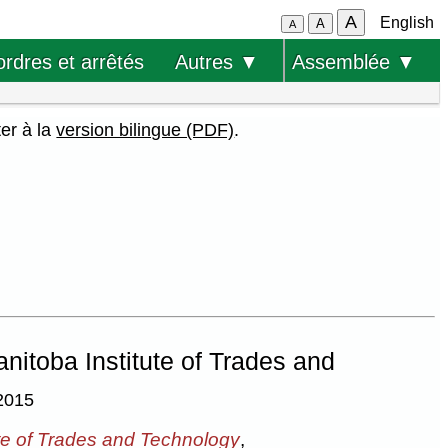
A
English
A
A
ordres et arrêtés
Autres ▼
Assemblée ▼
ter à la
version bilingue (PDF)
.
nitoba Institute of Trades and
2015
ute of Trades and Technology
,