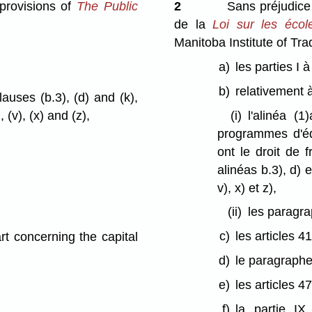
 provisions of
The Public
2
Sans préjudice d
de la
Loi sur les écol
Manitoba Institute of Tr
a)
les parties I à 
b)
relativement à 
 clauses (b.3), (d) and (k),
, (v), (x) and (z),
(i)
l'alinéa (1
programmes d'éd
ont le droit de 
alinéas b.3), d) et
v), x) et z),
(ii)
les paragrap
;
c)
les articles 4
art concerning the capital
d)
le paragraphe
e)
les articles 4
f)
la partie IX