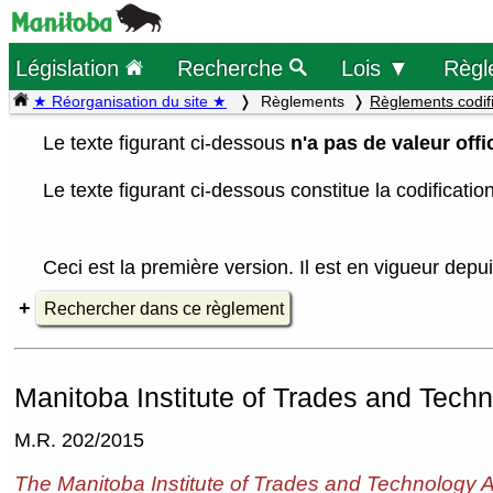
Législation
Recherche
Lois ▼
Règl
★ Réorganisation du site ★
Règlements
Règlements codif
Le texte figurant ci-dessous
n'a pas de valeur offic
Le texte figurant ci-dessous constitue la codificati
Ceci est la première version. Il est en vigueur dep
Rechercher dans ce règlement
Manitoba Institute of Trades and Tech
M.R. 202/2015
The Manitoba Institute of Trades and Technology A