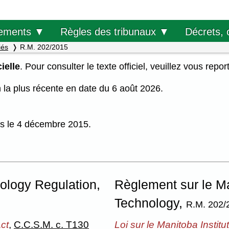
Décrets, 
ements ▼
Règles des tribunaux ▼
iés
R.M. 202/2015
ielle
. Pour consulter le texte officiel, veuillez vous repor
on la plus récente en date du 6 août 2026.
uis le 4 décembre 2015.
nology Regulation,
Règlement sur le Ma
Technology,
R.M. 202/
ct
,
C.C.S.M. c. T130
Loi sur le Manitoba Instit