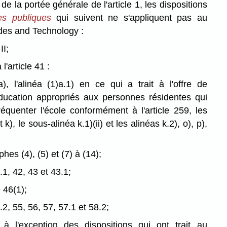
e la portée générale de l'article 1, les dispositions
es publiques
qui suivent ne s'appliquent pas au
ades and Technology :
II;
l'article 41 :
)a), l'alinéa (1)a.1) en ce qui a trait à l'offre de
ucation appropriés aux personnes résidentes qui
fréquenter l'école conformément à l'article 259, les
 k), le sous-alinéa k.1)⁠(ii) et les alinéas k.2), o), p),
hes (4), (5) et (7) à (14);
1.1, 42, 43 et 43.1;
 46(1);
7.2, 55, 56, 57, 57.1 et 58.2;
, à l'exception des dispositions qui ont trait au