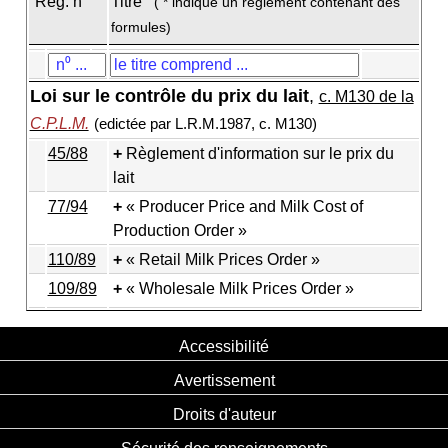
Règ. n
Titre
( * indique un règlement contenant des
formules)
Loi sur le contrôle du prix du lait
,
c. M130 de la
C.P.L.M.
(edictée par L.R.M.1987, c. M130)
45/88
Règlement d'information sur le prix du
lait
77/94
« Producer Price and Milk Cost of
Production Order »
110/89
« Retail Milk Prices Order »
109/89
« Wholesale Milk Prices Order »
Accessibilité
Avertissement
Droits d'auteur
Sécurité des renseignements