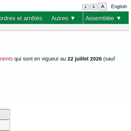
A
English
A
A
ordres et arrêtés
Autres ▼
Assemblée ▼
ements
qui sont en vigueur au
22 juillet 2026
(sauf