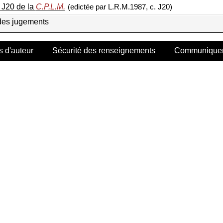
. J20 de la
C.P.L.M.
(edictée par L.R.M.1987, c. J20)
 des jugements
s d'auteur
Sécurité des renseignements
Communiquer