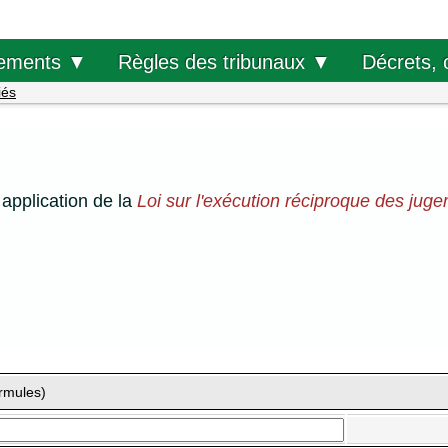
Décrets, 
ements ▼
Règles des tribunaux ▼
iés
application de la
Loi sur l'exécution réciproque des jug
ormules)