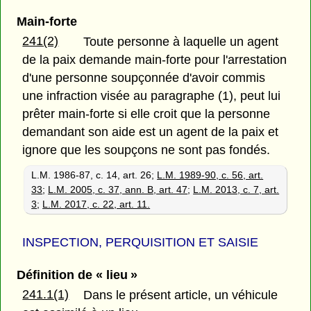
Main-forte
241(2)
Toute personne à laquelle un agent
de la paix demande main-forte pour l'arrestation
d'une personne soupçonnée d'avoir commis
une infraction visée au paragraphe (1), peut lui
prêter main-forte si elle croit que la personne
demandant son aide est un agent de la paix et
ignore que les soupçons ne sont pas fondés.
L.M. 1986-87, c. 14, art. 26;
L.M. 1989-90, c. 56, art.
33
;
L.M. 2005, c. 37, ann. B, art. 47
;
L.M. 2013, c. 7, art.
3
;
L.M. 2017, c. 22, art. 11.
INSPECTION, PERQUISITION ET SAISIE
Définition de « lieu »
241.1(1)
Dans le présent article, un véhicule