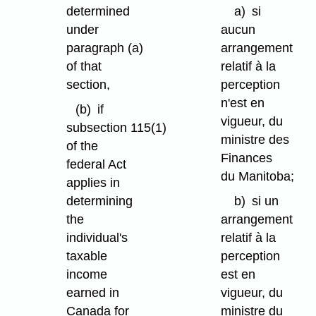
determined
a)
si
under
aucun
paragraph (a)
arrangement
of that
relatif à la
section,
perception
n'est en
(b)
if
vigueur, du
subsection 115(1)
ministre des
of the
Finances
federal Act
du Manitoba;
applies in
determining
b)
si un
the
arrangement
individual's
relatif à la
taxable
perception
income
est en
earned in
vigueur, du
Canada for
ministre du