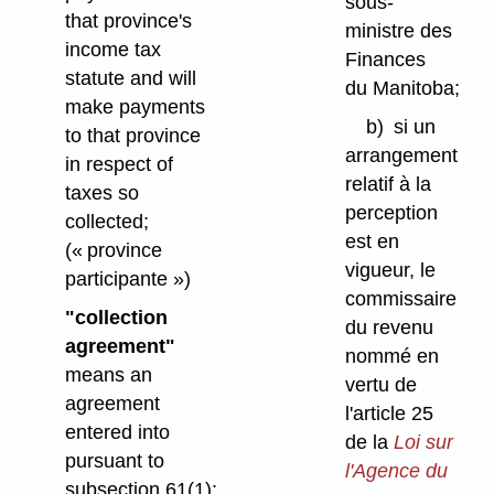
sous-
that province's
ministre des
income tax
Finances
statute and will
du Manitoba;
make payments
b)
si un
to that province
arrangement
in respect of
relatif à la
taxes so
perception
collected;
est en
(« province
vigueur, le
participante »)
commissaire
"collection
du revenu
agreement"
nommé en
means an
vertu de
agreement
l'article 25
entered into
de la
Loi sur
pursuant to
l'Agence du
subsection 61(1);