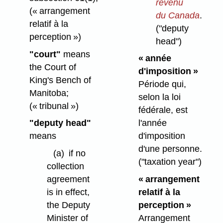
revenu
(« arrangement
du Canada
.
relatif à la
("deputy
perception »)
head")
"court"
means
« année
the Court of
d'imposition »
King's Bench of
Période qui,
Manitoba;
selon la loi
(« tribunal »)
fédérale, est
"deputy head"
l'année
means
d'imposition
d'une personne.
(a)
if no
("taxation year")
collection
agreement
« arrangement
is in effect,
relatif à la
the Deputy
perception »
Minister of
Arrangement