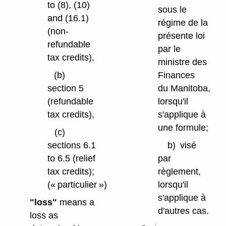
to (8), (10)
sous le
and (16.1)
régime de la
(non-
présente loi
refundable
par le
tax credits),
ministre des
(b)
Finances
section 5
du Manitoba,
(refundable
lorsqu'il
tax credits),
s'applique à
une formule;
(c)
sections 6.1
b)
visé
to 6.5 (relief
par
tax credits);
règlement,
(« particulier »)
lorsqu'il
s'applique à
"loss"
means a
d'autres cas.
loss as