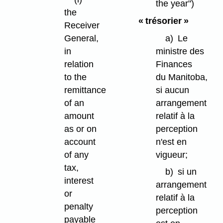
the year")
the
« trésorier »
Receiver
a)
Le
General,
ministre des
in
Finances
relation
du Manitoba,
to the
si aucun
remittance
arrangement
of an
relatif à la
amount
perception
as or on
n'est en
account
vigueur;
of any
tax,
b)
si un
interest
arrangement
or
relatif à la
penalty
perception
payable