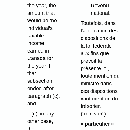
the year, the
Revenu
amount that
national.
would be the
Toutefois, dans
individual's
l'application des
taxable
dispositions de
income
la loi fédérale
earned in
aux fins que
Canada for
prévoit la
the year if
présente loi,
that
toute mention du
subsection
ministre dans
ended after
ces dispositions
paragraph (c),
vaut mention du
and
trésorier.
(c)
in any
("minister")
other case,
« particulier »
the