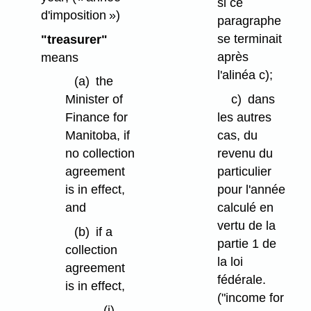
si ce
d'imposition »)
paragraphe
se terminait
"treasurer"
après
means
l'alinéa c);
(a)
the
c)
dans
Minister of
les autres
Finance for
cas, du
Manitoba, if
revenu du
no collection
particulier
agreement
pour l'année
is in effect,
calculé en
and
vertu de la
(b)
if a
partie 1 de
collection
la loi
agreement
fédérale.
is in effect,
("income for
(i)