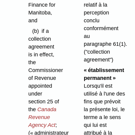
Finance for
relatif à la
Manitoba,
perception
and
conclu
conformément
(b)
if a
au
collection
paragraphe 61(1).
agreement
("collection
is in effect,
agreement")
the
Commissioner
« établissement
of Revenue
permanent »
appointed
Lorsqu'il est
under
utilisé à l'une des
section 25 of
fins que prévoit
the
Canada
la présente loi, le
Revenue
terme a le sens
Agency Act
;
qui lui est
(« administrateur
attribué à la