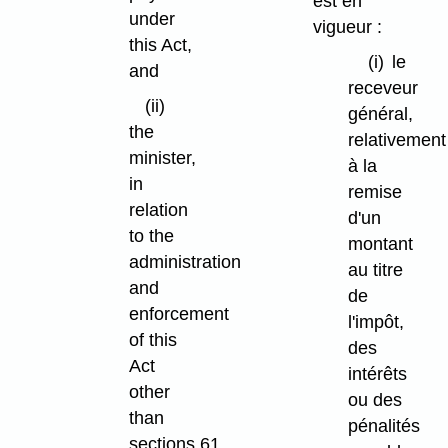
est en
under
vigueur :
this Act,
(i)
le
and
receveur
(ii)
général,
the
relativement
minister,
à la
in
remise
relation
d'un
to the
montant
administration
au titre
and
de
enforcement
l'impôt,
of this
des
Act
intérêts
other
ou des
than
pénalités
sections 61