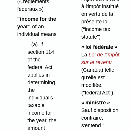
(« règlements
à l'impôt institué
fédéraux »)
en vertu de la
"income for the
présente loi.
year"
of an
("income tax
individual means
statute")
(a)
if
« loi fédérale »
section 114
La
Loi de l'impôt
of the
sur le revenu
federal Act
(Canada) telle
applies in
qu'elle est
determining
modifiée.
the
("federal Act")
individual's
« ministre »
taxable
Sauf disposition
income for
contraire,
the year, the
s'entend :
amount