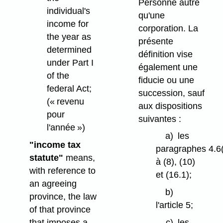
Personne autre
individual's
qu'une
income for
corporation. La
the year as
présente
determined
définition vise
under Part I
également une
of the
fiducie ou une
federal Act;
succession, sauf
(« revenu
aux dispositions
pour
suivantes :
l'année »)
a)
les
"income tax
paragraphes 4.6
statute"
means,
à (8), (10)
with reference to
et (16.1);
an agreeing
b)
province, the law
l'article 5;
of that province
that imposes a
c)
les