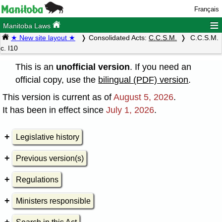
Français
≡
Manitoba Laws
★ New site layout ★
Consolidated Acts:
C.C.S.M.
C.C.S.M.
c. I10
This is an
unofficial version
. If you need an
official copy, use the
bilingual (PDF) version
.
This version is current as of
August 5, 2026
.
It has been in effect since
July 1, 2026
.
Legislative history
Previous version(s)
Regulations
Ministers responsible