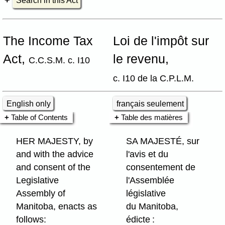
Search in this Act
The Income Tax
Loi de l'impôt sur
Act,
le revenu,
C.C.S.M. c. I10
c. I10 de la C.P.L.M.
English only
français seulement
Table of Contents
Table des matières
HER MAJESTY, by
SA MAJESTÉ, sur
and with the advice
l'avis et du
and consent of the
consentement de
Legislative
l'Assemblée
Assembly of
législative
Manitoba, enacts as
du Manitoba,
follows:
édicte :