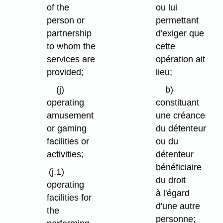
ou lui
of the
permettant
person or
d'exiger que
partnership
cette
to whom the
opération ait
services are
lieu;
provided;
b)
(j)
constituant
operating
une créance
amusement
du détenteur
or gaming
ou du
facilities or
détenteur
activities;
bénéficiaire
(j.1)
du droit
operating
à l'égard
facilities for
d'une autre
the
personne;