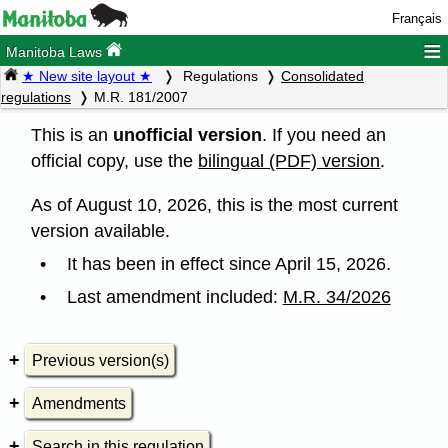
Français
≡
Manitoba Laws
★ New site layout ★
Regulations
Consolidated
regulations
M.R. 181/2007
This is an
unofficial version
. If you need an
official copy, use the
bilingual (PDF) version
.
As of August 10, 2026, this is the most current
version available.
It has been in effect since April 15, 2026.
Last amendment included:
M.R. 34/2026
Previous version(s)
Amendments
Search in this regulation