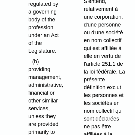
S'entend,
regulated by
relativement à
a governing
une corporation,
body of the
d'une personne
profession
ou d'une société
under an Act
en nom collectif
of the
qui est affiliée à
Legislature;
elle en vertu de
(b)
l'article 251.1 de
providing
la loi fédérale. La
management,
présente
administrative,
définition exclut
financial or
les personnes et
other similar
les sociétés en
services,
nom collectif qui
unless they
sont déclarées
are provided
ne pas être
primarily to
affiliées à la