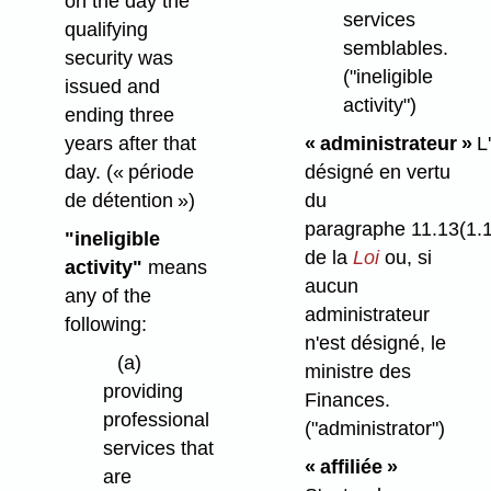
on the day the
services
qualifying
semblables.
security was
("ineligible
issued and
activity")
ending three
years after that
« administrateur »
L'
day.
(« période
désigné en vertu
de détention »)
du
paragraphe 11.13(1.1
"ineligible
de la
Loi
ou, si
activity"
means
aucun
any of the
administrateur
following:
n'est désigné, le
(a)
ministre des
providing
Finances.
professional
("administrator")
services that
« affiliée »
are