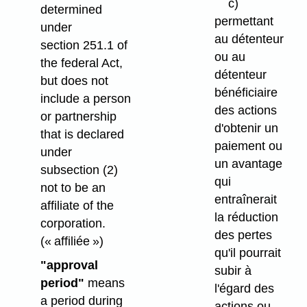
c)
determined
permettant
under
au détenteur
section 251.1 of
ou au
the federal Act,
détenteur
but does not
bénéficiaire
include a person
des actions
or partnership
d'obtenir un
that is declared
paiement ou
under
un avantage
subsection (2)
qui
not to be an
entraînerait
affiliate of the
la réduction
corporation.
des pertes
(« affiliée »)
qu'il pourrait
"approval
subir à
period"
means
l'égard des
a period during
actions ou