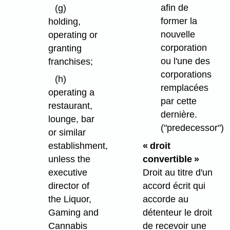
afin de
(g)
former la
holding,
nouvelle
operating or
corporation
granting
ou l'une des
franchises;
corporations
(h)
remplacées
operating a
par cette
restaurant,
dernière.
lounge, bar
("predecessor")
or similar
« droit
establishment,
convertible »
unless the
Droit au titre d'un
executive
accord écrit qui
director of
accorde au
the Liquor,
détenteur le droit
Gaming and
de recevoir une
Cannabis