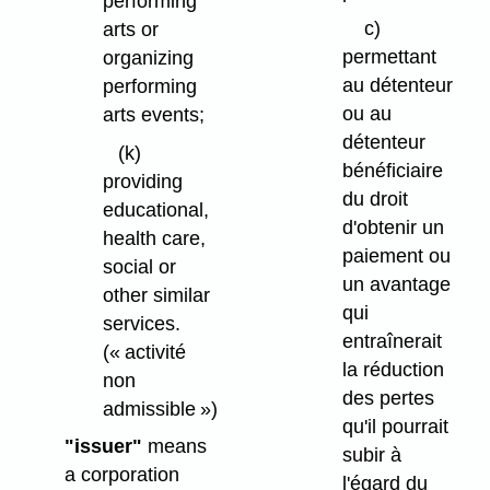
performing
c)
arts or
permettant
organizing
au détenteur
performing
ou au
arts events;
détenteur
(k)
bénéficiaire
providing
du droit
educational,
d'obtenir un
health care,
paiement ou
social or
un avantage
other similar
qui
services.
entraînerait
(« activité
la réduction
non
des pertes
admissible »)
qu'il pourrait
"issuer"
means
subir à
a corporation
l'égard du