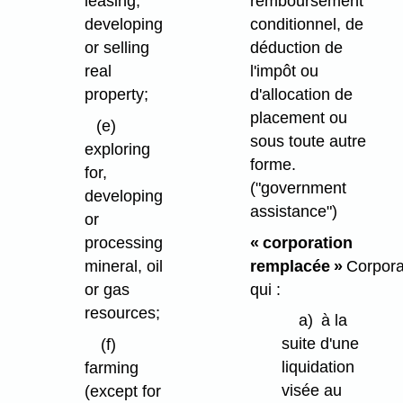
remboursement
leasing,
conditionnel, de
developing
déduction de
or selling
l'impôt ou
real
d'allocation de
property;
placement ou
(e)
sous toute autre
exploring
forme.
for,
("government
developing
assistance")
or
« corporation
processing
remplacée »
Corpora
mineral, oil
qui :
or gas
resources;
a)
à la
suite d'une
(f)
liquidation
farming
visée au
(except for