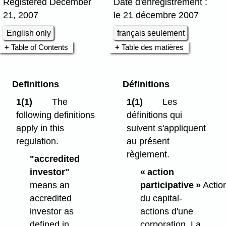
Registered December
Date d'enregistrement :
21, 2007
le 21 décembre 2007
English only
français seulement
Table of Contents
Table des matières
Definitions
Définitions
1(1)
The
1(1)
Les
following definitions
définitions qui
apply in this
suivent s'appliquent
regulation.
au présent
règlement.
"accredited
investor"
« action
means an
participative »
Actio
accredited
du capital-
investor as
actions d'une
defined in
corporation. La