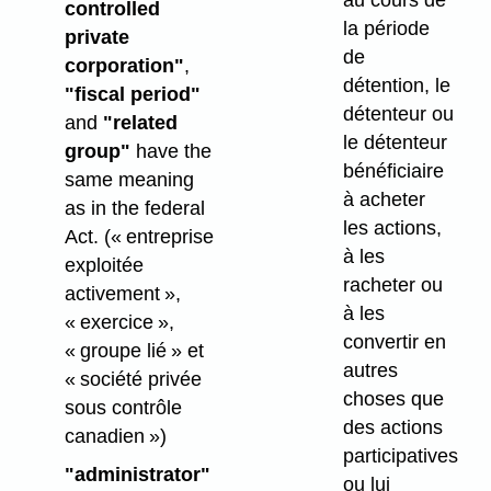
controlled
la période
private
de
corporation"
,
détention, le
"fiscal period"
détenteur ou
and
"related
le détenteur
group"
have the
bénéficiaire
same meaning
à acheter
as in the federal
les actions,
Act.
(« entreprise
à les
exploitée
racheter ou
activement »,
à les
« exercice »,
convertir en
« groupe lié » et
autres
« société privée
choses que
sous contrôle
des actions
canadien »)
participatives
"administrator"
ou lui