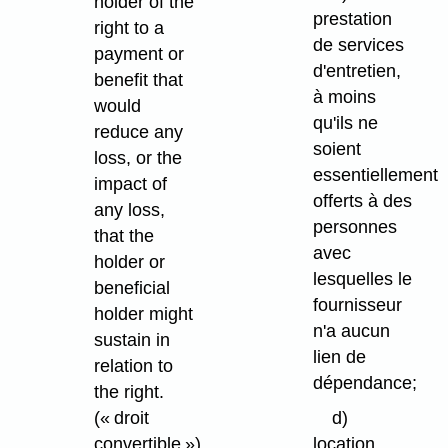
holder of the
prestation
right to a
de services
payment or
d'entretien,
benefit that
à moins
would
qu'ils ne
reduce any
soient
loss, or the
essentiellement
impact of
offerts à des
any loss,
personnes
that the
avec
holder or
lesquelles le
beneficial
fournisseur
holder might
n'a aucun
sustain in
lien de
relation to
dépendance;
the right.
(« droit
d)
convertible »)
location,