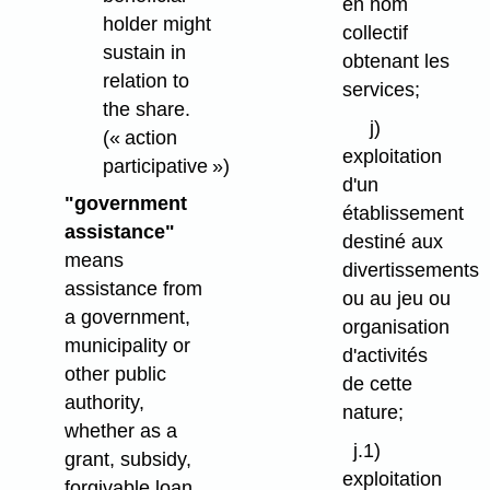
en nom
holder might
collectif
sustain in
obtenant les
relation to
services;
the share.
j)
(« action
exploitation
participative »)
d'un
"government
établissement
assistance"
destiné aux
means
divertissements
assistance from
ou au jeu ou
a government,
organisation
municipality or
d'activités
other public
de cette
authority,
nature;
whether as a
j.1)
grant, subsidy,
exploitation
forgivable loan,