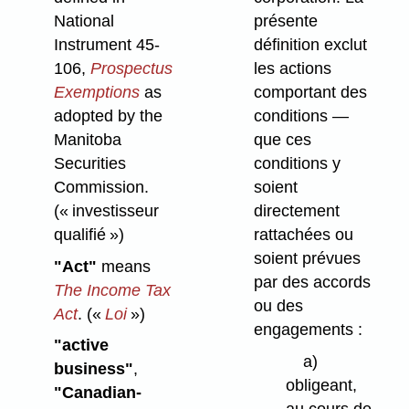
National
présente
Instrument 45-
définition exclut
106,
Prospectus
les actions
Exemptions
as
comportant des
adopted by the
conditions —
Manitoba
que ces
Securities
conditions y
Commission.
soient
(« investisseur
directement
qualifié »)
rattachées ou
soient prévues
"Act"
means
par des accords
The Income Tax
ou des
Act
.
(«
Loi
»)
engagements :
"active
a)
business"
,
obligeant,
"Canadian-
au cours de