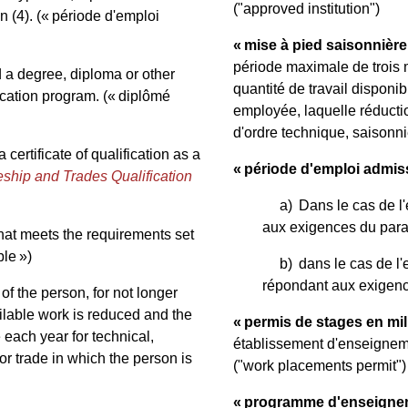
("approved institution")
n (4).
(« période d'emploi
« mise à pied saisonnière
période maximale de trois m
a degree, diploma or other
quantité de travail disponib
ducation program.
(« diplômé
employée, laquelle réduct
d'ordre technique, saisonn
ertificate of qualification as a
« période d'emploi admiss
ship and Trades Qualification
a)
Dans le cas de l
aux exigences du para
at meets the requirements set
ble »)
b)
dans le cas de l
répondant aux exigenc
of the person, for not longer
ilable work is reduced and the
« permis de stages en mili
 each year for technical,
établissement d'enseignem
or trade in which the person is
("work placements permit")
« programme d'enseignem