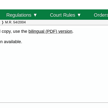
Order
Regulations ▼
Court Rules ▼
M.R. 54/2004
al copy, use the
bilingual (PDF) version
.
n available.