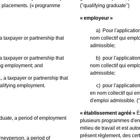
rk placements.
(« programme
("qualifying graduate")
« employeur »
a)
Pour l'applicatio
a taxpayer or partnership that
nom collectif qui emplo
admissible;
a taxpayer or partnership that
b)
pour l'applicatio
ying employment; and
nom collectif qui emp
admissible;
, a taxpayer or partnership that
ualifying employment.
c)
pour l'applicatio
en nom collectif qui 
d'emploi admissible.
(
« établissement agréé »
É
raduate, a period of employment
plusieurs programmes d'ens
milieu de travail et est au
présent règlement, des certi
urneyperson, a period of