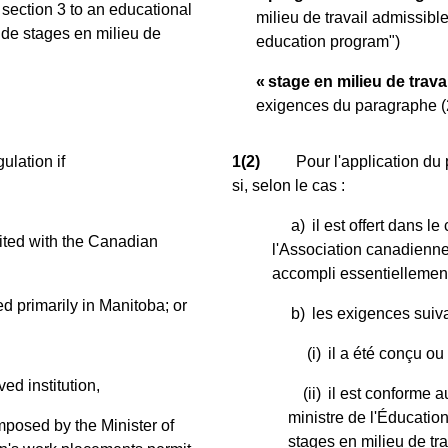
section 3 to an educational
milieu de travail admissible
 de stages en milieu de
education program")
« stage en milieu de trava
exigences du paragraphe (
ulation if
1(2)
Pour l'application du
si, selon le cas :
a)
il est offert dans 
ited with the Canadian
l'Association canadienne 
accompli essentiellemen
d primarily in Manitoba; or
b)
les exigences suiva
(i)
il a été conçu o
d institution,
(ii)
il est conforme a
ministre de l'Éducatio
 imposed by the Minister of
stages en milieu de tra