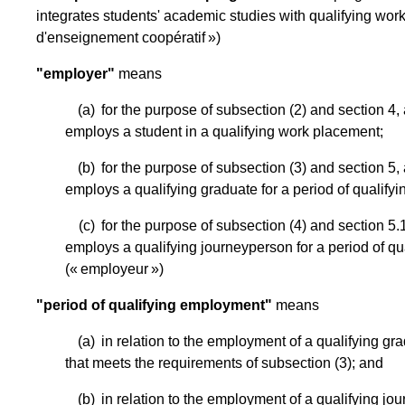
integrates students' academic studies with qualifying wo
d'enseignement coopératif »)
"employer"
means
(a)
for the purpose of subsection (2) and section 4, 
employs a student in a qualifying work placement;
(b)
for the purpose of subsection (3) and section 5, 
employs a qualifying graduate for a period of qualif
(c)
for the purpose of subsection (4) and section 5.1
employs a qualifying journeyperson for a period of q
(« employeur »)
"period of qualifying employment"
means
(a)
in relation to the employment of a qualifying g
that meets the requirements of subsection (3); and
(b)
in relation to the employment of a qualifying jo