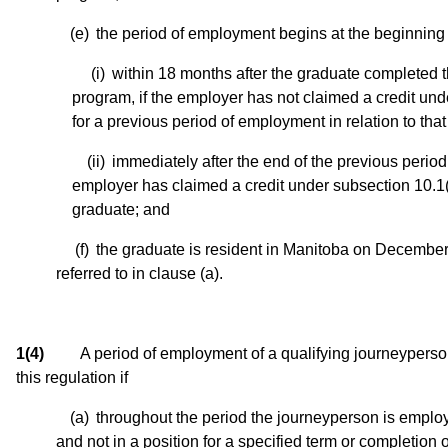
(e)
the period of employment begins at the beginning 
(i)
within 18 months after the graduate completed 
program, if the employer has not claimed a credit und
for a previous period of employment in relation to that
(ii)
immediately after the end of the previous perio
employer has claimed a credit under subsection 10.1(5)
graduate; and
(f)
the graduate is resident in Manitoba on December
referred to in clause (a).
1(4)
A period of employment of a qualifying journeyperson
this regulation if
(a)
throughout the period the journeyperson is emplo
and not in a position for a specified term or completion o