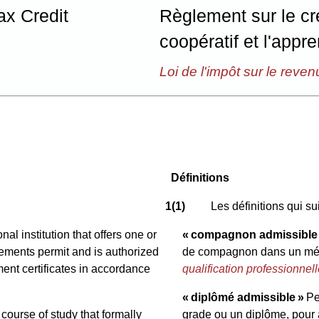
ax Credit
Règlement sur le cr
coopératif et l'appr
Loi de l'impôt sur le reven
Définitions
1(1)
Les définitions qui s
l institution that offers one or
« compagnon admissible
ements permit and is authorized
de compagnon dans un méti
ent certificates in accordance
qualification professionnel
« diplômé admissible »
Pe
ourse of study that formally
grade ou un diplôme, pour