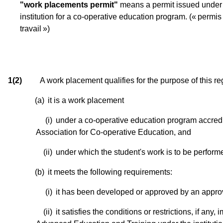
"work placements permit"
means a permit issued under 
institution for a co-operative education program.
(« permis
travail »)
1(2)
A work placement qualifies for the purpose of this reg
(a)
it is a work placement
(i)
under a co-operative education program accred
Association for Co-operative Education, and
(ii)
under which the student's work is to be performe
(b)
it meets the following requirements:
(i)
it has been developed or approved by an approve
(ii)
it satisfies the conditions or restrictions, if any,