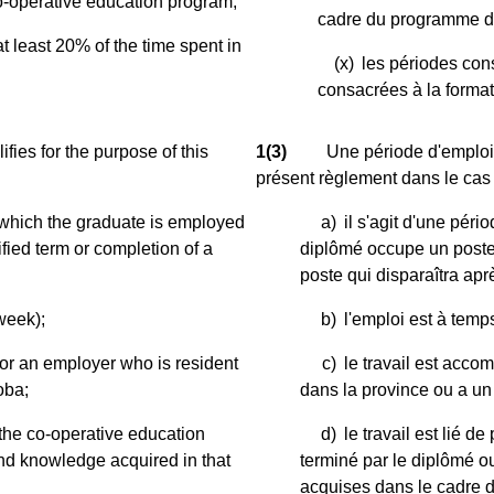
 co-operative education program,
cadre du programme d'
t least 20% of the time spent in
(x)
les périodes con
consacrées à la format
fies for the purpose of this
1(3)
Une période d'emploi 
présent règlement dans le cas 
 which the graduate is employed
a)
il s'agit d'une péri
ified term or completion of a
diplômé occupe un poste
poste qui disparaîtra apr
week);
b)
l'emploi est à temp
for an employer who is resident
c)
le travail est acco
oba;
dans la province ou a un
f the co-operative education
d)
le travail est lié 
and knowledge acquired in that
terminé par le diplômé o
acquises dans le cadre 