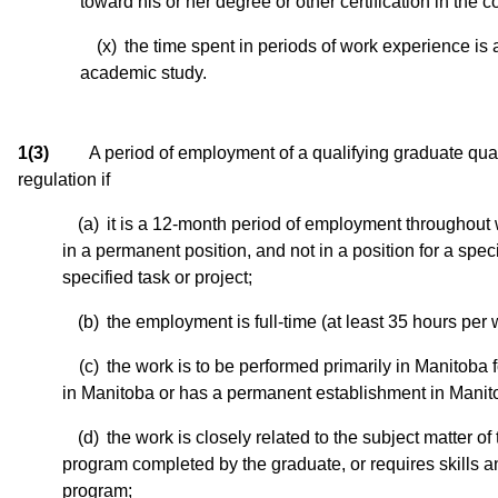
toward his or her degree or other certification in the
(x)
the time spent in periods of work experience is a
academic study.
1(3)
A period of employment of a qualifying graduate quali
regulation if
(a)
it is a 12-month period of employment throughout
in a permanent position, and not in a position for a spec
specified task or project;
(b)
the employment is full-time (at least 35 hours per 
(c)
the work is to be performed primarily in Manitoba 
in Manitoba or has a permanent establishment in Manit
(d)
the work is closely related to the subject matter o
program completed by the graduate, or requires skills 
program;