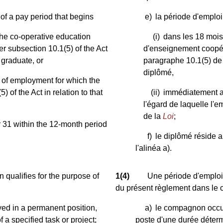
of a pay period that begins
e)
la période d'empl
the co-operative education
(i)
dans les 18 mois
er subsection 10.1(5) of the Act
d'enseignement coopéra
 graduate, or
paragraphe 10.1(5) de
diplômé,
d of employment for which the
 of the Act in relation to that
(ii)
immédiatement ap
l'égard de laquelle l'
de la
Loi
;
 31 within the 12-month period
f)
le diplômé réside 
l'alinéa a).
 qualifies for the purpose of
1(4)
Une période d'emploi
du présent règlement dans le c
yed in a permanent position,
a)
le compagnon occup
f a specified task or project;
poste d'une durée déterm