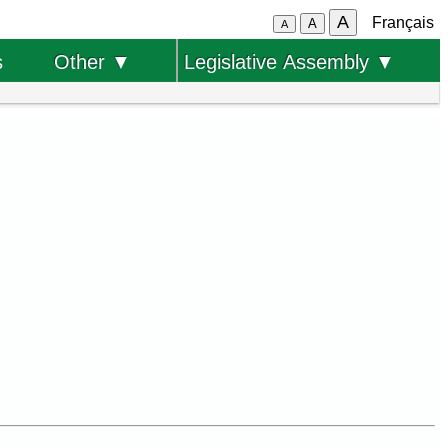
A
Français
A
A
s
Other ▼
Legislative Assembly ▼