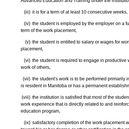
Advanced Education and Training under the institutio
(iii)
it is for a term of at least 10 consecutive weeks,
(iv)
the student is employed by the employer on a fu
term of the work placement,
(v)
the student is entitled to salary or wages for w
placement,
(vi)
the student is required to engage in productive 
work of others,
(vii)
the student's work is to be performed primarily
is resident in Manitoba or has a permanent establish
(viii)
the institution is satisfied that most of the studen
work experience that is directly related to and reinfor
education program,
(ix)
satisfactory completion of the work placement wi