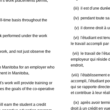
n's work placements permit,
(iii)
il est d'une dur
(iv)
pendant toute sa 
ll-time basis throughout the
(v)
il donne droit à 
ork performed under the work
(vi)
l'étudiant est te
le travail accompli par 
work, and not just observe the
(vii)
le travail de l'é
employeur qui réside 
endroit,
 in Manitoba for an employer who
ment in Manitoba,
(viii)
l'établissement e
accompli, l'étudiant p
t's work will provide training or
qui se rapporte direc
ces the goals of the co-operative
et contribue à leur réal
(ix)
après avoir termi
ll earn the student a credit
droit à un crédit en vu