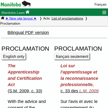
Français
≡
Manitoba Laws
★ New site layout ★
Acts:
List of proclamations
Proclamation
Bilingual PDF version
PROCLAMATION
PROCLAMATION
English only
français seulement
The
Loi sur
Apprenticeship
l'apprentissage et
and Certification
la reconnaissance
Act
professionnelle
,
(
S.M. 2009, c. 33
)
c. 33 des
L.M. 2009
With the advice and
Sur l'avis et avec le
consent of the
consentement du