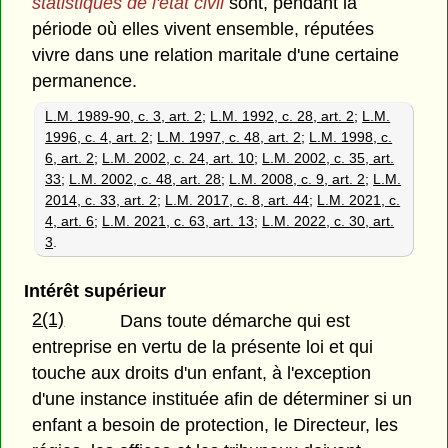
statistiques de l'état civil
sont, pendant la
période où elles vivent ensemble, réputées
vivre dans une relation maritale d'une certaine
permanence.
L.M. 1989-90, c. 3, art. 2
;
L.M. 1992, c. 28, art. 2
;
L.M.
1996, c. 4, art. 2
;
L.M. 1997, c. 48, art. 2
;
L.M. 1998, c.
6, art. 2
;
L.M. 2002, c. 24, art. 10
;
L.M. 2002, c. 35, art.
33
;
L.M. 2002, c. 48, art. 28
;
L.M. 2008, c. 9, art. 2
;
L.M.
2014, c. 33, art. 2
;
L.M. 2017, c. 8, art. 44
;
L.M. 2021, c.
4, art. 6
;
L.M. 2021, c. 63, art. 13
;
L.M. 2022, c. 30, art.
3
.
Intérêt supérieur
2(1)
Dans toute démarche qui est
entreprise en vertu de la présente loi et qui
touche aux droits d'un enfant, à l'exception
d'une instance instituée afin de déterminer si un
enfant a besoin de protection, le Directeur, les