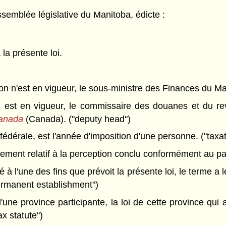
semblée législative du Manitoba, édicte :
 la présente loi.
ion n'est en vigueur, le sous-ministre des Finances du M
ion est en vigueur, le commissaire des douanes et du r
Canada
(Canada). ("deputy head")
 fédérale, est l'année d'imposition d'une personne. ("taxa
ment relatif à la perception conclu conformément au par
sé à l'une des fins que prévoit la présente loi, le terme a 
ermanent establishment")
ne province participante, la loi de cette province qui a
ax statute")