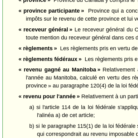
« province »
Province du Canada y compris le Ter
« province participante »
Province qui a conc
impôts sur le revenu de cette province et lui 
« receveur général »
Le receveur général du Can
toute mention du receveur général dans ces di
« règlements »
Les règlements pris en vertu de l
« règlements fédéraux »
Les règlements pris en a
« revenu gagné au Manitoba »
Relativement à
l'année au Manitoba, calculé en vertu des rè
province » au paragraphe 120(4) de la loi féd
« revenu pour l'année »
Relativement à un partic
a) si l'article 114 de la loi fédérale s'ap
l'alinéa a) de cet article;
b) si le paragraphe 115(1) de la loi fédéral
qui correspondrait au revenu imposable du