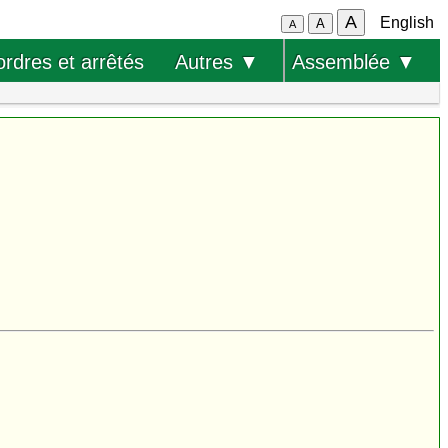
A
English
A
A
ordres et arrêtés
Autres ▼
Assemblée ▼