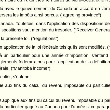
ritoire du Yukon, les Territoires du Nord-Ouest et le Nu
lu avec le gouvernement du Canada un accord en vert
versera les impôts ainsi perçus. ("agreeing province")
ada. Toutefois, dans l'application des dispositions de l
spositions vaut mention du trésorier. ("Receiver General
a présente loi. ("regulations")
pplication de la loi fédérale tels qu'ils sont modifiés. (
 un particulier pour une année d'imposition, s'entend
glements fédéraux pris pour l'application de la définit
érale. ("Manitoba income")
ulier, s'entend :
plique aux fins du calcul du revenu imposable du particu
e s'applique aux fins du calcul du revenu imposable du p
 particulier gagné au Canada pour l'année si ce paragrap