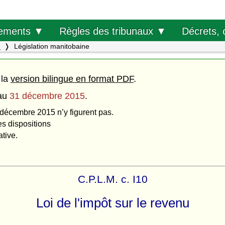
Décrets, 
ements ▼
Règles des tribunaux ▼
.
Législation manitobaine
 la
version bilingue en format PDF
.
au
31 décembre 2015
.
 décembre 2015 n’y figurent pas.
es dispositions
ative.
C.P.L.M. c. I10
Loi de l'impôt sur le revenu