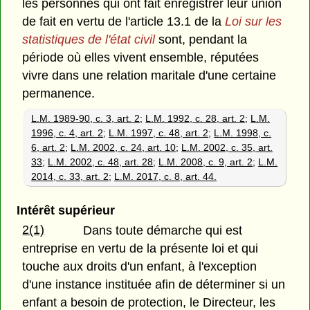
les personnes qui ont fait enregistrer leur union
de fait en vertu de l'article 13.1 de la
Loi sur les
statistiques de l'état civil
sont, pendant la
période où elles vivent ensemble, réputées
vivre dans une relation maritale d'une certaine
permanence.
L.M. 1989-90, c. 3, art. 2
;
L.M. 1992, c. 28, art. 2
;
L.M.
1996, c. 4, art. 2
;
L.M. 1997, c. 48, art. 2
;
L.M. 1998, c.
6, art. 2
;
L.M. 2002, c. 24, art. 10
;
L.M. 2002, c. 35, art.
33
;
L.M. 2002, c. 48, art. 28
;
L.M. 2008, c. 9, art. 2
;
L.M.
2014, c. 33, art. 2
;
L.M. 2017, c. 8, art. 44.
Intérêt supérieur
2(1)
Dans toute démarche qui est
entreprise en vertu de la présente loi et qui
touche aux droits d'un enfant, à l'exception
d'une instance instituée afin de déterminer si un
enfant a besoin de protection, le Directeur, les