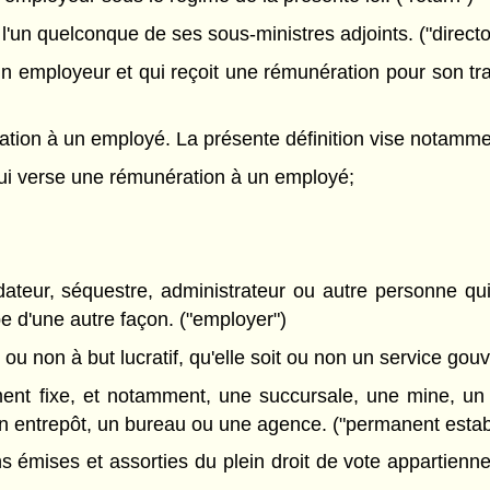
un quelconque de ses sous-ministres adjoints. ("directo
un employeur et qui reçoit une rémunération pour son tra
ion à un employé. La présente définition vise notamme
 qui verse une rémunération à un employé;
quidateur, séquestre, administrateur ou autre personne qu
e d'une autre façon. ("employer")
t ou non à but lucratif, qu'elle soit ou non un service go
nt fixe, et notamment, une succursale, une mine, un p
r, un entrepôt, un bureau ou une agence. ("permanent esta
 émises et assorties du plein droit de vote appartienn