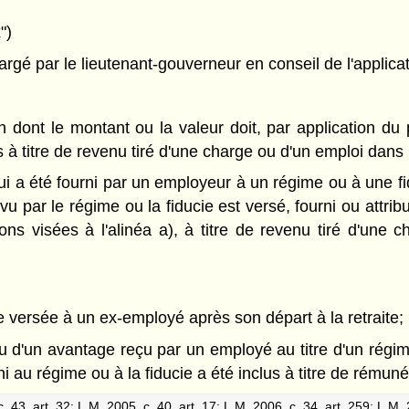
")
é par le lieutenant-gouverneur en conseil de l'applicatio
on dont le montant ou la valeur doit, par application du
 à titre de revenu tiré d'une charge ou d'un emploi dans
ui a été fourni par un employeur à un régime ou à une f
u par le régime ou la fiducie est versé, fourni ou attri
tions visées à l'alinéa a), à titre de revenu tiré d'un
te versée à un ex-employé après son départ à la retraite;
 d'un avantage reçu par un employé au titre d'un régime 
i au régime ou à la fiducie a été inclus à titre de rémuné
. 43, art. 32
;
L.M. 2005, c. 40, art. 17
;
L.M. 2006, c. 34, art. 259
;
L.M. 