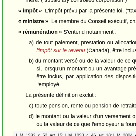
mère. ("subsidiary controlled corporation")
« impôt »
L'impôt prévu par la présente loi. ("tax
« ministre »
Le membre du Conseil exécutif, charg
« rémunération »
S'entend notamment :
a) de tout paiement, prestation ou allocati
l'impôt sur le revenu
(Canada), être inclus
b) du montant versé ou de la valeur de ce q
si, lorsqu'un montant ou un avantage prév
être inclus, par application des disposi
l'employé.
La présente définition exclut :
c) toute pension, rente ou pension de retrai
d) le montant ou la valeur d'un versement ou
ou la valeur de ce que l'employeur a fourn
L.M. 1992, c. 52, art. 15
;
L.M. 1993, c. 46, art. 18
;
L.M. 2004, c