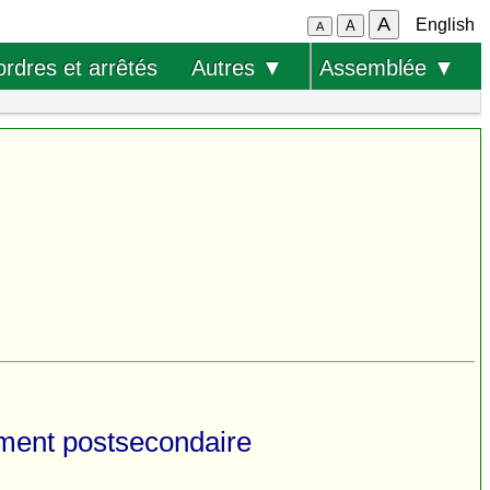
A
English
A
A
ordres et arrêtés
Autres ▼
Assemblée ▼
nement postsecondaire