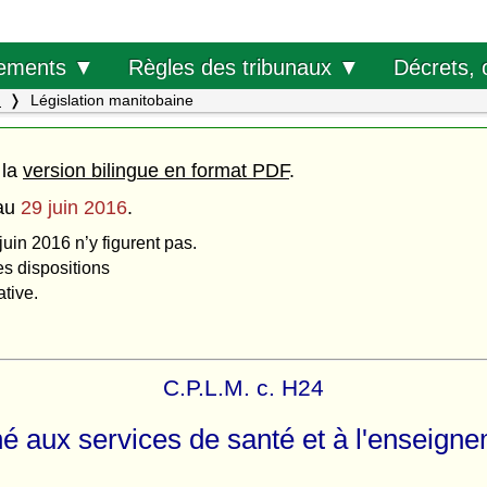
Décrets, 
ements ▼
Règles des tribunaux ▼
.
Législation manitobaine
 la
version bilingue en format PDF
.
au
29 juin 2016
.
juin 2016 n’y figurent pas.
es dispositions
ative.
C.P.L.M. c. H24
iné aux services de santé et à l'enseig