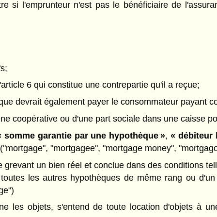
 si l'emprunteur n'est pas le bénéficiaire de l'assuran
fs;
rticle 6 qui constitue une contrepartie qu'il a reçue;
ais que devrait également payer le consommateur payant c
ns une coopérative ou d'une part sociale dans une caisse po
 somme garantie par une hypothèque »
,
« débiteur 
 ("mortgage", "mortgagee", "mortgage money", "mortgago
revant un bien réel et conclue dans des conditions tell
e toutes les autres hypothèques de même rang ou d'un 
ge")
e les objets, s'entend de toute location d'objets à u