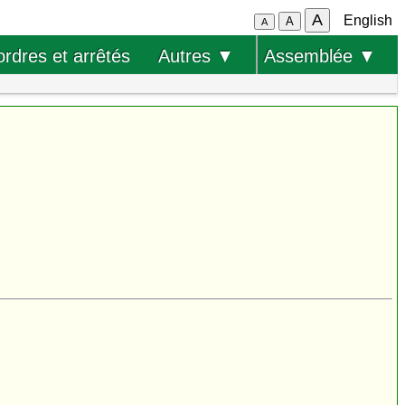
A
English
A
A
ordres et arrêtés
Autres ▼
Assemblée ▼