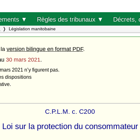
Décrets, 
ements ▼
Règles des tribunaux ▼
.
Législation manitobaine
 la
version bilingue en format PDF
.
au
30 mars 2021
.
 mars 2021 n’y figurent pas.
es dispositions
ative.
C.P.L.M. c. C200
Loi sur la protection du consommateur