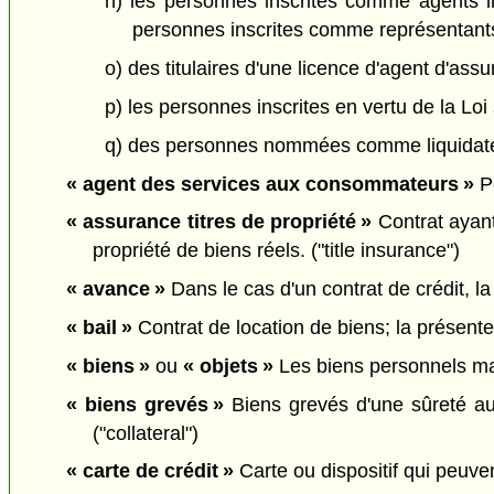
n) les personnes inscrites comme agents 
personnes inscrites comme représentant
o) des titulaires d'une licence d'agent d'as
p) les personnes inscrites en vertu de la Loi 
q) des personnes nommées comme liquidate
« agent des services aux consommateurs »
Pe
« assurance titres de propriété »
Contrat ayant
propriété de biens réels. ("title insurance")
« avance »
Dans le cas d'un contrat de crédit, la
« bail »
Contrat de location de biens; la présente d
« biens »
ou
« objets »
Les biens personnels mat
« biens grevés »
Biens grevés d'une sûreté au p
("collateral")
« carte de crédit »
Carte ou dispositif qui peuven