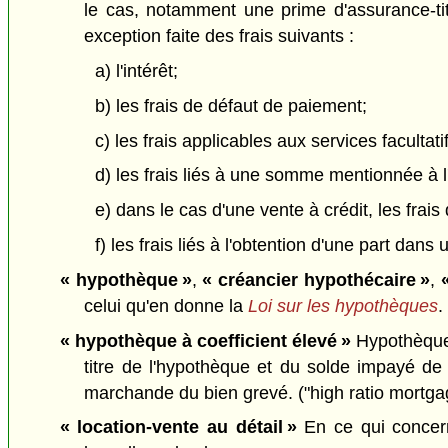
le cas, notamment une prime d'assurance-titre
exception faite des frais suivants :
a) l'intérêt;
b) les frais de défaut de paiement;
c) les frais applicables aux services facultati
d) les frais liés à une somme mentionnée à l'a
e) dans le cas d'une vente à crédit, les fr
f) les frais liés à l'obtention d'une part da
« hypothèque »
,
« créancier hypothécaire »
,
«
celui qu'en donne la
Loi sur les hypothèques
.
« hypothèque à coefficient élevé »
Hypothèque g
titre de l'hypothèque et du solde impayé d
marchande du bien grevé. ("high ratio mortga
« location-vente au détail »
En ce qui concern