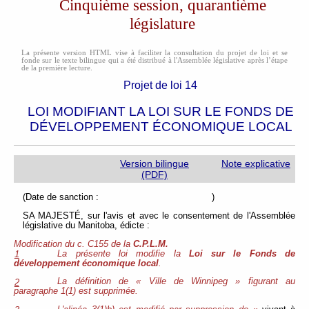
Cinquième session, quarantième
législature
La présente version HTML vise à faciliter la consultation du projet de loi et se
fonde sur le texte bilingue qui a été distribué à l'Assemblée législative après l’étape
de la première lecture.
Projet de loi 14
LOI MODIFIANT LA LOI SUR LE FONDS DE
DÉVELOPPEMENT ÉCONOMIQUE LOCAL
Version bilingue
Note explicative
(PDF)
(Date de sanction : )
SA MAJESTÉ, sur l'avis et avec le consentement de l'Assemblée
législative du Manitoba, édicte :
Modification du c. C155 de la
C.P.L.M.
La présente loi modifie la
Loi sur le Fonds de
1
développement économique local
.
La définition de « Ville de Winnipeg » figurant au
2
paragraphe 1(1) est supprimée.