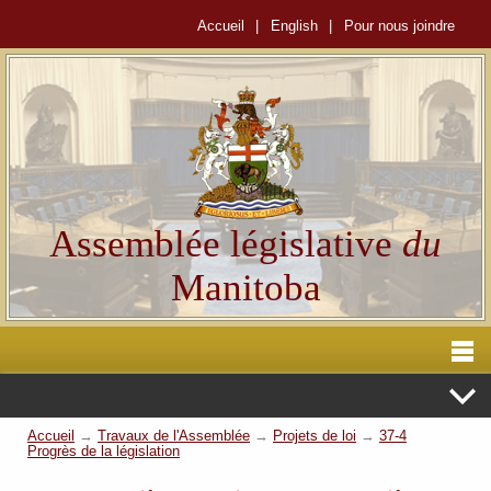
Accueil
|
English
|
Pour nous joindre
Assemblée législative
du
Manitoba
Accueil
→
Travaux de l'Assemblée
→
Projets de loi
→
37-4
Progrès de la législation