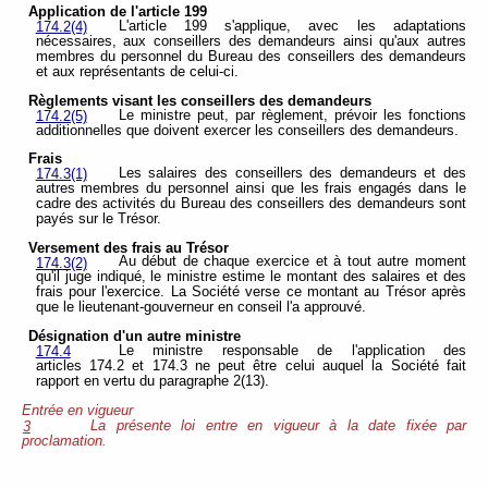
Application de l'article 199
L'article 199 s'applique, avec les adaptations
174.2(4)
nécessaires, aux conseillers des demandeurs ainsi qu'aux autres
membres du personnel du Bureau des conseillers des demandeurs
et aux représentants de celui-ci.
Règlements visant les conseillers des demandeurs
Le ministre peut, par règlement, prévoir les fonctions
174.2(5)
additionnelles que doivent exercer les conseillers des demandeurs.
Frais
Les salaires des conseillers des demandeurs et des
174.3(1)
autres membres du personnel ainsi que les frais engagés dans le
cadre des activités du Bureau des conseillers des demandeurs sont
payés sur le Trésor.
Versement des frais au Trésor
Au début de chaque exercice et à tout autre moment
174.3(2)
qu'il juge indiqué, le ministre estime le montant des salaires et des
frais pour l'exercice. La Société verse ce montant au Trésor après
que le lieutenant-gouverneur en conseil l'a approuvé.
Désignation d'un autre ministre
Le ministre responsable de l'application des
174.4
articles 174.2 et 174.3 ne peut être celui auquel la Société fait
rapport en vertu du paragraphe 2(13).
Entrée en vigueur
La présente loi entre en vigueur à la date fixée par
3
proclamation.