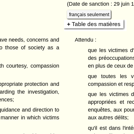
(Date de sanction : 29 juin 
français seulement
Table des matières
ave needs, concerns and
Attendu :
to those of society as a
que les victimes d'
des préoccupations
h courtesy, compassion
en plus de ceux de 
que toutes les vi
ropriate protection and
compassion et resp
rding the investigation,
que les victimes d
ences;
appropriées et re
guidance and direction to
enquêtes, aux pours
 manner in which victims
aux autres délits;
qu'il est dans l'in