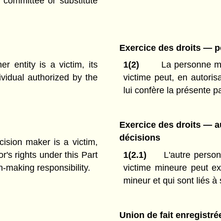
 committee or substitute
Exercice des droits — p
r entity is a victim, its
1(2)
La personne mor
ividual authorized by the
victime peut, en autorisa
lui confère la présente pa
Exercice des droits — a
décisions
sion maker is a victim,
's rights under this Part
1(2.1)
L'autre person
n-making responsibility.
victime mineure peut ex
mineur et qui sont liés à
Union de fait enregistré