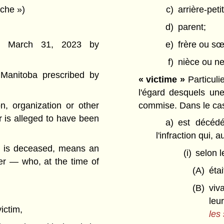
oche »)
c)
arrière-petit
d)
parent;
on March 31, 2023 by
e)
frère ou sœ
f)
nièce ou n
 Manitoba prescribed by
« victime »
Particul
l'égard desquels une
n, organization or other
commise. Dans le cas 
r is alleged to have been
a)
est décédé
l'infraction qui, 
ho is deceased, means an
(i)
selon l
er — who, at the time of
(A)
étai
(B)
viva
leur
ictim,
les 