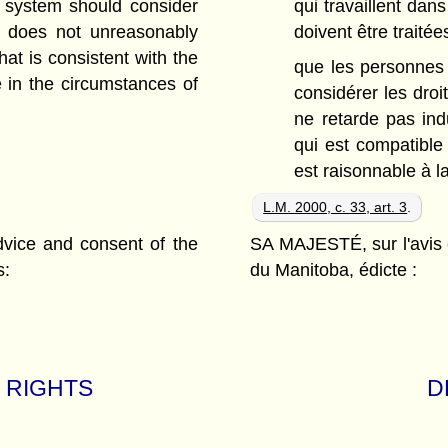
system should consider
qui travaillent dan
t does not unreasonably
doivent être traitée
hat is consistent with the
que les personnes q
e in the circumstances of
considérer les droi
ne retarde pas ind
qui est compatible 
est raisonnable à 
L.M. 2000, c. 33, art. 3
.
ce and consent of the
SA MAJESTÉ, sur l'avis 
s:
du Manitoba, édicte :
' RIGHTS
D