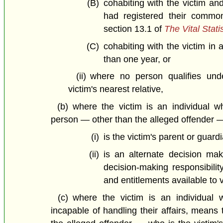
(B)
cohabiting with the victim and
had registered their common
section 13.1 of
The Vital Stati
(C)
cohabiting with the victim in a
than one year, or
(ii)
where no person qualifies unde
victim's nearest relative,
(b)
where the victim is an individual 
person — other than the alleged offender
(i)
is the victim's parent or guardi
(ii)
is an alternate decision ma
decision-making responsibilit
and entitlements available to v
(c)
where the victim is an individual
incapable of handling their affairs, means