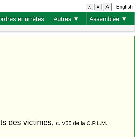
A
English
A
A
ordres et arrêtés
Autres ▼
Assemblée ▼
its des victimes,
c. V55 de la C.P.L.M.