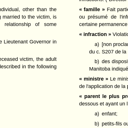
ndividual, other than the
« famille »
Fait parti
 married to the victim, is
ou présumé de l'infr
 relationship of some
certaine permanence 
« infraction »
Violati
e Lieutenant Governor in
a)
[non procla
du c. S207 de la 
ceased victim, the adult
b)
des disposi
described in the following
Manitoba indiqué
« ministre »
Le minis
de l'application de la
« parent le plus p
dessous et ayant un l
a)
enfant;
b)
petits-fils ou