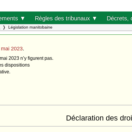
Décrets, 
ements ▼
Règles des tribunaux ▼
.
Législation manitobaine
 mai 2023
.
 mai 2023 n’y figurent pas.
es dispositions
ative.
Déclaration des dro