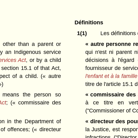
Définitions
1(1)
Les définitions 
other than a parent or
« autre personne re
y an Indigenous service
qui n'est ni parent n
rvices Act
, or by a child
décisions à l'égard
section 15.1 of that Act,
fournisseur de servi
pect of a child.
(« autre
l'enfant et à la famille
»)
titre de l'article 15.1 d
means the person so
« commissaire des 
Act
;
(« commissaire des
à ce titre en ve
("Commissioner of Co
n in the Department of
« directeur des pou
 of offences;
(« directeur
la Justice, est respo
infractions.
("Director