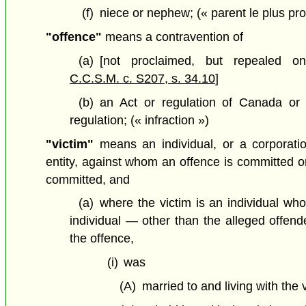
(f)
niece or nephew;
(« parent le plus pr
"offence"
means a contravention of
(a)
[not proclaimed, but repealed 
C.C.S.M. c. S207, s. 34.10
]
(b)
an Act or regulation of Canada or
regulation;
(« infraction »)
"victim"
means an individual, or a corporatio
entity, against whom an offence is committed o
committed, and
(a)
where the victim is an individual w
individual — other than the alleged offend
the offence,
(i)
was
(A)
married to and living with the v