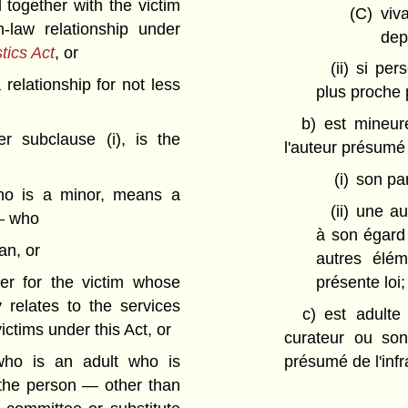
 together with the victim
(C)
viv
-law relationship under
dep
stics Act
, or
(ii)
si pers
 relationship for not less
plus proche 
b)
est mineur
r subclause (i), is the
l'auteur présumé d
(i)
son par
who is a minor, means a
(ii)
une au
 — who
à son égard 
an, or
autres élém
ker for the victim whose
présente loi;
y relates to the services
c)
est adulte
ictims under this Act, or
curateur ou son
 who is an adult who is
présumé de l'infr
 the person — other than